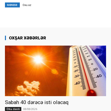
MƏNBƏ:
Oxu.az
OXŞAR XƏBƏRLƏR
Sabah 40 dərəcə isti olacaq
08/08/2026
Ölkə daxili