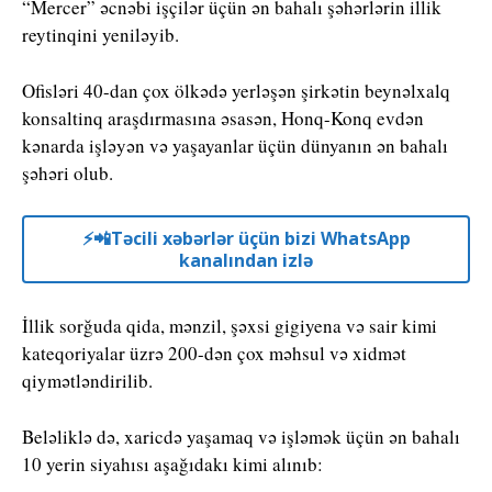
“Mercer” əcnəbi işçilər üçün ən bahalı şəhərlərin illik
reytinqini yeniləyib.
Ofisləri 40-dan çox ölkədə yerləşən şirkətin beynəlxalq
konsaltinq araşdırmasına əsasən, Honq-Konq evdən
kənarda işləyən və yaşayanlar üçün dünyanın ən bahalı
şəhəri olub.
⚡️📲Təcili xəbərlər üçün bizi WhatsApp
kanalından izlə
İllik sorğuda qida, mənzil, şəxsi gigiyena və sair kimi
kateqoriyalar üzrə 200-dən çox məhsul və xidmət
qiymətləndirilib.
Beləliklə də, xaricdə yaşamaq və işləmək üçün ən bahalı
10 yerin siyahısı aşağıdakı kimi alınıb: