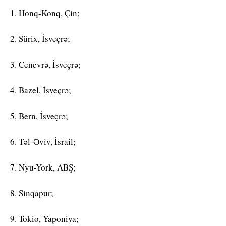
1. Honq-Konq, Çin;
2. Sürix, İsveçrə;
3. Cenevrə, İsveçrə;
4. Bazel, İsveçrə;
5. Bern, İsveçrə;
6. Təl-Əviv, İsrail;
7. Nyu-York, ABŞ;
8. Sinqapur;
9. Tokio, Yaponiya;