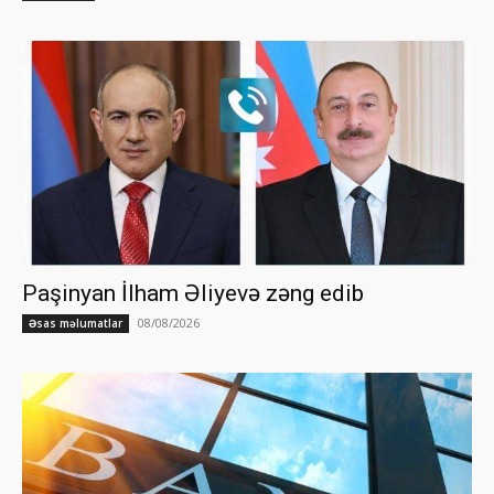
Paşinyan İlham Əliyevə zəng edib
08/08/2026
Əsas məlumatlar