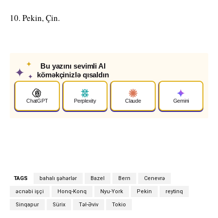
10. Pekin, Çin.
✦
Bu yazını sevimli AI
✦
köməkçinizlə qısaldın
✦
ChatGPT
Perplexity
Claude
Gemini
TAGS
bahalı şəhərlər
Bazel
Bern
Cenevrə
əcnəbi işçi
Honq-Konq
Nyu-York
Pekin
reytinq
Sinqapur
Sürix
Təl-Əviv
Tokio