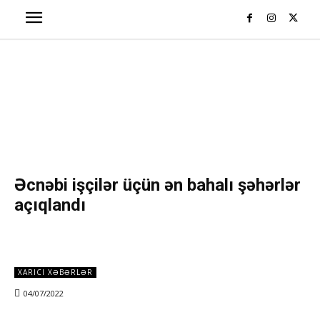
Əcnəbi işçilər üçün ən bahalı şəhərlər
açıqlandı
XARICI XƏBƏRLƏR
04/07/2022