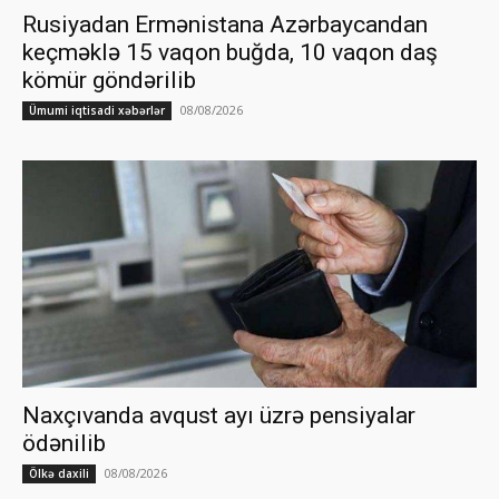
Rusiyadan Ermənistana Azərbaycandan
keçməklə 15 vaqon buğda, 10 vaqon daş
kömür göndərilib
08/08/2026
Ümumi iqtisadi xəbərlər
Naxçıvanda avqust ayı üzrə pensiyalar
ödənilib
08/08/2026
Ölkə daxili