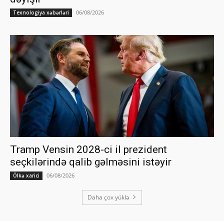
06/08/2026
Texnologiya xəbərləri
Tramp Vensin 2028-ci il prezident
seçkilərində qalib gəlməsini istəyir
06/08/2026
Ölkə xarici
Daha çox yüklə