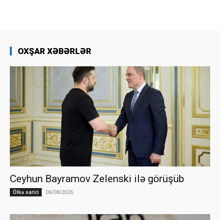
OXŞAR XƏBƏRLƏR
Ceyhun Bayramov Zelenski ilə görüşüb
06/08/2026
Ölkə xarici