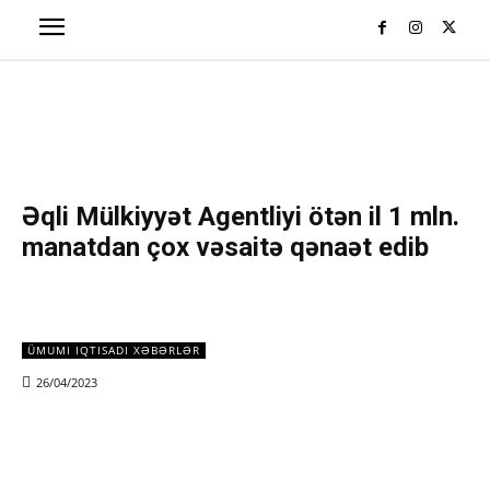
Əqli Mülkiyyət Agentliyi ötən il 1 mln.
manatdan çox vəsaitə qənaət edib
ÜMUMI IQTISADI XƏBƏRLƏR
26/04/2023