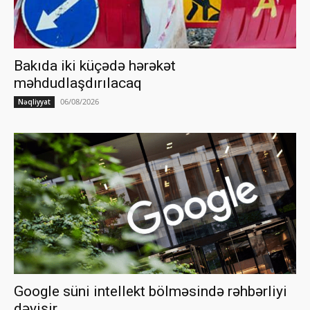
Bakıda iki küçədə hərəkət
məhdudlaşdırılacaq
06/08/2026
Nəqliyyat
Google süni intellekt bölməsində rəhbərliyi
dəyişir