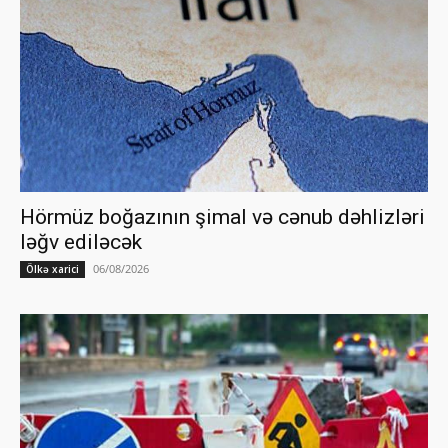
Hörmüz boğazının şimal və cənub dəhlizləri
ləğv ediləcək
06/08/2026
Ölkə xarici