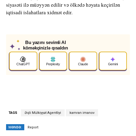
siyasəti ilə müəyyən edilir və ölkədə həyata keçirilən
iqtisadi islahatlara xidmət edir.
✦
Bu yazını sevimli AI
✦
köməkçinizlə qısaldın
✦
ChatGPT
Perplexity
Claude
Gemini
TAGS
Əqli Mülkiyyət Agentliyi
kamran imanov
MƏNBƏ:
Report