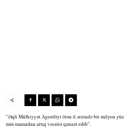
“Əqli Mülkiyyət Agentliyi ötən il ərzində bir milyon yüz
min manatdan artıq vəsaitə qənaət edib”.