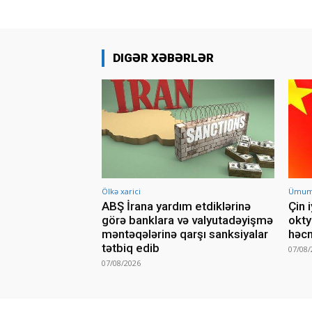
DIGƏR XƏBƏRLƏR
Ölkə xarici
Ümumi 
ABŞ İrana yardım etdiklərinə
Çin 
görə banklara və valyutadəyişmə
okty
məntəqələrinə qarşı sanksiyalar
həcm
tətbiq edib
07/08/
07/08/2026