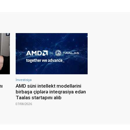
İnvestisiya
nı
AMD süni intellekt modellərini
birbaşa çiplərə inteqrasiya edən
Taalas startapını alıb
07/08/2026