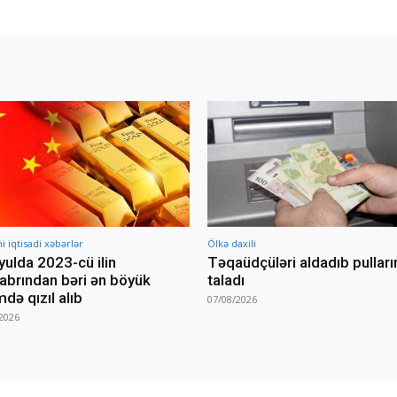
iqtisadi xəbərlər
Ölkə daxili
iyulda 2023-cü ilin
Təqaüdçüləri aldadıb pulları
abrından bəri ən böyük
taladı
də qızıl alıb
07/08/2026
2026