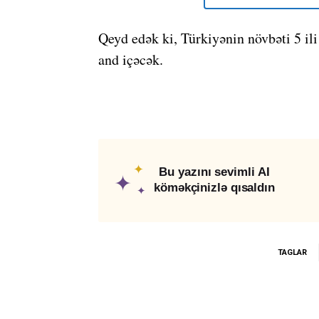
Qeyd edək ki, Türkiyənin növbəti 5 il
and içəcək.
✦
Bu yazını sevimli AI
✦
köməkçinizlə qısaldın
✦
TAGLAR