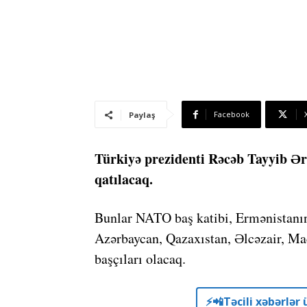
Facebook
Paylaş
Türkiyə prezidenti Rəcəb Tayyib Ə
qatılacaq.
Bunlar NATO baş katibi, Ermənistanın
Azərbaycan, Qazaxıstan, Əlcəzair, Mac
başçıları olacaq.
⚡️📲Təcili xəbərlə