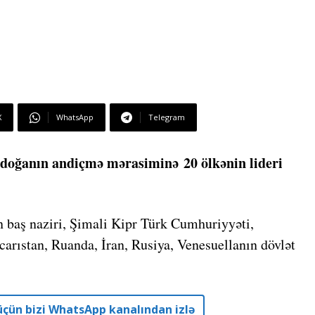
X
WhatsApp
Telegram
rdoğanın andiçmə mərasiminə 20 ölkənin lideri
 baş naziri, Şimali Kipr Türk Cumhuriyyəti,
arıstan, Ruanda, İran, Rusiya, Venesuellanın dövlət
r üçün bizi WhatsApp kanalından izlə