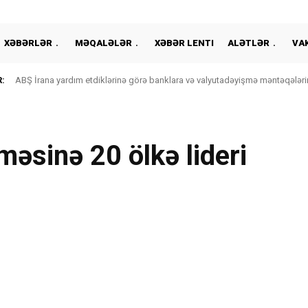
XƏBƏRLƏR
MƏQALƏLƏR
XƏBƏR LENTI
ALƏTLƏR
VA
:
ABŞ İrana yardım etdiklərinə görə banklara və valyutadəyişmə məntəqələrin
əsinə 20 ölkə lideri