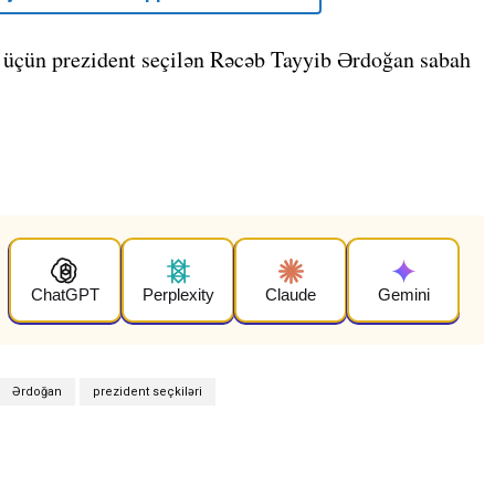
i üçün prezident seçilən Rəcəb Tayyib Ərdoğan sabah
ChatGPT
Perplexity
Claude
Gemini
Ərdoğan
prezident seçkiləri