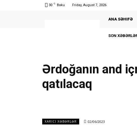
C
30
Baku
Friday, August 7, 2026
ANA SƏHIFƏ
SON XƏBƏRLƏR
Ərdoğanın and içm
qatılacaq
02/06/2023
XARICI XƏBƏRLƏR