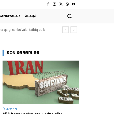
KANSIYALAR
ƏLAQƏ
ə qarşı sanksiyalar tətbiq edib
SON XƏBƏRLƏR
Ölkə xarici