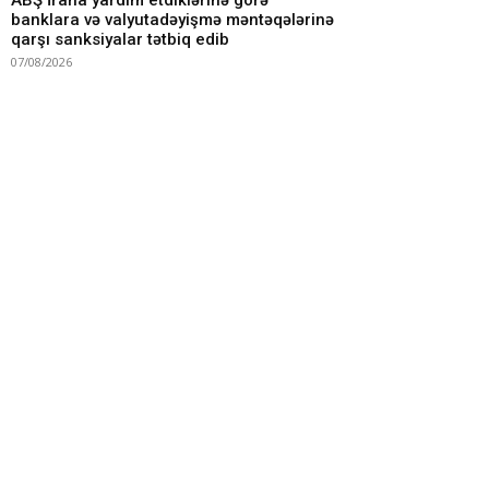
ABŞ İrana yardım etdiklərinə görə
banklara və valyutadəyişmə məntəqələrinə
qarşı sanksiyalar tətbiq edib
07/08/2026