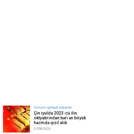
Ümumi iqtisadi xəbərlər
Çin iyulda 2023-cü ilin
oktyabrından bəri ən böyük
həcmdə qızıl alıb
07/08/2026