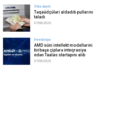
Ölkə daxili
Təqaüdçüləri aldadıb pullarını
taladı
07/08/2026
İnvestisiya
AMD süni intellekt modellərini
birbaşa çiplərə inteqrasiya
edən Taalas startapını alıb
07/08/2026