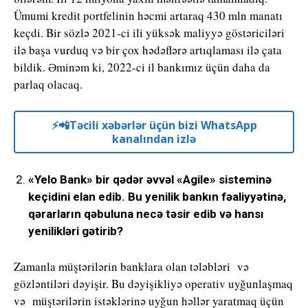
Ümumi kredit portfelinin həcmi artaraq 430 mln manatı
keçdi. Bir sözlə 2021-ci ili yüksək maliyyə göstəriciləri
ilə başa vurduq və bir çox hədəflərə artıqlaması ilə çata
bildik. Əminəm ki, 2022-ci il bankımız üçün daha da
parlaq olacaq.
⚡️📲Təcili xəbərlər üçün bizi WhatsApp
kanalından izlə
«Yelo Bank» bir qədər əvvəl «Agile» sisteminə
keçidini elan edib. Bu yenilik bankın fəaliyyətinə,
qərarların qəbuluna necə təsir edib və hansı
yenilikləri gətirib?
Zamanla müştərilərin banklara olan tələbləri və
gözləntiləri dəyişir. Bu dəyişikliyə operativ uyğunlaşmaq
və müştərilərin istəklərinə uyğun həllər yaratmaq üçün