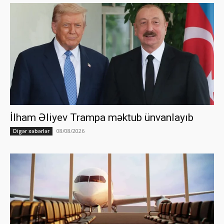
İlham Əliyev Trampa məktub ünvanlayıb
08/08/2026
Digər xəbərlər