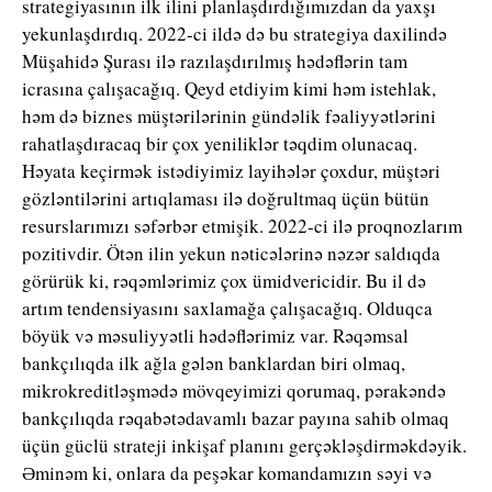
strategiyasının ilk ilini planlaşdırdığımızdan da yaxşı
yekunlaşdırdıq. 2022-ci ildə də bu strategiya daxilində
Müşahidə Şurası ilə razılaşdırılmış hədəflərin tam
icrasına çalışacağıq. Qeyd etdiyim kimi həm istehlak,
həm də biznes müştərilərinin gündəlik fəaliyyətlərini
rahatlaşdıracaq bir çox yeniliklər təqdim olunacaq.
Həyata keçirmək istədiyimiz layihələr çoxdur, müştəri
gözləntilərini artıqlaması ilə doğrultmaq üçün bütün
resurslarımızı səfərbər etmişik. 2022-ci ilə proqnozlarım
pozitivdir. Ötən ilin yekun nəticələrinə nəzər saldıqda
görürük ki, rəqəmlərimiz çox ümidvericidir. Bu il də
artım tendensiyasını saxlamağa çalışacağıq. Olduqca
böyük və məsuliyyətli hədəflərimiz var. Rəqəmsal
bankçılıqda ilk ağla gələn banklardan biri olmaq,
mikrokreditləşmədə mövqeyimizi qorumaq, pərakəndə
bankçılıqda rəqabətədavamlı bazar payına sahib olmaq
üçün güclü strateji inkişaf planını gerçəkləşdirməkdəyik.
Əminəm ki, onlara da peşəkar komandamızın səyi və