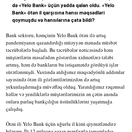
də «Yelo Bank» üçün yadda qalan oldu. «Yelo
Bank» ötən il qarşısına hansı məqsədləri
qoymuşdu və hansılarına çata bildi?
Bank sektoru, həmçinin Yelo Bank ötən ilə artıq
pandemiyanın qazandırdığı müəyyən mənada müsbət
təcrübələrlə başladı. Bu təcrübələr nəticəsində həm
müştərilərin məsafədən göstərilən xidmətlərə tələbi
artmış, həm də bankların bu istiqamətdə gördüyü işlər
sürətlənmişdi. Vaxtında atdığımız məqsədyönlü addımlar
sayəsində ötən ili gözləntilərimizdən də artıq
yekunlaşdırmağa müvəffəq olduq. Yaratdığımız rəqəmsal
həllər və yeniliklərlə müştərilərimizin ən çətin anında
onlara parlaq bankçılığın üstünlüklərini yaşatmağa
çalışdıq.
Ötən ili Yelo Bank üçün uğurlu il kimi qiymətləndirə
bilərəm. İli 12 milyona yaxın mənfəətlə tamamladıq.