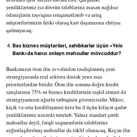
yeniliklərimiz isə dövrün tələblərinə əsasən nağdsız
ödənişlərin təşviqinə istiqamətlənib və artıq
müştərilərimizin fiziki olaraq kart daşımasına ehtiyac
qalmayacaq.
Bəs biznes müştəriləri, sahibkarlar üçün «Yelo
Bank»da hansı onlayn məhsullar mövcuddur?
Bankımızın ötən ilin əvvəlindən təsdiqlənmiş yeni
strategiyasında real sektora dəstək yenə əsas
prioritetlərdən biridir. Ötən ilin sonuna doğru kredit
satışlarının 75%-ni biznes kreditlərinin təşkil etməsi də
strategiyamızın uğurlu tətbiqinin göstəricisidir. Mikro,
kiçik və orta kreditləşməsi üzrə bu il üçün kifayət qədər
yeniliklərimiz nəzərdə tutulub. Yalnız standart şərtli
məhsullar deyil, fərqli seqmentlərin tələblərinə
uyğunlaşdırılmış məhsullar da təklif olunacaq. Keçən ilin