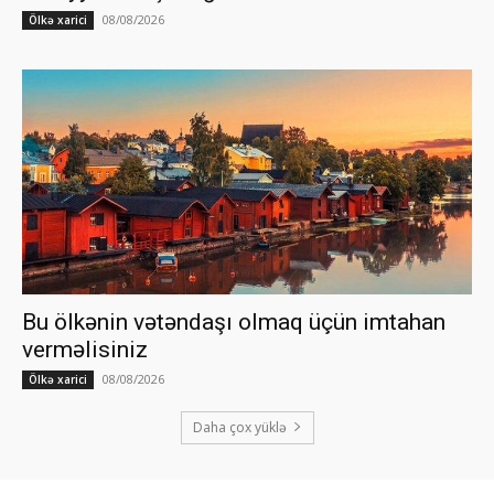
08/08/2026
Ölkə xarici
Bu ölkənin vətəndaşı olmaq üçün imtahan
verməlisiniz
08/08/2026
Ölkə xarici
Daha çox yüklə