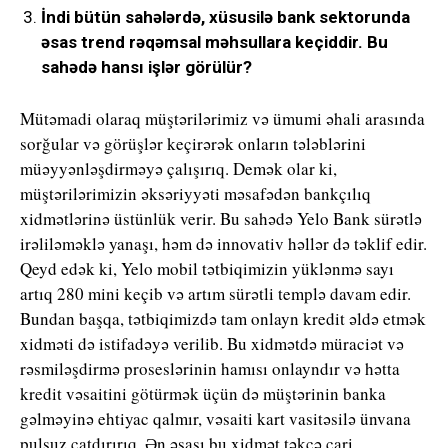
İndi bütün sahələrdə, xüsusilə bank sektorunda
əsas trend rəqəmsal məhsullara keçiddir. Bu
sahədə hansı işlər görülür?
Mütəmadi olaraq müştərilərimiz və ümumi əhali arasında
sorğular və görüşlər keçirərək onların tələblərini
müəyyənləşdirməyə çalışırıq. Demək olar ki,
müştərilərimizin əksəriyyəti məsafədən bankçılıq
xidmətlərinə üstünlük verir. Bu sahədə Yelo Bank sürətlə
irəliləməklə yanaşı, həm də innovativ həllər də təklif edir.
Qeyd edək ki, Yelo mobil tətbiqimizin yüklənmə sayı
artıq 280 mini keçib və artım sürətli templə davam edir.
Bundan başqa, tətbiqimizdə tam onlayn kredit əldə etmək
xidməti də istifadəyə verilib. Bu xidmətdə müraciət və
rəsmiləşdirmə proseslərinin hamısı onlayndır və hətta
kredit vəsaitini götürmək üçün də müştərinin banka
gəlməyinə ehtiyac qalmır, vəsaiti kart vasitəsilə ünvana
pulsuz çatdırırıq. Ən əsası bu xidmət təkcə cari