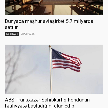
Dünyaca məşhur aviaşirkət 5,7 milyarda
satılır
08/08/2026
Nəqliyyat
ABŞ Transxəzər Sahibkarlıq Fondunun
fəaliyyətə başladığını elan edib