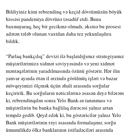
Bildiyiniz kimi rebrendinq və keçid dövrümüzün böyük
hissəsi pandemiya dövrünə təsadüf etdi. Buna
baxmayaraq, heç bir gecikmə olmadı, əksinə bu prosesi
adətən tələb olunan vaxtdan daha tez yekunlaşdıra
bildik.
“Parlaq bankçılıq” devizi ilə başlatdığımız strategiyamız
müştərilərimizə xidmət səviyyəsində və yeni xidmət
məntəqələrinin yaradılmasında özünü göstərir. Hər ilin
yanvar ayında ötən il ərzində görülmüş işləri və bazar
mövqeyimizi ölçmək üçün əhali arasında sorğular
keçiririk. Bu sorğuların nəticələrinə əsasən deyə bilərəm
ki, rebrendinqdən sonra Yelo Bank-ın tanınması və
müştərilərin bu banka bağlılıq dərəcəsi yalnız artan
tempdə gedib. Qeyd edək ki, bu göstəricilər yalnız Yelo
Bank müştərilərinin rəyi əsasında formalaşmır, sorğu
ümumilikdə ölkə banklarının istifadəçiləri arasında