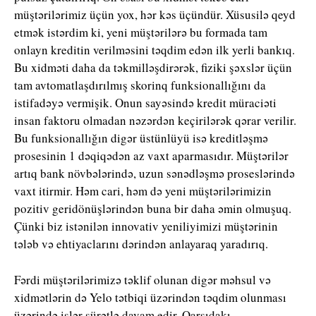
müştərilərimiz üçün yox, hər kəs üçündür. Xüsusilə qeyd
etmək istərdim ki, yeni müştərilərə bu formada tam
onlayn kreditin verilməsini təqdim edən ilk yerli bankıq.
Bu xidməti daha da təkmilləşdirərək, fiziki şəxslər üçün
tam avtomatlaşdırılmış skorinq funksionallığını da
istifadəyə vermişik. Onun sayəsində kredit müraciəti
insan faktoru olmadan nəzərdən keçirilərək qərar verilir.
Bu funksionallığın digər üstünlüyü isə kreditləşmə
prosesinin 1 dəqiqədən az vaxt aparmasıdır. Müştərilər
artıq bank növbələrində, uzun sənədləşmə proseslərində
vaxt itirmir. Həm cari, həm də yeni müştərilərimizin
pozitiv geridönüşlərindən buna bir daha əmin olmuşuq.
Çünki biz istənilən innovativ yeniliyimizi müştərinin
tələb və ehtiyaclarını dərindən anlayaraq yaradırıq.
Fərdi müştərilərimizə təklif olunan digər məhsul və
xidmətlərin də Yelo tətbiqi üzərindən təqdim olunması
üzərində işlər sürətlə davam edir. Qarşıdakı