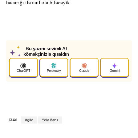
bacarığı ilə nail ola biləcəyik.
✦
Bu yazını sevimli AI
✦
köməkçinizlə qısaldın
✦
ChatGPT
Perplexity
Claude
Gemini
TAGS
Agile
Yelo Bank