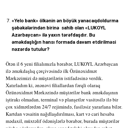
«Yelo bank» ölkənin ən böyük yanacaqdoldurma
şəbəkələrindən birinə sahib olan «LUKOYL
Azərbaycan» ilə yaxın tərəfdaşdır. Bu
əməkdaşlığın hansı formada davam etdirilməsi
nəzərdə tutulur?
Ötən il 6 yeni filialımızla bərabər, LUKOYL Azərbaycan
ilə əməkdaşlıq çərçivəsində ilk Özünəxidmət
Mərkəzimizi də müştərilərin istifadəsinə verdik.
Xatırladım ki, ənənəvi filiallardan fərqli olaraq
Özünəxidmət Mərkəzində müştərilər bank əməkdaşının
iştirakı olmadan, terminal və planşetlər vasitəsilə ilə bir
çox xidmətlərdən 24/7 rejimində, fasiləsiz yararlana bilər.
Kartdan vəsaitin nağdlaşdırılması, kart və cari hesaba
mədaxil, müxtəlif ödənişlərlə bərabər, burada müştərilər