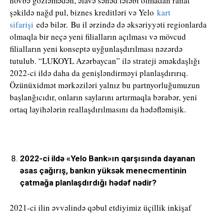
növbə gözləmədən, əlavə sənəd tələbi olmadan rahat
şəkildə nağd pul, biznes kreditləri və Yelo
kart
sifarişi
edə bilər.
Bu il ərzində də əksəriyyəti regionlarda
olmaqla bir neçə yeni filialların açılması və mövcud
filialların yeni konseptə uyğunlaşdırılması nəzərdə
tutulub. “LUKOYL Azərbaycan” ilə strateji əməkdaşlığı
2022-ci ildə daha da genişləndirməyi planlaşdırırıq.
Özünüxidmət mərkəziləri yalnız bu partnyorluğumuzun
başlanğıcıdır, onların saylarını artırmaqla bərabər, yeni
ortaq layihələrin reallaşdırılmasını da hədəfləmişik.
2022-ci ildə «Yelo Bank»ın qarşısında dayanan
əsas çağırış, bankın yüksək menecmentinin
çatmağa planlaşdırdığı hədəf nədir?
2021-ci ilin əvvəlində qəbul etdiyimiz üçillik inkişaf