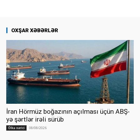
OXŞAR XƏBƏRLƏR
İran Hörmüz boğazının açılması üçün ABŞ-
yə şərtlər irəli sürüb
08/08/2026
Ölkə xarici