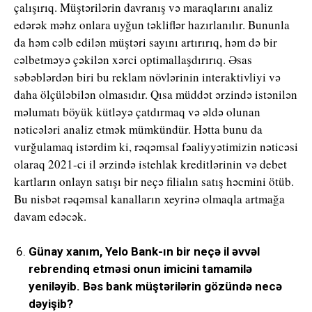
çalışırıq. Müştərilərin davranış və maraqlarını analiz
edərək məhz onlara uyğun təkliflər hazırlanılır. Bununla
da həm cəlb edilən müştəri sayını artırırıq, həm də bir
cəlbetməyə çəkilən xərci optimallaşdırırıq. Əsas
səbəblərdən biri bu reklam növlərinin interaktivliyi və
daha ölçüləbilən olmasıdır. Qısa müddət ərzində istənilən
məlumatı böyük kütləyə çatdırmaq və əldə olunan
nəticələri analiz etmək mümkündür. Hətta bunu da
vurğulamaq istərdim ki, rəqəmsal fəaliyyətimizin nəticəsi
olaraq 2021-ci il ərzində istehlak kreditlərinin və debet
kartların onlayn satışı bir neçə filialın satış həcmini ötüb.
Bu nisbət rəqəmsal kanalların xeyrinə olmaqla artmağa
davam edəcək.
Günay xanım, Yelo Bank-ın bir neçə il əvvəl
rebrendinq etməsi onun imicini tamamilə
yeniləyib. Bəs bank müştərilərin gözündə necə
dəyişib?