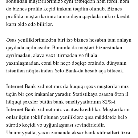
sonundan müştərilərimizə eyni tətbiqdən həm fərdi, həm
də biznes profilə keçid imkanı təqdim olunub. Biznes
profildə müştərilərimiz tam onlayn qaydada mikro-kredit
kartı əldə edə bilirlər.
Əsas yeniliklərimizdən biri isə biznes hesabın tam onlayn
qaydada açılmasıdır. Bununla da müştəri biznesindən
ayrılmadan, əlavə vaxt itirmədən və filiala
yaxınlaşmadan, cəmi bir neçə dəqiqə ərzində, dünyanın
istənilən nöqtəsindən Yelo Bank-da hesab aça biləcək.
İnternet Bank xidmətimiz də hüquqi şəxs müştərilərimiz
üçün bir çox imkanlar yaradır. Statistikaya əsasən ötən il
hüquqi şəxslər bütün bank əməliyyatlarının 82%-i
İnternet Bank xidmətimiz vasitəsilə ediblər. Müştərilərin
onlar üçün təklif olunan yeniliklərə qısa müddətdə belə
sürətlə keçidi və uyğunlaşması sevindiricidir.
Ümumiyyətlə, yaxın zamanda əksər bank xidmətləri üzrə