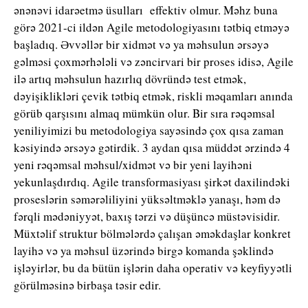
ənənəvi idarəetmə üsulları effektiv olmur. Məhz buna
görə 2021-ci ildən Agile metodologiyasını tətbiq etməyə
başladıq. Əvvəllər bir xidmət və ya məhsulun ərsəyə
gəlməsi çoxmərhələli və zəncirvari bir proses idisə, Agile
ilə artıq məhsulun hazırlıq dövründə test etmək,
dəyişiklikləri çevik tətbiq etmək, riskli məqamları anında
görüb qarşısını almaq mümkün olur. Bir sıra rəqəmsal
yeniliyimizi bu metodologiya sayəsində çox qısa zaman
kəsiyində ərsəyə gətirdik. 3 aydan qısa müddət ərzində 4
yeni rəqəmsal məhsul/xidmət və bir yeni layihəni
yekunlaşdırdıq. Agile transformasiyası şirkət daxilindəki
proseslərin səmərəliliyini yüksəltməklə yanaşı, həm də
fərqli mədəniyyət, baxış tərzi və düşüncə müstəvisidir.
Müxtəlif struktur bölmələrdə çalışan əməkdaşlar konkret
layihə və ya məhsul üzərində birgə komanda şəklində
işləyirlər, bu da bütün işlərin daha operativ və keyfiyyətli
görülməsinə birbaşa təsir edir.