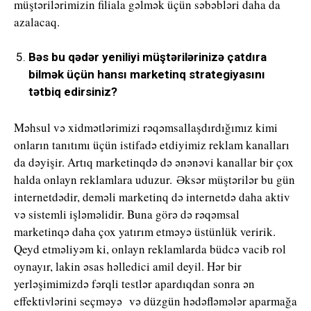
müştərilərimizin filiala gəlmək üçün səbəbləri daha da
azalacaq.
Bəs bu qədər yeniliyi müştərilərinizə çatdıra
bilmək üçün hansı marketinq strategiyasını
tətbiq edirsiniz?
Məhsul və xidmətlərimizi rəqəmsallaşdırdığımız kimi
onların tanıtımı üçün istifadə etdiyimiz reklam kanalları
da dəyişir. Artıq marketinqdə də ənənəvi kanallar bir çox
halda onlayn reklamlara uduzur. Əksər müştərilər bu gün
internetdədir, deməli marketinq də internetdə daha aktiv
və sistemli işləməlidir. Buna görə də rəqəmsal
marketinqə daha çox yatırım etməyə üstünlük veririk.
Qeyd etməliyəm ki, onlayn reklamlarda büdcə vacib rol
oynayır, lakin əsas həlledici amil deyil. Hər bir
yerləşimimizdə fərqli testlər apardıqdan sonra ən
effektivlərini seçməyə və düzgün hədəfləmələr aparmağa