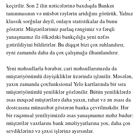
keçirilir. Son 2 ilin nəticələrinə baxdıqda Bankın
tanınmasının və müsbət rəylərin artdığını görürük. Yalnız
klassik sorğular deyil, onlayn statistikalar da bunu
göstərir. Müştərilərimiz parlaq rəngimiz və fərqli
yanaşmamız ilə ölkədəki bankçılığa yeni nəfəs
gətirildiyini bildirirlər. Bu diqqət bizi çox ruhlandırır,
eyni zamanda daha da çox çalışmağa ilhamlandırır.
Yeni məhsullarla bərabər, cari məhsullarımızda da
müştəriyönümlü dəyişikliklər üzərində işlənilir. Məsələn,
yaxın zamanda çoxfunksional Yelo kartlarında bir sıra
müştəriyönümlü yeniliklər gözlənilir. Bütün yeniliklərdə
əsas məqsəd müştərilərə daha yaxın, rahat və ən əsası da
dostсasına münasibət göstərən banka çevrilməkdir. Hər
bir rəqəmsal yeniliyimizdə əsas yanaşmamız məhz budur:
müştərilər vaxtlarını bank əməliyyatlarına yox, daha çox
sevdiklərinə və şəxsi işlərinə ayırsınlar.