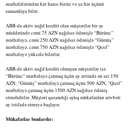
mərhələlərindən hər hansı birini və ya hər üçünü
tamamlaya bilər.
ABB-də aktiv nağd krediti olan müştərilər bir ay
müddətində cəmi 75 AZN nağdsız ödənişlə “Bürünc”
mərhələyə, cəmi 250 AZN nağdsız ödənişlə “Gümüş”
mərhələyə, cəmi 750 AZN nağdsız ödənişlə “Qızıl”
mərhələyə yüksələ bilərlər.
ABB-də aktiv nağd krediti olmayan müştərilər isə
“Bürünc” mərhələyə çatmaq üçün ay ərzində ən azı 150
AZN, “Gümüş” mərhələyə çatmaq üçün 500 AZN, “Qızıl”
mərhələyə çatmaq üçün 1500 AZN nağdsız ödəniş
etməlidirlər. Müştəri qazandığı aylıq mükafatdan növbəti
ay istifadə etməyə başlayır.
Mükafatlar bunlardır: