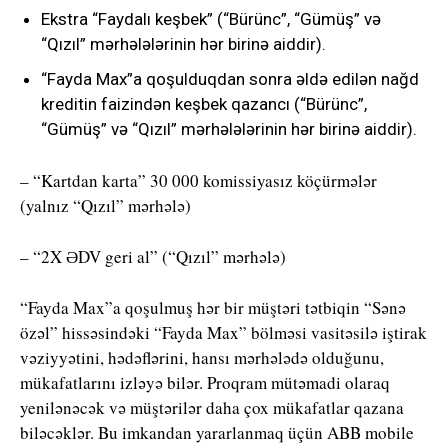
Ekstra “Faydalı keşbek” (“Bürünc”, “Gümüş” və
“Qızıl” mərhələlərinin hər birinə aiddir).
“Fayda Max”a qoşulduqdan sonra əldə edilən nağd
kreditin faizindən keşbek qazancı (“Bürünc”,
“Gümüş” və “Qızıl” mərhələlərinin hər birinə aiddir).
– “Kartdan karta” 30 000 komissiyasız köçürmələr
(yalnız “Qızıl” mərhələ)
– “2X ƏDV geri al” (“Qızıl” mərhələ)
“Fayda Max”a qoşulmuş hər bir müştəri tətbiqin “Sənə
özəl” hissəsindəki “Fayda Max” bölməsi vasitəsilə iştirak
vəziyyətini, hədəflərini, hansı mərhələdə olduğunu,
mükafatlarını izləyə bilər. Proqram mütəmadi olaraq
yenilənəcək və müştərilər daha çox mükafatlar qazana
biləcəklər. Bu imkandan yararlanmaq üçün ABB mobile