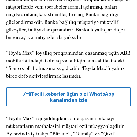
müştərilərdə yeni təcrübələr formalaşdırmaq, onları
nağdsız ödənişlərə stimullaşdırmaq, Banka bağlılığı
gücləndirməkdir. Banka bağlılıq müştəriyə müxtəlif
güzəştlər, imtiyazlar qazandırır. Banka loyallıq artdıqca
bu güzəşt və imtiyazlar da yüksəlir.
“Fayda Max” loyallıq proqramından qazanmaq üçün ABB
mobile istifadəçisi olmaq və tətbiqin ana səhifəsindəki
“Sənə özəl” bölməsinə keçid edib “Fayda Max”ı yalnız
bircə dəfə aktivləşdirmək lazımdır.
⚡️📲Təcili xəbərlər üçün bizi WhatsApp
kanalından izlə
“Fayda Max”a qoşulduqdan sonra qazana biləcəyi
mükafatların mərhələsini müştəri özü müəyyənləşdirir.
Ay ərzində iştirakçı “Bürünc”, “Gümüş” və “Qızıl”