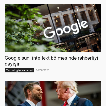
Google süni intellekt bölməsində rəhbərliyi
dəyişir
06/08/2026
Texnologiya xəbərləri