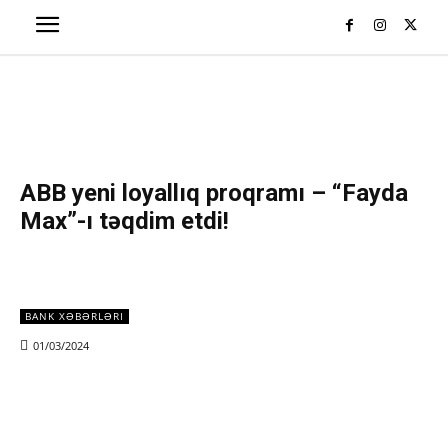
ABB yeni loyallıq proqramı – “Fayda
Max”-ı təqdim etdi!
BANK XƏBƏRLƏRI
01/03/2024