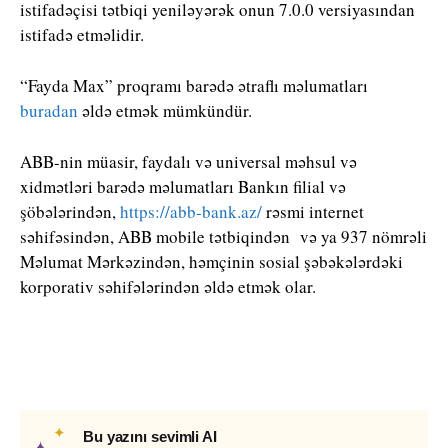
istifadəçisi tətbiqi yeniləyərək onun 7.0.0 versiyasından
istifadə etməlidir.
“Fayda Max” proqramı barədə ətraflı məlumatları
buradan
əldə etmək mümkündür.
ABB-nin müasir, faydalı və universal məhsul və
xidmətləri barədə məlumatları Bankın filial və
şöbələrindən,
https://abb-bank.az/
rəsmi internet
səhifəsindən, ABB mobile tətbiqindən və ya 937 nömrəli
Məlumat Mərkəzindən, həmçinin sosial şəbəkələrdəki
korporativ səhifələrindən əldə etmək olar.
✦
Bu yazını sevimli AI