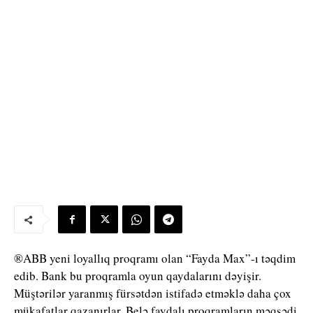
®ABB yeni loyallıq proqramı olan “Fayda Max”-ı təqdim
edib. Bank bu proqramla oyun qaydalarını dəyişir.
Müştərilər yaranmış fürsətdən istifadə etməklə daha çox
mükafatlar qazanırlar. Belə faydalı proqramların məqsədi