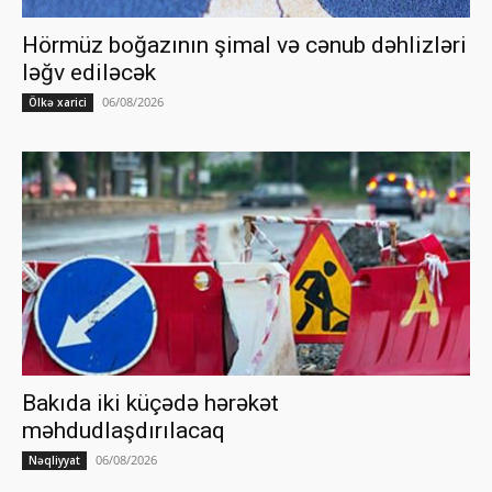
Hörmüz boğazının şimal və cənub dəhlizləri
ləğv ediləcək
06/08/2026
Ölkə xarici
Bakıda iki küçədə hərəkət
məhdudlaşdırılacaq
06/08/2026
Nəqliyyat