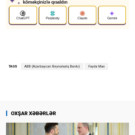
✦
köməkçinizlə qısaldın
✦
ChatGPT
Perplexity
Claude
Gemini
TAGS
ABB (Azərbaycan Beynəlxalq Bankı)
Fayda Max
OXŞAR XƏBƏRLƏR