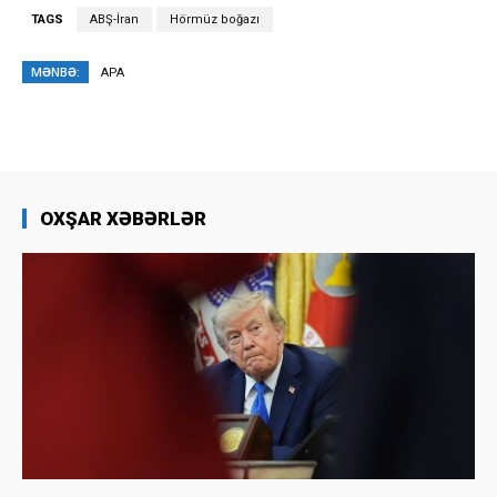
TAGS
ABŞ-İran
Hörmüz boğazı
MƏNBƏ:
APA
OXŞAR XƏBƏRLƏR