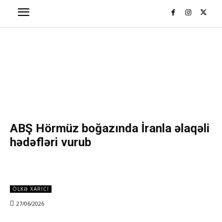
ABŞ Hörmüz boğazında İranla əlaqəli
hədəfləri vurub
ÖLKƏ XARICI
27/06/2026