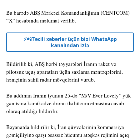
Bu barədə ABŞ Mərkəzi Komandanlığının (CENTCOM)
“X” hesabında məlumat verilib.
⚡️📲Təcili xəbərlər üçün bizi WhatsApp
kanalından izlə
Bildirilib ki, ABŞ hərbi təyyarələri İranın raket və
pilotsuz uçuş aparatları üçün saxlama məntəqələrini,
həmçinin sahil radar mövqelərini vurub.
Bu addımın İranın iyunun 25-də “M/V Ever Lovely” yük
gəmisinə kamikadze dronu ilə hücum etməsinə cavab
olaraq atıldığı bildirilir.
Bəyanatda bildirilir ki, İran qüvvələrinin kommersiya
gəmiçiliyinə qarşı əsassız hücumu atəşkəs rejimini açıq