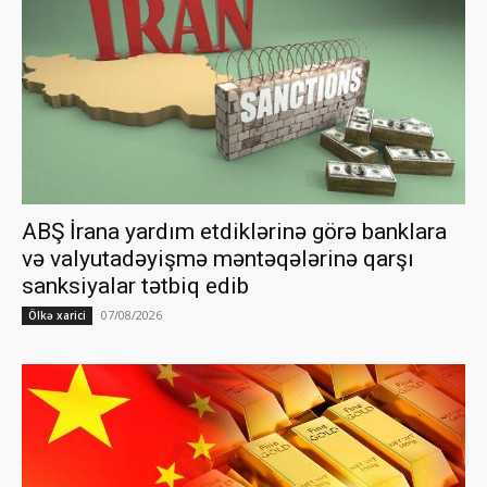
ABŞ İrana yardım etdiklərinə görə banklara
və valyutadəyişmə məntəqələrinə qarşı
sanksiyalar tətbiq edib
07/08/2026
Ölkə xarici