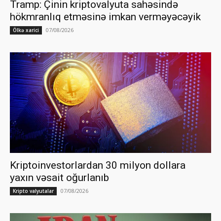
Tramp: Çinin kriptovalyuta sahəsində
hökmranlıq etməsinə imkan verməyəcəyik
07/08/2026
Ölkə xarici
Kriptoinvestorlardan 30 milyon dollara
yaxın vəsait oğurlanıb
07/08/2026
Kripto valyutalar