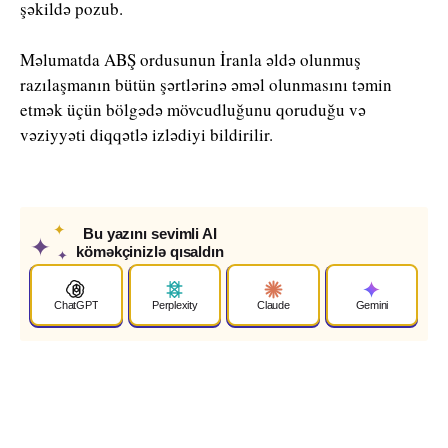
şəkildə pozub.
Məlumatda ABŞ ordusunun İranla əldə olunmuş
razılaşmanın bütün şərtlərinə əməl olunmasını təmin
etmək üçün bölgədə mövcudluğunu qoruduğu və
vəziyyəti diqqətlə izlədiyi bildirilir.
✦
Bu yazını sevimli AI
✦
köməkçinizlə qısaldın
✦
ChatGPT
Perplexity
Claude
Gemini