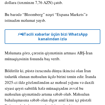
dollara (təxminən 7,76 AZN) çatıb.
Bu barədə “Bloomberg” nəşri “Expana Markets”ə
istinadən məlumat yayıb.
⚡️📲Təcili xəbərlər üçün bizi WhatsApp
kanalından izlə
Məlumata görə, çərəzin qiymətinin artması ABŞ-İran
münaqişəsinin fonunda baş verib.
Bildirilir ki, püstə ixracında dünya ikincisi olan İran
tədarük olunan məhsulun üçdə birini təmin edir. İranda
2025-ci ildə gözləniləndən az məhsul yığımı və daxili
siyasi qeyri-sabitlik hələ münaqişədən əvvəl bu
məhsulun qiymətində artıma səbəb olub. Məhsulun
bahalaşmasına səbəb olan digər amil kimi içi püstəli