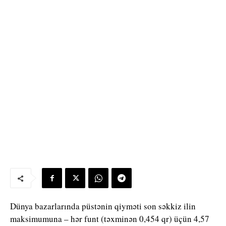
Dünya bazarlarında püstənin qiyməti son səkkiz ilin
maksimumuna – hər funt (təxminən 0,454 qr) üçün 4,57