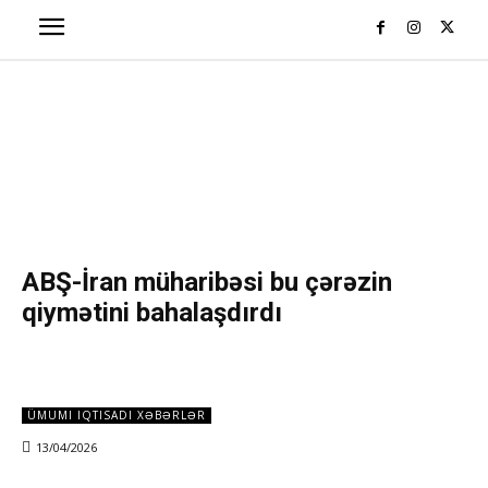
ABŞ-İran müharibəsi bu çərəzin
qiymətini bahalaşdırdı
ÜMUMI IQTISADI XƏBƏRLƏR
13/04/2026