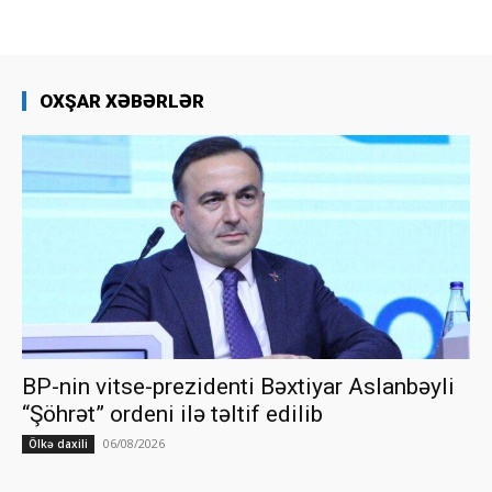
OXŞAR XƏBƏRLƏR
BP-nin vitse-prezidenti Bəxtiyar Aslanbəyli
“Şöhrət” ordeni ilə təltif edilib
06/08/2026
Ölkə daxili