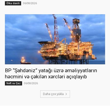
06/08/2026
Ölkə daxili
BP “Şahdəniz” yatağı üzrə əməliyyatların
həcmini və çəkilən xərcləri açıqlayıb
06/08/2026
Neft və Qaz
Daha çox yüklə