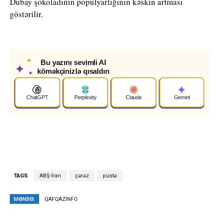
Dubay şokoladının populyarlığının kəskin artması
göstərilir.
✦
Bu yazını sevimli AI
✦
köməkçinizlə qısaldın
✦
ChatGPT
Perplexity
Claude
Gemini
TAGS
ABŞ-İran
çərəz
püstə
MƏNBƏ:
QAFQAZİNFO