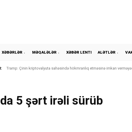
XƏBƏRLƏR
MƏQALƏLƏR
XƏBƏR LENTI
ALƏTLƏR
VA
:
Tramp: Çinin kriptovalyuta sahəsində hökmranlıq etməsinə imkan verməyə
da 5 şərt irəli sürüb