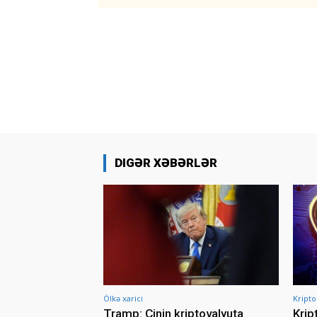
DIGƏR XƏBƏRLƏR
Ölkə xarici
Kripto
Tramp: Çinin kriptovalyuta
Krip