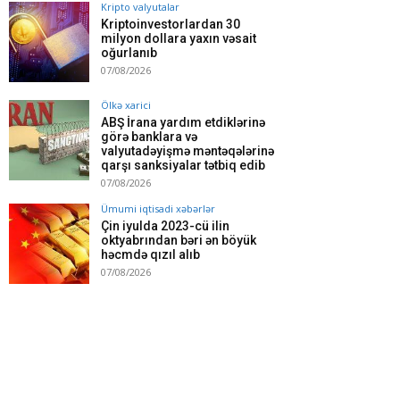
Kripto valyutalar
Kriptoinvestorlardan 30
milyon dollara yaxın vəsait
oğurlanıb
07/08/2026
Ölkə xarici
ABŞ İrana yardım etdiklərinə
görə banklara və
valyutadəyişmə məntəqələrinə
qarşı sanksiyalar tətbiq edib
07/08/2026
Ümumi iqtisadi xəbərlər
Çin iyulda 2023-cü ilin
oktyabrından bəri ən böyük
həcmdə qızıl alıb
07/08/2026