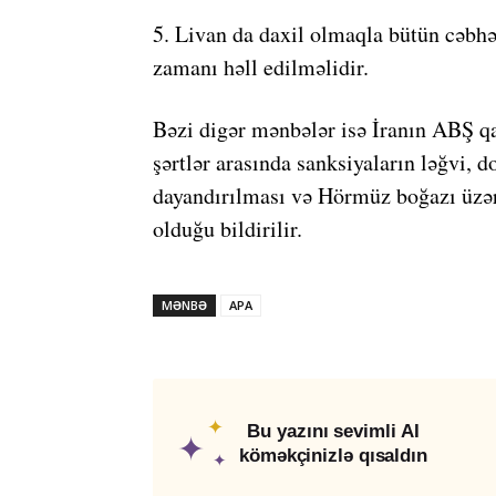
5. Livan da daxil olmaqla bütün cəbh
zamanı həll edilməlidir.
Bəzi digər mənbələr isə İranın ABŞ qa
şərtlər arasında sanksiyaların ləğvi,
dayandırılması və Hörmüz boğazı üzər
olduğu bildirilir.
MƏNBƏ
APA
✦
Bu yazını sevimli AI
✦
köməkçinizlə qısaldın
✦