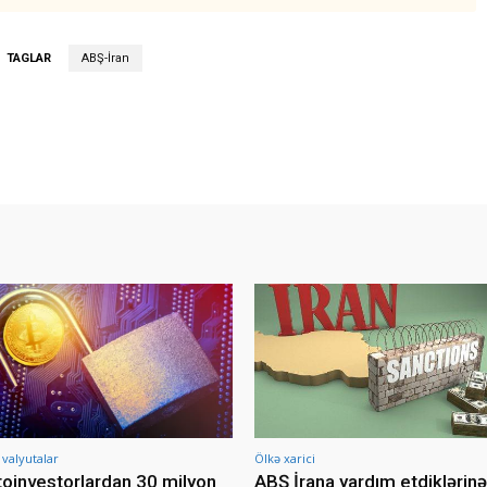
TAGLAR
ABŞ-İran
 valyutalar
Ölkə xarici
toinvestorlardan 30 milyon
ABŞ İrana yardım etdiklərinə