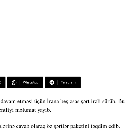
X
WhatsApp
Telegram
avam etməsi üçün İrana beş əsas şərt irəli sürüb. Bu
ntliyi məlumat yayıb.
lərinə cavab olaraq öz şərtlər paketini təqdim edib.