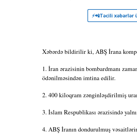
⚡️📲Təcili xəbərlə
Xəbərdə bildirilir ki, ABŞ İrana komp
1. İran ərazisinin bombardmanı zaman
ödənilməsindən imtina edilir.
2. 400 kiloqram zənginləşdirilmiş ura
3. İslam Respublikası ərazisində yalnı
4. ABŞ İranın dondurulmuş vəsaitləri