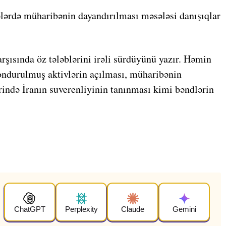
ələrdə müharibənin dayandırılması məsələsi danışıqlar
rşısında öz tələblərini irəli sürdüyünü yazır. Həmin
 dondurulmuş aktivlərin açılması, müharibənin
ində İranın suverenliyinin tanınması kimi bəndlərin
ChatGPT
Perplexity
Claude
Gemini