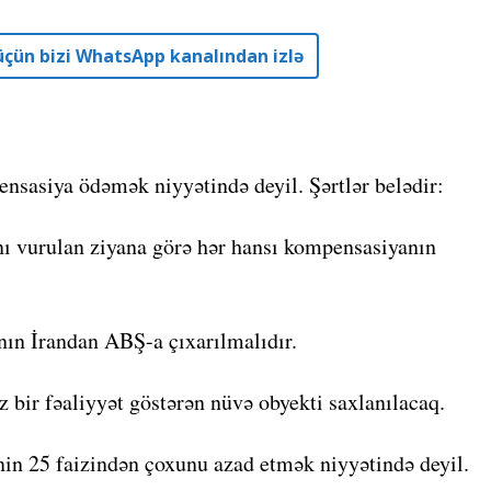
r üçün bizi WhatsApp kanalından izlə
ensasiya ödəmək niyyətində deyil. Şərtlər belədir:
ı vurulan ziyana görə hər hansı kompensasiyanın
nın İrandan ABŞ-a çıxarılmalıdır.
z bir fəaliyyət göstərən nüvə obyekti saxlanılacaq.
nin 25 faizindən çoxunu azad etmək niyyətində deyil.