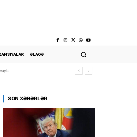
KANSIYALAR
ƏLAQƏ
cəyik
SON XƏBƏRLƏR