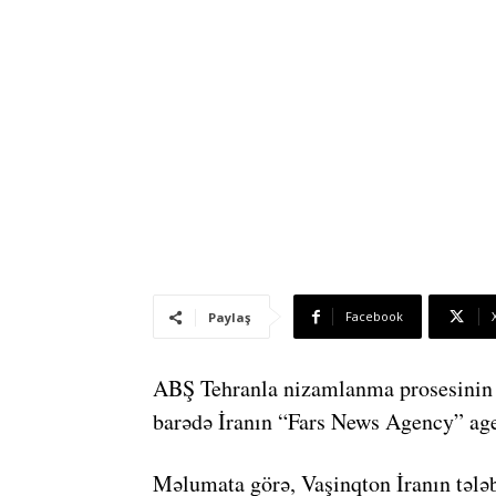
Facebook
Paylaş
ABŞ Tehranla nizamlanma prosesinin d
barədə İranın “Fars News Agency” age
Məlumata görə, Vaşinqton İranın tələb