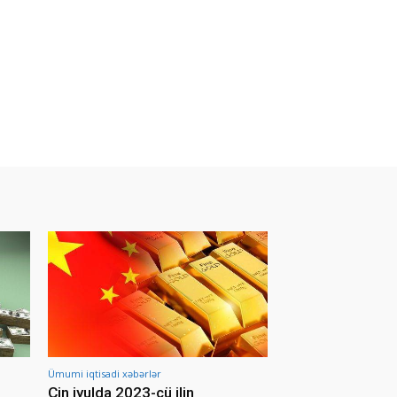
Ümumi iqtisadi xəbərlər
Çin iyulda 2023-cü ilin