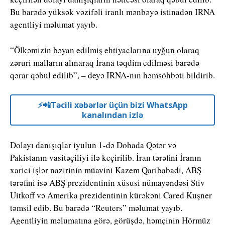
Bu barədə yüksək vəzifəli iranlı mənbəyə istinadən IRNA
agentliyi məlumat yayıb.
“Ölkəmizin bəyan edilmiş ehtiyaclarına uyğun olaraq
zəruri malların alınaraq İrana təqdim edilməsi barədə
qərar qəbul edilib”, – deyə IRNA-nın həmsöhbəti bildirib.
⚡️📲Təcili xəbərlər üçün bizi WhatsApp
kanalından izlə
Dolayı danışıqlar iyulun 1-də Dohada Qətər və
Pakistanın vasitəçiliyi ilə keçirilib. İran tərəfini İranın
xarici işlər nazirinin müavini Kazem Qaribabadi, ABŞ
tərəfini isə ABŞ prezidentinin xüsusi nümayəndəsi Stiv
Uitkoff və Amerika prezidentinin kürəkəni Cared Kuşner
təmsil edib. Bu barədə “Reuters” məlumat yayıb.
Agentliyin məlumatına görə, görüşdə, həmçinin Hörmüz