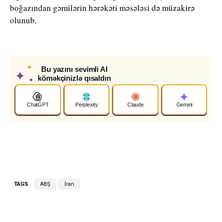
boğazından gəmilərin hərəkəti məsələsi də müzakirə
olunub.
✦
Bu yazını sevimli AI
✦
köməkçinizlə qısaldın
✦
ChatGPT
Perplexity
Claude
Gemini
TAGS
ABŞ
İran