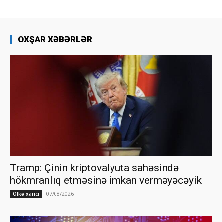
OXŞAR XƏBƏRLƏR
Tramp: Çinin kriptovalyuta sahəsində
hökmranlıq etməsinə imkan verməyəcəyik
07/08/2026
Ölkə xarici