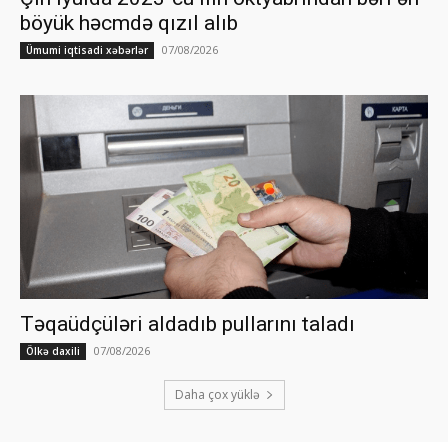
böyük həcmdə qızıl alıb
07/08/2026
Ümumi iqtisadi xəbərlər
Təqaüdçüləri aldadıb pullarını taladı
07/08/2026
Ölkə daxili
Daha çox yüklə