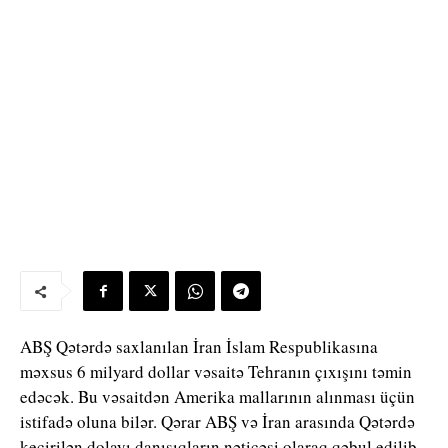
ABŞ Qətərdə saxlanılan İran İslam Respublikasına
məxsus 6 milyard dollar vəsaitə Tehranın çıxışını təmin
edəcək. Bu vəsaitdən Amerika mallarının alınması üçün
istifadə oluna bilər. Qərar ABŞ və İran arasında Qətərdə
keçirilən dolayı danışıqların nəticəsi olaraq qəbul edilib.