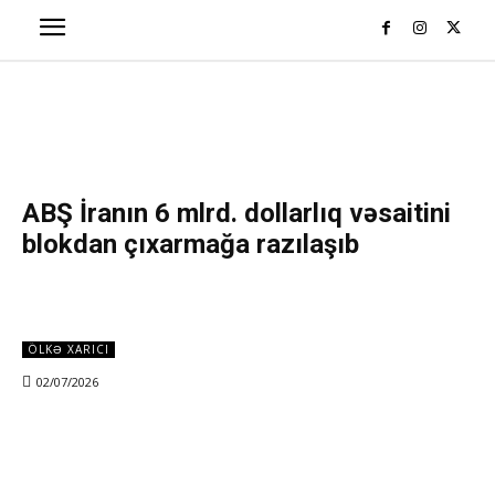
ABŞ İranın 6 mlrd. dollarlıq vəsaitini
blokdan çıxarmağa razılaşıb
ÖLKƏ XARICI
02/07/2026