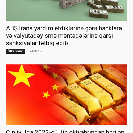
ABŞ İrana yardım etdiklərinə görə banklara
və valyutadəyişmə məntəqələrinə qarşı
sanksiyalar tətbiq edib
07/08/2026
Ölkə xarici
Çin iyulda 2023-cü ilin oktyabrından bəri ən