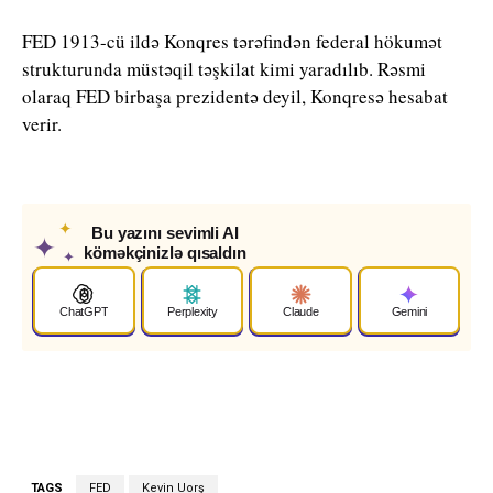
FED 1913-cü ildə Konqres tərəfindən federal hökumət
strukturunda müstəqil təşkilat kimi yaradılıb. Rəsmi
olaraq FED birbaşa prezidentə deyil, Konqresə hesabat
verir.
✦
Bu yazını sevimli AI
✦
köməkçinizlə qısaldın
✦
ChatGPT
Perplexity
Claude
Gemini
TAGS
FED
Kevin Uorş