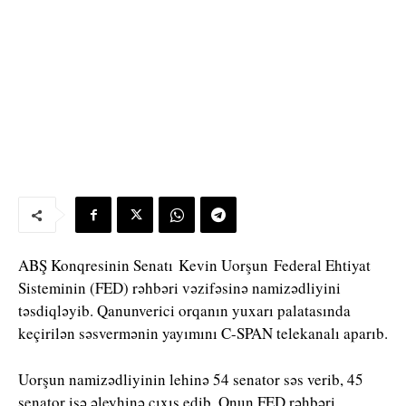
ABŞ Konqresinin Senatı Kevin Uorşun Federal Ehtiyat
Sisteminin (FED) rəhbəri vəzifəsinə namizədliyini
təsdiqləyib. Qanunverici orqanın yuxarı palatasında
keçirilən səsvermənin yayımını C-SPAN telekanalı aparıb.
Uorşun namizədliyinin lehinə 54 senator səs verib, 45
senator isə əleyhinə çıxış edib. Onun FED rəhbəri