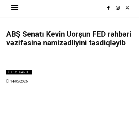
ABŞ Senatı Kevin Uorşun FED rəhbəri
vəzifəsinə namizədliyini təsdiqləyib
ÖLKƏ XARICI
14/05/2026