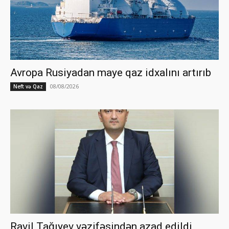
Avropa Rusiyadan maye qaz idxalını artırıb
08/08/2026
Neft və Qaz
Ravil Tağıyev vəzifəsindən azad edildi