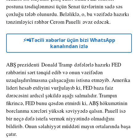
postuna təsdiqlənməsi üçün Senat üzvlərinin sadə səs
çoxluğu tələb olunurdu. Beləliklə, o, bu vəzifədə hazırkı
tənzimləyici rəhbər Cerom Pauelli əvəz edəcək.
⚡️📲Təcili xəbərlər üçün bizi WhatsApp
kanalından izlə
ABŞ prezidenti Donald Tramp dəfələrlə hazırkı FED
rəhbərini sərt tənqid edib və onun vəzifədən
uzaqlaşdırılmasına çalışacağını istisna etməyib. Amerika
lideri hesab etdiyini vurğulayıb ki, FED baza faiz
dərəcəsini ardıcıl şəkildə aşağı salmalıdır. Trampın
fikrincə, FED bunu qəsdən etmirdi ki, ABŞ hökumətinin
borclanma xərcləri yüksək səviyyədə qalsın. Pauell isə
bir neçə dəfə istefa vermək niyyətində olmadığını
bildirib. Onun səlahiyyət müddəti mayın ortalarında başa
çatır.