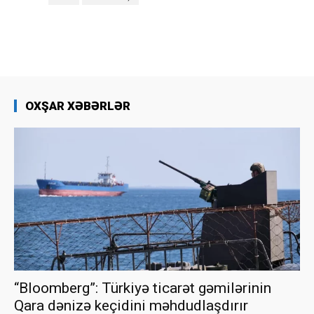
OXŞAR XƏBƏRLƏR
“Bloomberg”: Türkiyə ticarət gəmilərinin
Qara dənizə keçidini məhdudlaşdırır