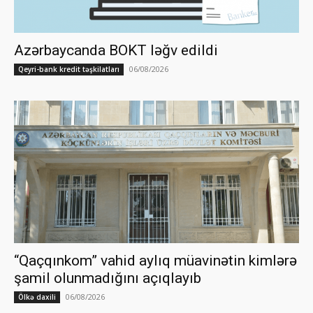
Azərbaycanda BOKT ləğv edildi
06/08/2026
Qeyri-bank kredit təşkilatları
“Qaçqınkom” vahid aylıq müavinətin kimlərə
şamil olunmadığını açıqlayıb
06/08/2026
Ölkə daxili