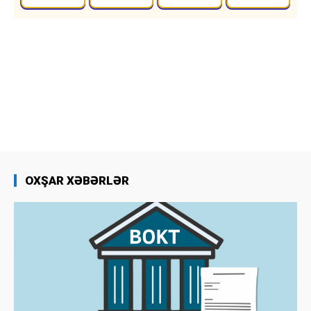
OXŞAR XƏBƏRLƏR