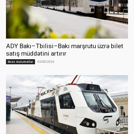
ADY Bakı–Tbilisi–Bakı marşrutu üzrə bilet
satış müddətini artırır
06/08/2026
Əsas məlumatlar