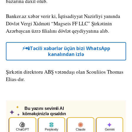
bazarına daxil olub.
Banker.az xəbər verir ki, İqtisadiyyat Nazirliyi yanında
Dövlət Vergi Xidməti “Magseis FF LLC” Şirkətinin
Azərbaycan üzrə filialını dövlət qeydiyyatına alıb.
⚡️📲Təcili xəbərlər üçün bizi WhatsApp
kanalından izlə
Şirkətin direktoru ABŞ vətəndaşı olan Scouliios Thomas
Elias-dır.
✦
Bu yazını sevimli AI
✦
köməkçinizlə qısaldın
✦
ChatGPT
Perplexity
Claude
Gemini