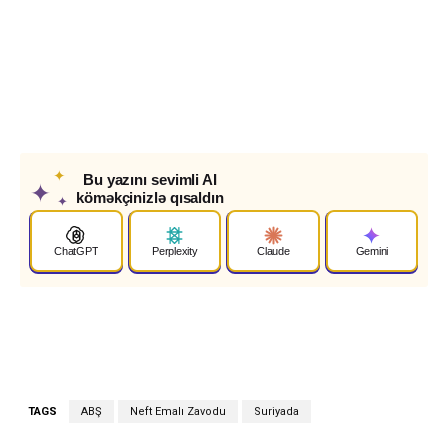
✦
Bu yazını sevimli AI
✦
köməkçinizlə qısaldın
✦
ChatGPT
Perplexity
Claude
Gemini
TAGS
ABŞ
Neft Emalı Zavodu
Suriyada