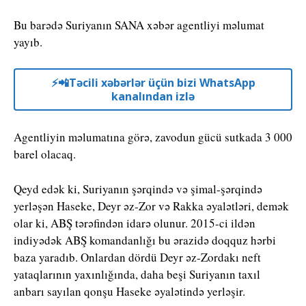
Bu barədə Suriyanın SANA xəbər agentliyi məlumat
yayıb.
⚡️📲Təcili xəbərlər üçün bizi WhatsApp
kanalından izlə
Agentliyin məlumatına görə, zavodun gücü sutkada 3 000
barel olacaq.
Qeyd edək ki, Suriyanın şərqində və şimal-şərqində
yerləşən Haseke, Deyr əz-Zor və Rakka əyalətləri, demək
olar ki, ABŞ tərəfindən idarə olunur. 2015-ci ildən
indiyədək ABŞ komandanlığı bu ərazidə doqquz hərbi
baza yaradıb. Onlardan dördü Deyr əz-Zordakı neft
yataqlarının yaxınlığında, daha beşi Suriyanın taxıl
anbarı sayılan qonşu Haseke əyalətində yerləşir.