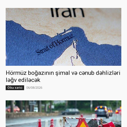
Hörmüz boğazının şimal və cənub dəhlizləri
ləğv ediləcək
06/08/2026
Ölkə xarici