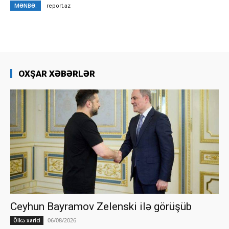
MƏNBƏ:
report.az
OXŞAR XƏBƏRLƏR
Ceyhun Bayramov Zelenski ilə görüşüb
06/08/2026
Ölkə xarici