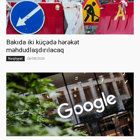
Bakıda iki küçədə hərəkət
məhdudlaşdırılacaq
06/08/2026
Nəqliyyat