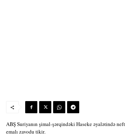
ABŞ Suriyanın şimal-şərqindəki Haseke əyalətində neft
emalı zavodu tikir.