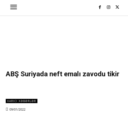
ABŞ Suriyada neft emalı zavodu tikir
XARICI XƏBƏRLƏR
09/01/2022