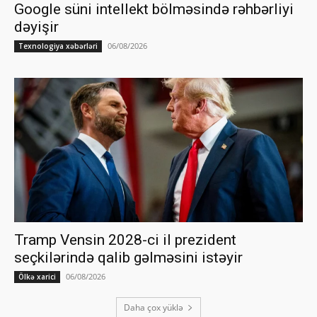
Google süni intellekt bölməsində rəhbərliyi
dəyişir
06/08/2026
Texnologiya xəbərləri
Tramp Vensin 2028-ci il prezident
seçkilərində qalib gəlməsini istəyir
06/08/2026
Ölkə xarici
Daha çox yüklə