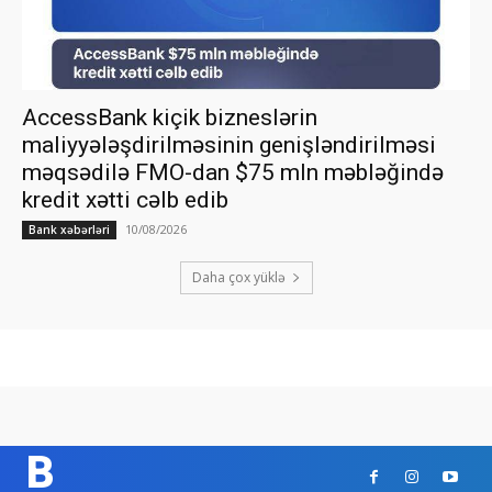
AccessBank kiçik bizneslərin
maliyyələşdirilməsinin genişləndirilməsi
məqsədilə FMO-dan $75 mln məbləğində
kredit xətti cəlb edib
10/08/2026
Bank xəbərləri
Daha çox yüklə
B