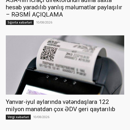
ASA-nın İcraçı direktorunun adına saxta
hesab yaradılıb yanlış məlumatlar paylaşılır
– RƏSMİ AÇIQLAMA
10/08/2026
Sığorta xəbərləri
Yanvar-iyul aylarında vətəndaşlara 122
milyon manatdan çox ƏDV geri qaytarılıb
10/08/2026
Vergi xəbərləri