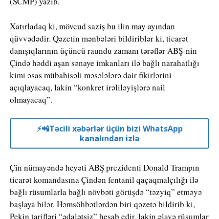
(SCMP) yazıb.
Xatırladaq ki, mövcud saziş bu ilin may ayından
qüvvədədir. Qəzetin mənbələri bildiriblər ki, ticarət
danışıqlarının üçüncü raundu zamanı tərəflər ABŞ-nin
Çində həddi aşan sənaye imkanları ilə bağlı narahatlığı
kimi əsas mübahisəli məsələlərə dair fikirlərini
açıqlayacaq, lakin “konkret irəliləyişlərə nail
olmayacaq”.
⚡️📲Təcili xəbərlər üçün bizi WhatsApp
kanalından izlə
Çin nümayəndə heyəti ABŞ prezidenti Donald Trampın
ticarət komandasına Çindən fentanil qaçaqmalçılığı ilə
bağlı rüsumlarla bağlı növbəti görüşdə “təzyiq” etməyə
başlaya bilər. Həmsöhbətlərdən biri qəzetə bildirib ki,
Pekin tarifləri “ədalətsiz” hesab edir, lakin əlavə rüsumlar