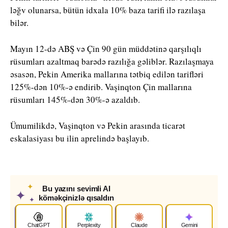
ləğv olunarsa, bütün idxala 10% baza tarifi ilə razılaşa
bilər.
Mayın 12-də ABŞ və Çin 90 gün müddətinə qarşılıqlı
rüsumları azaltmaq barədə razılığa gəliblər. Razılaşmaya
əsasən, Pekin Amerika mallarına tətbiq edilən tarifləri
125%-dən 10%-ə endirib. Vaşinqton Çin mallarına
rüsumları 145%-dən 30%-ə azaldıb.
Ümumilikdə, Vaşinqton və Pekin arasında ticarət
eskalasiyası bu ilin aprelində başlayıb.
✦
Bu yazını sevimli AI
✦
köməkçinizlə qısaldın
✦
ChatGPT
Perplexity
Claude
Gemini