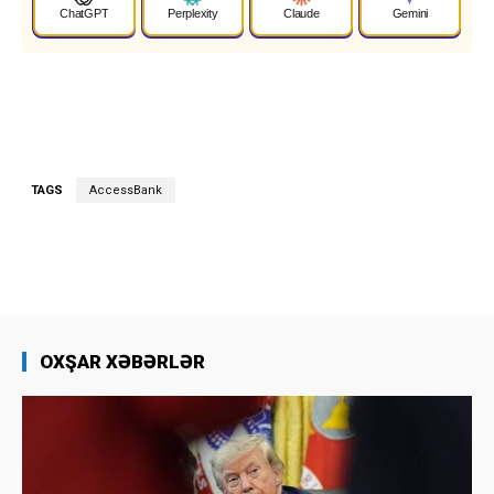
ChatGPT
Perplexity
Claude
Gemini
TAGS
AccessBank
OXŞAR XƏBƏRLƏR