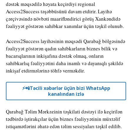
dəstək məqsədilə həyata keçirdiyi regional
Access2Success təşəbbüsünü davam etdirir. Layihə
çərçivəsində növbəti maarifləndirici görüş Xankəndidə
fəaliyyət göstərən sahibkar xanımlar üçün təşkil olunub.
Access2Success layihəsinin məqsədi Qarabağ bölgəsində
fəaliyyət göstərən qadın sahibkarların biznes bilik və
bacarıqlarının inkişafına dəstək olmaq, onların
sahibkarlıq fəaliyyətini daha inamlı və dayanıqlı şəkildə
inkişaf etdirmələrinə töhfə verməkdir.
⚡️📲Təcili xəbərlər üçün bizi WhatsApp
kanalından izlə
Qarabağ Təlim Mərkəzinin təşkilati dəstəyi ilə keçirilən
tədbirdə iştirakçılar üçün biznes fəaliyyətinin müxtəlif
istiqamətlərini əhatə edən təlim sessiyaları təşkil edilib.