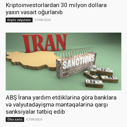
Kriptoinvestorlardan 30 milyon dollara
yaxın vəsait oğurlanıb
07/08/2026
Kripto valyutalar
ABŞ İrana yardım etdiklərinə görə banklara
və valyutadəyişmə məntəqələrinə qarşı
sanksiyalar tətbiq edib
07/08/2026
Ölkə xarici