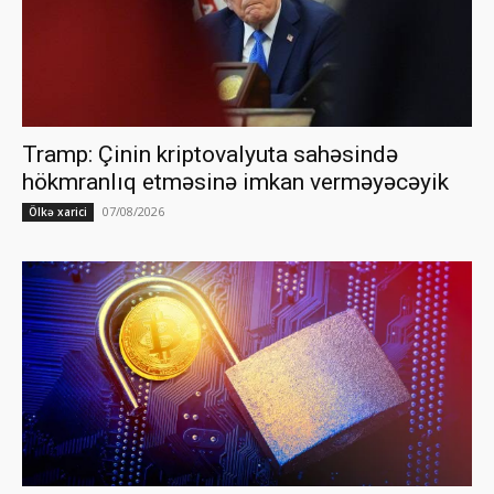
Tramp: Çinin kriptovalyuta sahəsində
hökmranlıq etməsinə imkan verməyəcəyik
07/08/2026
Ölkə xarici