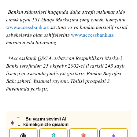
Bankın xidmətləri haqqında daha ətraflı məlumat əldə
etmək üçün 151 Əlaqə Mərkəzinə zəng etmək, həmçinin
www.accessbank.az
saytına və ya bankın müxtəlif sosial
şəbəkələrdə olan səhifələrinə
www.accessbank.az
müraciət edə bilərsiniz.
*AccessBank QSC Azərbaycan Respublikası Mərkəzi
Bankı tərəfindən 25 oktyabr 2002-ci il tarixli 245 saylı
lisenziya əsasında fəaliyyət göstərir. Bankın Baş ofisi
Bakı şəhəri, Yasamal rayonu, Tbilisi prospekti 3
ünvanında yerləşir.
✦
Bu yazını sevimli AI
✦
köməkçinizlə qısaldın
✦