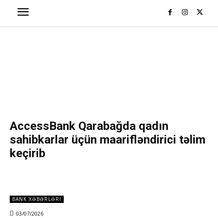
AccessBank Qarabağda qadın
sahibkarlar üçün maarifləndirici təlim
keçirib
BANK XƏBƏRLƏRI
03/07/2026