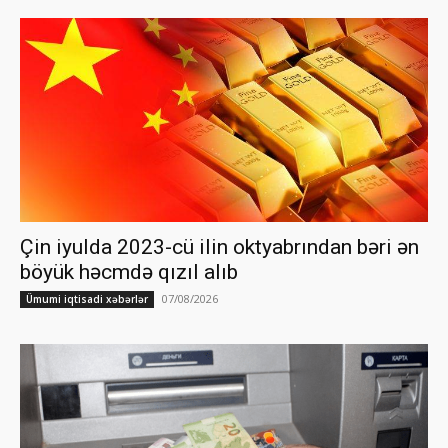
Çin iyulda 2023-cü ilin oktyabrından bəri ən
böyük həcmdə qızıl alıb
07/08/2026
Ümumi iqtisadi xəbərlər