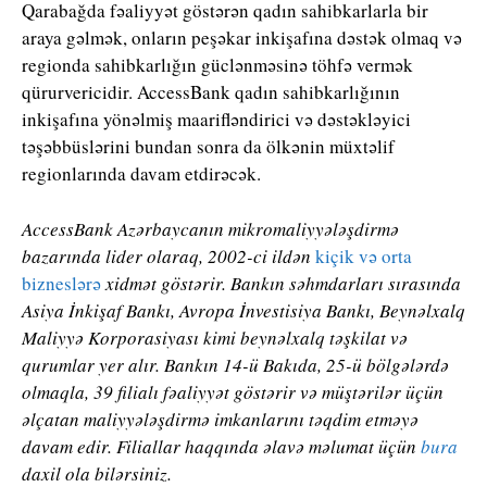
Qarabağda fəaliyyət göstərən qadın sahibkarlarla bir
araya gəlmək, onların peşəkar inkişafına dəstək olmaq və
regionda sahibkarlığın güclənməsinə töhfə vermək
qürurvericidir. AccessBank qadın sahibkarlığının
inkişafına yönəlmiş maarifləndirici və dəstəkləyici
təşəbbüslərini bundan sonra da ölkənin müxtəlif
regionlarında davam etdirəcək.
AccessBank Azərbaycanın mikromaliyyələşdirmə
bazarında lider olaraq, 2002-ci ildən
kiçik və orta
bizneslərə
xidmət göstərir. Bankın səhmdarları sırasında
Asiya İnkişaf Bankı, Avropa İnvestisiya Bankı, Beynəlxalq
Maliyyə Korporasiyası kimi beynəlxalq təşkilat və
qurumlar yer alır. Bankın 14-ü Bakıda, 25-ü bölgələrdə
olmaqla, 39 filialı fəaliyyət göstərir və müştərilər üçün
əlçatan maliyyələşdirmə imkanlarını təqdim etməyə
davam edir. Filiallar haqqında əlavə məlumat üçün
bura
daxil ola bilərsiniz.