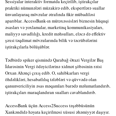
Sessiyalar interaktiv formatda keçirilib, iştirakçılar
praktiki nümunələri müzakirə edib, ekspertlərə suallar
ünvanlayaraq mövzular ətrafında fikir mübadiləsi
aparıblar. AccessBank-ın mütəxəssisləri biznesin hüquqi
əsasları və yoxlamalar, marketinq kommunikasiyaları,
maliyyə savadlılığı, kredit məhsulları, eləcə də effektiv
şəxsi təqdimat mövzularında bilik və təcrübələrini
iştirakçılarla bölüşüblər.
Tədbirdə spiker qismində Qarabağ Ərazi Vergilər Baş
İdarəsinin Vergi ödəyicilərinə xidmət şöbəsinin rəisi
Orxan Ahənçi çıxış edib. O, sahibkarları vergi
öhdəlikləri, hesabatlılıq tələbləri və qüvvədə olan
qanunvericiliyin əsas məqamları barədə məlumatlandırıb,
iştirakçıları maraqlandıran sualları cavablandırıb.
AccessBank üçün Access2Success təşəbbüsünün
Xankəndidə həyata keçirilməsi xüsusi əhəmiyyət daşıyır.