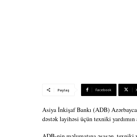
Facebook
Paylaş
Asiya İnkişaf Bankı (ADB) Azərbaycand
dəstək layihəsi üçün texniki yardımın 
ADB-nin məlumatına əsasən, texniki 