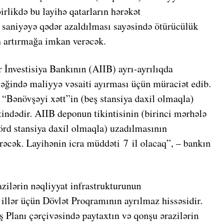
irlikdə bu layihə qatarların hərəkət
 saniyəyə qədər azaldılması sayəsində ötürücülük
in artırmağa imkan verəcək.
İnvestisiya Bankının (AIIB) ayrı-ayrılıqda
ğində maliyyə vəsaiti ayırması üçün müraciət edib.
Bənövşəyi xətt”in (beş stansiya daxil olmaqla)
ndədir. AIIB deponun tikintisinin (birinci mərhələ
dörd stansiya daxil olmaqla) uzadılmasının
rəcək. Layihənin icra müddəti 7 il olacaq”, – bankın
azilərin nəqliyyat infrastrukturunun
illər üçün Dövlət Proqramının ayrılmaz hissəsidir.
 Planı çərçivəsində paytaxtın və qonşu ərazilərin