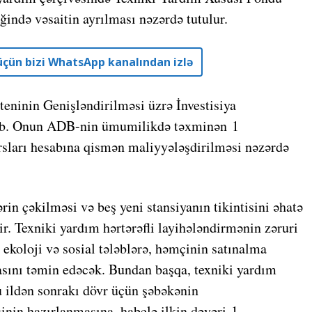
ində vəsaitin ayrılması nəzərdə tutulur.
r üçün bizi WhatsApp kanalından izlə
eninin Genişləndirilməsi üzrə İnvestisiya
lib. Onun ADB-nin ümumilikdə təxminən 1
sları hesabına qismən maliyyələşdirilməsi nəzərdə
n çəkilməsi və beş yeni stansiyanın tikintisini əhatə
r. Texniki yardım hərtərəfli layihələndirmənin zəruri
 ekoloji və sosial tələblərə, həmçinin satınalma
sını təmin edəcək. Bundan başqa, texniki yardım
u ildən sonrakı dövr üçün şəbəkənin
inin hazırlanmasına, habelə ilkin dəyəri 1