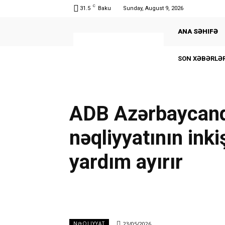
C
31.5
Baku
Sunday, August 9, 2026
ANA SƏHIFƏ
SON XƏBƏRLƏR
ADB Azərbaycanda
nəqliyyatının inki
yardım ayırır
23/05/2026
NƏQLIYYAT