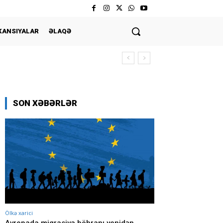
KANSIYALAR
ƏLAQƏ
SON XƏBƏRLƏR
Ölkə xarici