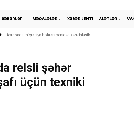
XƏBƏRLƏR
MƏQALƏLƏR
XƏBƏR LENTI
ALƏTLƏR
VA
:
Avropada miqrasiya böhranı yenidən kəskinləşib
 relsli şəhər
şafı üçün texniki