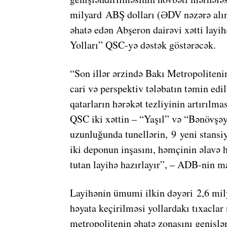
milyard ABŞ dolları (ƏDV nəzərə alın
əhatə edən Abşeron dairəvi xətti layi
Yolları” QSC-yə dəstək göstərəcək.
“Son illər ərzində Bakı Metropolitenin
cari və perspektiv tələbatın təmin ed
qatarların hərəkət tezliyinin artırılma
QSC iki xəttin – “Yaşıl” və “Bənövşə
uzunluğunda tunellərin, 9 yeni stansiy
iki deponun inşasını, həmçinin əlavə 
tutan layihə hazırlayır”, – ADB-nin ma
Layihənin ümumi ilkin dəyəri 2,6 mily
həyata keçirilməsi yollardakı tıxacla
metropolitenin əhatə zonasını genişl