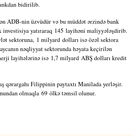
ankdan bidirilib.
ldən ADB-nin üzvüdür və bu müddət ərzində bank
investisiya yatıraraq 145 layihəni maliyyələşdirib.
ət sektoruna, 1 milyard dolları isə özəl sektora
aycanın nəqliyyat sektorunda həyata keçirilən
erji layihələrinə isə 1,7 milyard ABŞ dolları kredit
ş qərargahı Filippinin paytaxtı Manilada yerləşir.
nundan olmaqla 69 ölkə təmsil olunur.