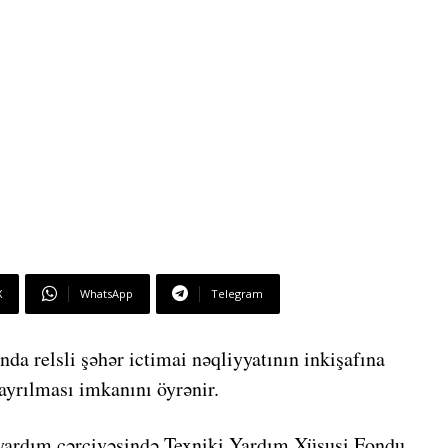
X
WhatsApp
Telegram
a relsli şəhər ictimai nəqliyyatının inkişafına
ayrılması imkanını öyrənir.
yardım çərçivəsində Texniki Yardım Xüsusi Fondu