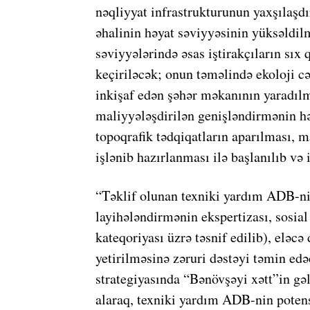
nəqliyyat infrastrukturunun yaxşılaşdı
əhalinin həyat səviyyəsinin yüksəldilm
səviyyələrində əsas iştirakçıların sıx 
keçiriləcək; onun təməlində ekoloji c
inkişaf edən şəhər məkanının yaradıl
maliyyələşdirilən genişləndirmənin hər
topoqrafik tədqiqatların aparılması, m
işlənib hazırlanması ilə başlanılıb və 
“Təklif olunan texniki yardım ADB-nin 
layihələndirmənin ekspertizası, sosial 
kateqoriyası üzrə təsnif edilib), eləcə
yetirilməsinə zəruri dəstəyi təmin ed
strategiyasında “Bənövşəyi xətt”in g
alaraq, texniki yardım ADB-nin potensi