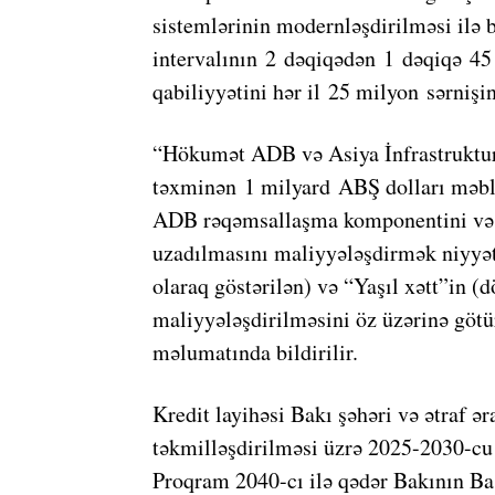
sistemlərinin modernləşdirilməsi ilə b
intervalının 2 dəqiqədən 1 dəqiqə 45
qabiliyyətini hər il 25 milyon sərniş
“Hökumət ADB və Asiya İnfrastruktur 
təxminən 1 milyard ABŞ dolları məblə
ADB rəqəmsallaşma komponentini və “
uzadılmasını maliyyələşdirmək niyyəti
olaraq göstərilən) və “Yaşıl xətt”in (
maliyyələşdirilməsini öz üzərinə götü
məlumatında bildirilir.
Kredit layihəsi Bakı şəhəri və ətraf ər
təkmilləşdirilməsi üzrə 2025-2030-cu 
Proqram 2040-cı ilə qədər Bakının Baş