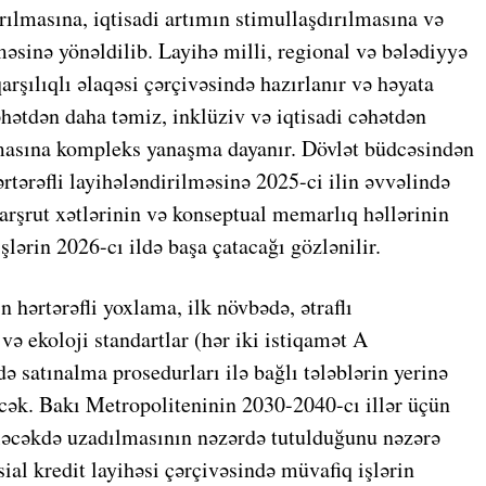
rılmasına, iqtisadi artımın stimullaşdırılmasına və
əsinə yönəldilib. Layihə milli, regional və bələdiyyə
qarşılıqlı əlaqəsi çərçivəsində hazırlanır və həyata
əhətdən daha təmiz, inklüziv və iqtisadi cəhətdən
masına kompleks yanaşma dayanır. Dövlət büdcəsindən
tərəfli layihələndirilməsinə 2025-ci ilin əvvəlində
arşrut xətlərinin və konseptual memarlıq həllərinin
işlərin 2026-cı ildə başa çatacağı gözlənilir.
hərtərəfli yoxlama, ilk növbədə, ətraflı
və ekoloji standartlar (hər iki istiqamət A
 də satınalma prosedurları ilə bağlı tələblərin yerinə
əcək. Bakı Metropoliteninin 2030-2040-cı illər üçün
ələcəkdə uzadılmasının nəzərdə tutulduğunu nəzərə
al kredit layihəsi çərçivəsində müvafiq işlərin