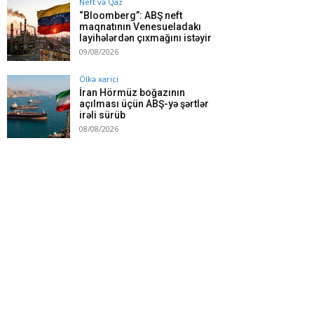
Neft və Qaz
“Bloomberg”: ABŞ neft
maqnatının Venesueladakı
layihələrdən çıxmağını istəyir
09/08/2026
Ölkə xarici
İran Hörmüz boğazının
açılması üçün ABŞ-yə şərtlər
irəli sürüb
08/08/2026