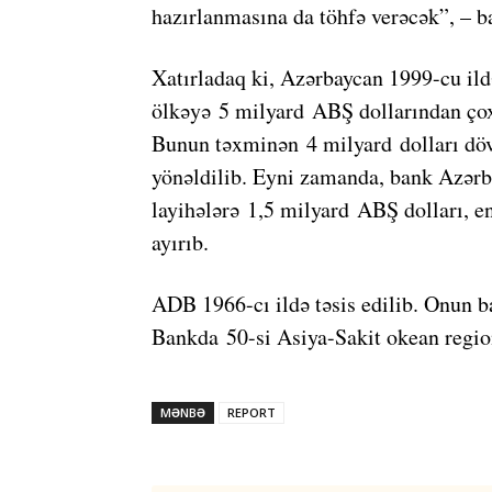
hazırlanmasına da töhfə verəcək”, – b
Xatırladaq ki, Azərbaycan 1999-cu i
ölkəyə 5 milyard ABŞ dollarından çox 
Bunun təxminən 4 milyard dolları dövl
yönəldilib. Eyni zamanda, bank Azərb
layihələrə 1,5 milyard ABŞ dolları, en
ayırıb.
ADB 1966-cı ildə təsis edilib. Onun ba
Bankda 50-si Asiya-Sakit okean regio
MƏNBƏ
REPORT