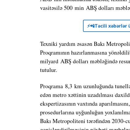
vasitəsilə 500 min ABŞ dolları məbləğ
⚡️📲Təcili xəbərlə
Texniki yardım əsasən Bakı Metropolit
Proqramının hazırlanmasına yönəldi
milyard ABŞ dolları məbləğində resur
tutulur.
Proqrama 8,3 km uzunluğunda tunelləri
edən metro xəttinin uzadılması daxildi
ekspertizasının vaxtında aparılmasını,
prosedurlarına uyğunluğun yoxlanılma
Bakı Metropoliteni tərəfindən 2030-c
genişləndirilməsinin növbəti mərhələs