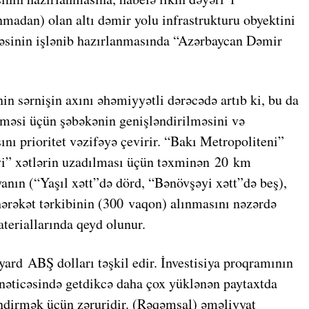
madan) olan altı dəmir yolu infrastrukturu obyektini
həsinin işlənib hazırlanmasında “Azərbaycan Dəmir
in sərnişin axını əhəmiyyətli dərəcədə artıb ki, bu da
ilməsi üçün şəbəkənin genişləndirilməsini və
sını prioritet vəzifəyə çevirir. “Bakı Metropoliteni”
yi” xətlərin uzadılması üçün təxminən 20 km
anın (“Yaşıl xətt”də dörd, “Bənövşəyi xətt”də beş),
hərəkət tərkibinin (300 vaqon) alınmasını nəzərdə
teriallarında qeyd olunur.
ard ABŞ dolları təşkil edir. İnvestisiya proqramının
r nəticəsində getdikcə daha çox yüklənən paytaxtda
əndirmək üçün zəruridir. (Rəqəmsal) əməliyyat