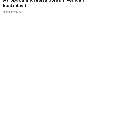
Avropada miqrasiya böhranı yenidən
kəskinləşib
09/08/2026