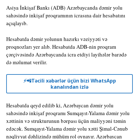
Asiya İnkişaf Bankı (ADB) Azərbaycanda dəmir yolu
sahəsində inkişaf proqramının icrasına dair hesabatını
açıqlayıb.
Hesabatda dəmir yolunun hazırkı vəziyyəti və
proqnozları yer alıb. Hesabatda ADB-nin proqram
çərçivəsində Azərbaycanda icra etdiyi layihələr barədə
də məlumat verilir.
⚡️📲Təcili xəbərlər üçün bizi WhatsApp
kanalından izlə
Hesabatda qeyd edilib ki, Azərbaycan dəmir yolu
sahəsində inkişaf proqramı Sumqayıt-Yalama dəmir yolu
xəttinin və strukturunun bərpası üçün maliyyəni təmin
edəcək. Sumqayıt-Yalama dəmir yolu xətti Şimal-Cənub
nəqliyyat dəhlizində mühüm rol oynayır. Azərbaycan