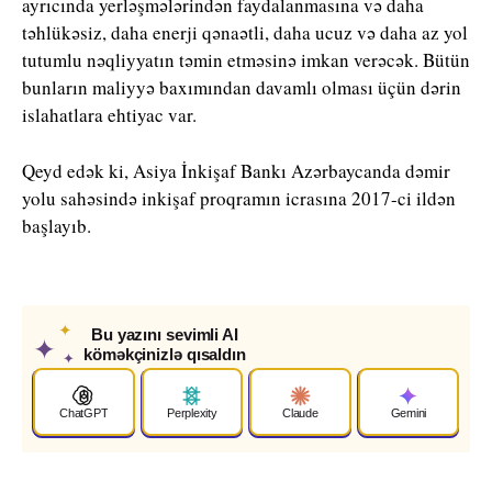
ayrıcında yerləşmələrindən faydalanmasına və daha
təhlükəsiz, daha enerji qənaətli, daha ucuz və daha az yol
tutumlu nəqliyyatın təmin etməsinə imkan verəcək. Bütün
bunların maliyyə baxımından davamlı olması üçün dərin
islahatlara ehtiyac var.
Qeyd edək ki, Asiya İnkişaf Bankı Azərbaycanda dəmir
yolu sahəsində inkişaf proqramın icrasına 2017-ci ildən
başlayıb.
✦
Bu yazını sevimli AI
✦
köməkçinizlə qısaldın
✦
ChatGPT
Perplexity
Claude
Gemini