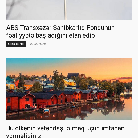
ABŞ Transxəzər Sahibkarlıq Fondunun
fəaliyyətə başladığını elan edib
08/08/2026
Ölkə xarici
Bu ölkənin vətəndaşı olmaq üçün imtahan
verməlisiniz