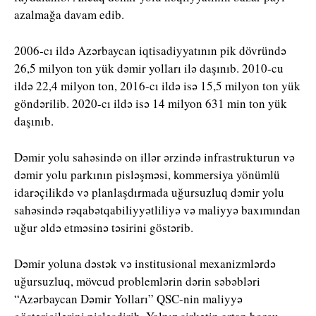
azalmağa davam edib.
2006-cı ildə Azərbaycan iqtisadiyyatının pik dövründə
26,5 milyon ton yük dəmir yolları ilə daşınıb. 2010-cu
ildə 22,4 milyon ton, 2016-cı ildə isə 15,5 milyon ton yük
göndərilib. 2020-cı ildə isə 14 milyon 631 min ton yük
daşınıb.
Dəmir yolu sahəsində on illər ərzində infrastrukturun və
dəmir yolu parkının pisləşməsi, kommersiya yönümlü
idarəçilikdə və planlaşdırmada uğursuzluq dəmir yolu
sahəsində rəqabətqabiliyyətliliyə və maliyyə baxımından
uğur əldə etməsinə təsirini göstərib.
Dəmir yoluna dəstək və institusional mexanizmlərdə
uğursuzluq, mövcud problemlərin dərin səbəbləri
“Azərbaycan Dəmir Yolları” QSC-nin maliyyə