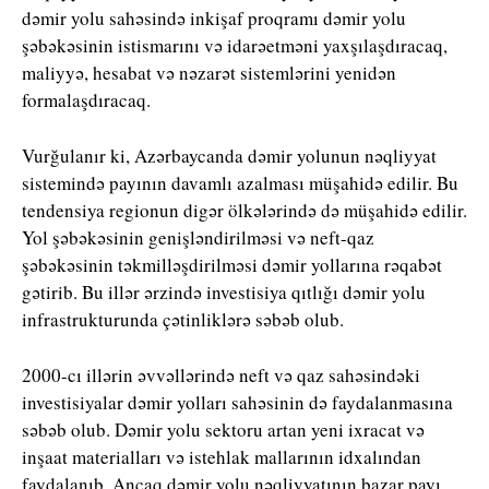
dəmir yolu sahəsində inkişaf proqramı dəmir yolu
şəbəkəsinin istismarını və idarəetməni yaxşılaşdıracaq,
maliyyə, hesabat və nəzarət sistemlərini yenidən
formalaşdıracaq.
Vurğulanır ki, Azərbaycanda dəmir yolunun nəqliyyat
sistemində payının davamlı azalması müşahidə edilir. Bu
tendensiya regionun digər ölkələrində də müşahidə edilir.
Yol şəbəkəsinin genişləndirilməsi və neft-qaz
şəbəkəsinin təkmilləşdirilməsi dəmir yollarına rəqabət
gətirib. Bu illər ərzində investisiya qıtlığı dəmir yolu
infrastrukturunda çətinliklərə səbəb olub.
2000-cı illərin əvvəllərində neft və qaz sahəsindəki
investisiyalar dəmir yolları sahəsinin də faydalanmasına
səbəb olub. Dəmir yolu sektoru artan yeni ixracat və
inşaat materialları və istehlak mallarının idxalından
faydalanıb. Ancaq dəmir yolu nəqliyyatının bazar payı