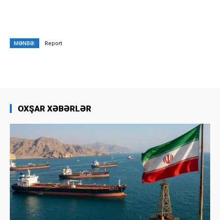
MƏNBƏ:
Report
OXŞAR XƏBƏRLƏR