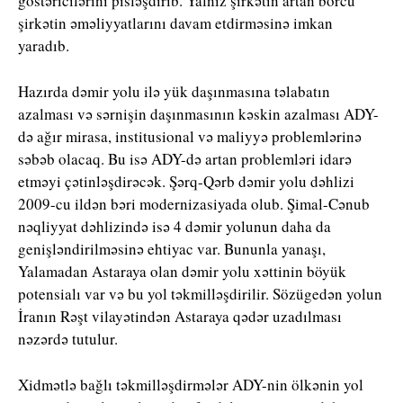
göstəricilərini pisləşdirib. Yalnız şirkətin artan borcu
şirkətin əməliyyatlarını davam etdirməsinə imkan
yaradıb.
Hazırda dəmir yolu ilə yük daşınmasına təlabatın
azalması və sərnişin daşınmasının kəskin azalması ADY-
də ağır mirasa, institusional və maliyyə problemlərinə
səbəb olacaq. Bu isə ADY-də artan problemləri idarə
etməyi çətinləşdirəcək. Şərq-Qərb dəmir yolu dəhlizi
2009-cu ildən bəri modernizasiyada olub. Şimal-Cənub
nəqliyyat dəhlizində isə 4 dəmir yolunun daha da
genişləndirilməsinə ehtiyac var. Bununla yanaşı,
Yalamadan Astaraya olan dəmir yolu xəttinin böyük
potensialı var və bu yol təkmilləşdirilir. Sözügedən yolun
İranın Rəşt vilayətindən Astaraya qədər uzadılması
nəzərdə tutulur.
Xidmətlə bağlı təkmilləşdirmələr ADY-nin ölkənin yol