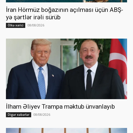
İran Hörmüz boğazının açılması üçün ABŞ-
yə şərtlər irəli sürüb
08/08/2026
Ölkə xarici
İlham Əliyev Trampa məktub ünvanlayıb
08/08/2026
Digər xəbərlər