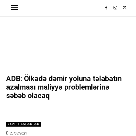
ADB: Ölkədə dəmir yoluna təlabatın
azalması maliyyə problemlərinə
səbəb olacaq
XARICI XƏBƏRLƏR
23/07/2021