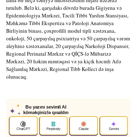
daha bir neçə səhiyyə müəssisəsinin inşası nəzərdə
tutulub. Belə ki, qarşıdakı dövrdə burada Gigiyena və
Epidemiologiya Mərkəzi, Təcili Tibbi Yardım Stansiyası,
Məhkəmə Tibbi Ekspertiza və Patoloji Anatomiya
Birliyinin binası, çoxprofilli modul tipli xəstəxana,
onkoloji, 50 çarpayılıq psixiatriya və 50 çarpayılıq vərəm
əleyhinə xəstəxanalar, 20 çarpayılıq Narkoloji Dispanser,
Regional Perinatal Mərkəz və QİÇS-lə Mübarizə
Mərkəzi, 20 həkim məntəqəsi və ya kiçik həcmli Ailə
Sağlamlıq Mərkəzi, Regional Tibb Kolleci də inşa
olunacaq.
✦
Bu yazını sevimli AI
✦
köməkçinizlə qısaldın
✦
ChatGPT
Perplexity
Claude
Gemini