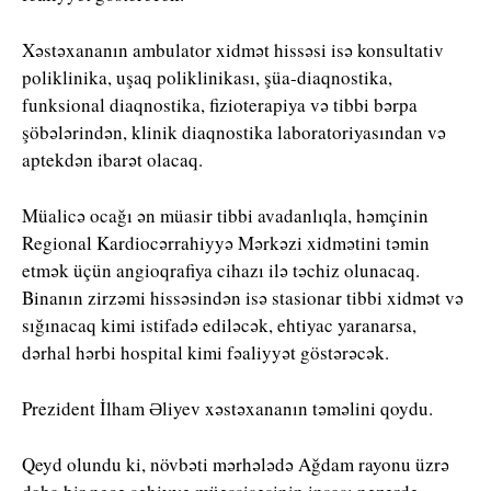
Xəstəxananın ambulator xidmət hissəsi isə konsultativ
poliklinika, uşaq poliklinikası, şüa-diaqnostika,
funksional diaqnostika, fizioterapiya və tibbi bərpa
şöbələrindən, klinik diaqnostika laboratoriyasından və
aptekdən ibarət olacaq.
Müalicə ocağı ən müasir tibbi avadanlıqla, həmçinin
Regional Kardiocərrahiyyə Mərkəzi xidmətini təmin
etmək üçün angioqrafiya cihazı ilə təchiz olunacaq.
Binanın zirzəmi hissəsindən isə stasionar tibbi xidmət və
sığınacaq kimi istifadə ediləcək, ehtiyac yaranarsa,
dərhal hərbi hospital kimi fəaliyyət göstərəcək.
Prezident İlham Əliyev xəstəxananın təməlini qoydu.
Qeyd olundu ki, növbəti mərhələdə Ağdam rayonu üzrə