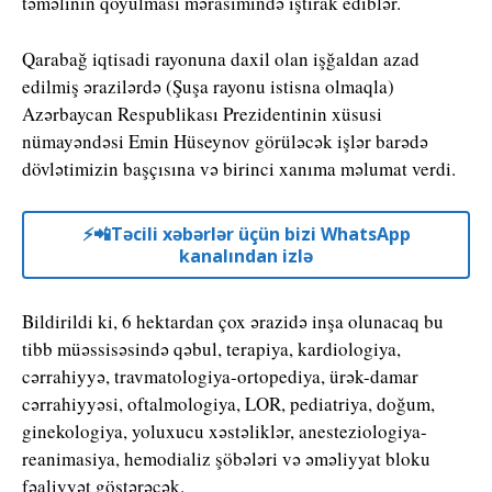
təməlinin qoyulması mərasimində iştirak ediblər.
Qarabağ iqtisadi rayonuna daxil olan işğaldan azad
edilmiş ərazilərdə (Şuşa rayonu istisna olmaqla)
Azərbaycan Respublikası Prezidentinin xüsusi
nümayəndəsi Emin Hüseynov görüləcək işlər barədə
dövlətimizin başçısına və birinci xanıma məlumat verdi.
⚡️📲Təcili xəbərlər üçün bizi WhatsApp
kanalından izlə
Bildirildi ki, 6 hektardan çox ərazidə inşa olunacaq bu
tibb müəssisəsində qəbul, terapiya, kardiologiya,
cərrahiyyə, travmatologiya-ortopediya, ürək-damar
cərrahiyyəsi, oftalmologiya, LOR, pediatriya, doğum,
ginekologiya, yoluxucu xəstəliklər, anesteziologiya-
reanimasiya, hemodializ şöbələri və əməliyyat bloku
fəaliyyət göstərəcək.