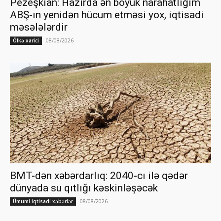
Pezeşkian: Hazırda ən böyük narahatlığım
ABŞ-ın yenidən hücum etməsi yox, iqtisadi
məsələlərdir
08/08/2026
Ölkə xarici
BMT-dən xəbərdarlıq: 2040-cı ilə qədər
dünyada su qıtlığı kəskinləşəcək
08/08/2026
Ümumi iqtisadi xəbərlər