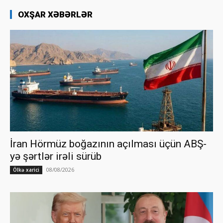
OXŞAR XƏBƏRLƏR
İran Hörmüz boğazının açılması üçün ABŞ-
yə şərtlər irəli sürüb
08/08/2026
Ölkə xarici