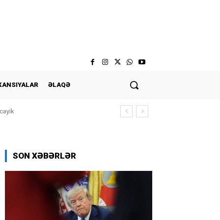
KANSIYALAR
ƏLAQƏ
cəyik
SON XƏBƏRLƏR