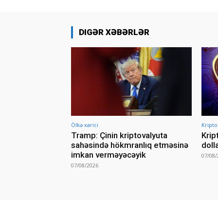
DIGƏR XƏBƏRLƏR
Ölkə xarici
Kripto
Tramp: Çinin kriptovalyuta
Krip
sahəsində hökmranlıq etməsinə
doll
imkan verməyəcəyik
07/08/
07/08/2026