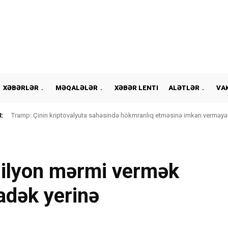
XƏBƏRLƏR
MƏQALƏLƏR
XƏBƏR LENTI
ALƏTLƏR
VA
:
Tramp: Çinin kriptovalyuta sahəsində hökmranlıq etməsinə imkan verməyə
milyon mərmi vermək
nadək yerinə