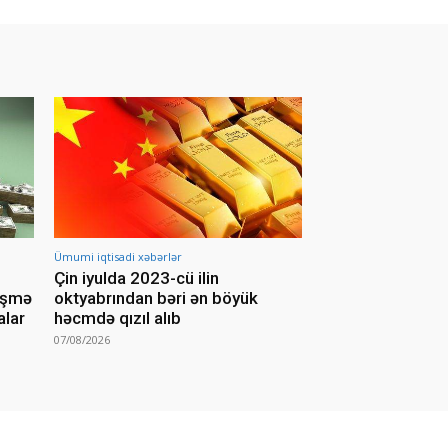
Ümumi iqtisadi xəbərlər
Çin iyulda 2023-cü ilin
yişmə
oktyabrından bəri ən böyük
alar
həcmdə qızıl alıb
07/08/2026