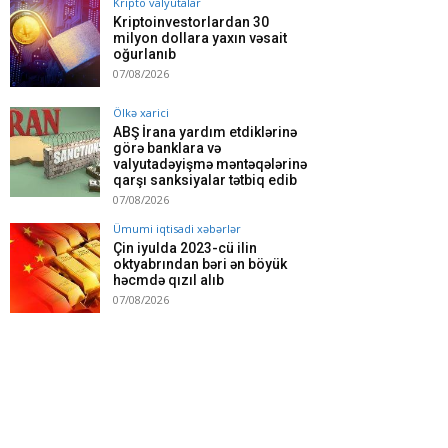
Kripto valyutalar
Kriptoinvestorlardan 30
milyon dollara yaxın vəsait
oğurlanıb
07/08/2026
Ölkə xarici
ABŞ İrana yardım etdiklərinə
görə banklara və
valyutadəyişmə məntəqələrinə
qarşı sanksiyalar tətbiq edib
07/08/2026
Ümumi iqtisadi xəbərlər
Çin iyulda 2023-cü ilin
oktyabrından bəri ən böyük
həcmdə qızıl alıb
07/08/2026