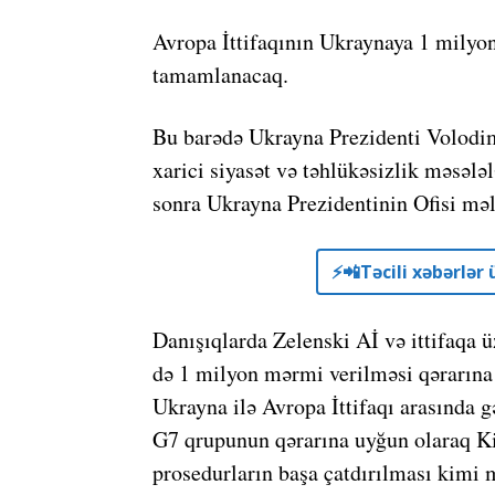
Avropa İttifaqının Ukraynaya 1 milyo
tamamlanacaq.
Bu barədə Ukrayna Prezidenti Volodimi
xarici siyasət və təhlükəsizlik məsəl
sonra Ukrayna Prezidentinin Ofisi mə
⚡️📲Təcili xəbərlə
Danışıqlarda Zelenski Aİ və ittifaqa 
də 1 milyon mərmi verilməsi qərarına g
Ukrayna ilə Avropa İttifaqı arasında gə
G7 qrupunun qərarına uyğun olaraq Ki
prosedurların başa çatdırılması kimi 