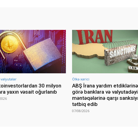
 valyutalar
Ölkə xarici
toinvestorlardan 30 milyon
ABŞ İrana yardım etdiklərinə
ara yaxın vəsait oğurlanıb
görə banklara və valyutadə
məntəqələrinə qarşı sanksiy
2026
tətbiq edib
07/08/2026