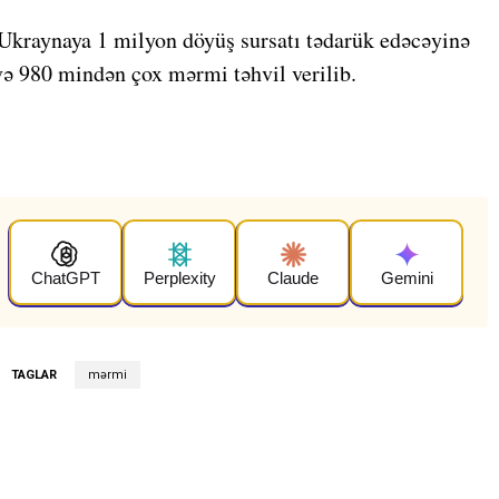
 Ukraynaya 1 milyon döyüş sursatı tədarük edəcəyinə
ə 980 mindən çox mərmi təhvil verilib.
ChatGPT
Perplexity
Claude
Gemini
TAGLAR
mərmi