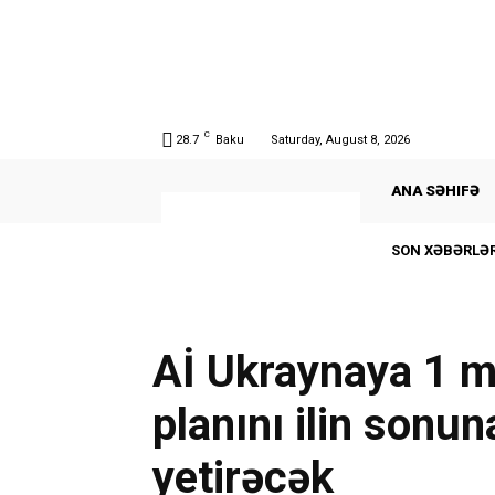
C
28.7
Baku
Saturday, August 8, 2026
ANA SƏHIFƏ
SON XƏBƏRLƏR
Aİ Ukraynaya 1 
planını ilin sonu
yetirəcək