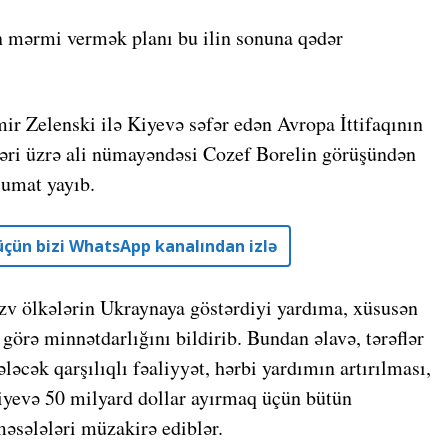
n mərmi vermək planı bu ilin sonuna qədər
r Zelenski ilə Kiyevə səfər edən Avropa İttifaqının
ələri üzrə ali nümayəndəsi Cozef Borelin görüşündən
lumat yayıb.
r üçün bizi WhatsApp kanalından izlə
üzv ölkələrin Ukraynaya göstərdiyi yardıma, xüsusən
örə minnətdarlığını bildirib. Bundan əlavə, tərəflər
ləcək qarşılıqlı fəaliyyət, hərbi yardımın artırılması,
yevə 50 milyard dollar ayırmaq üçün bütün
məsələləri müzakirə ediblər.