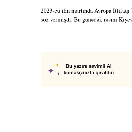
2023-cü ilin martında Avropa İttifaqı
söz vermişdi. Bu günədək rəsmi Kiyev
✦
Bu yazını sevimli AI
✦
köməkçinizlə qısaldın
✦