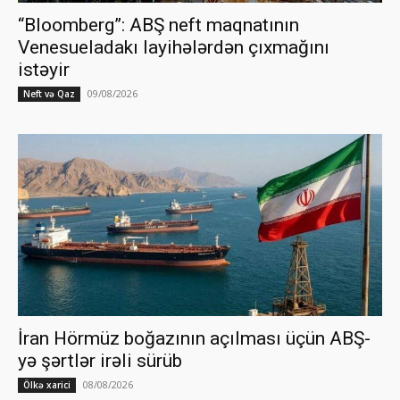
“Bloomberg”: ABŞ neft maqnatının
Venesueladakı layihələrdən çıxmağını
istəyir
09/08/2026
Neft və Qaz
İran Hörmüz boğazının açılması üçün ABŞ-
yə şərtlər irəli sürüb
08/08/2026
Ölkə xarici