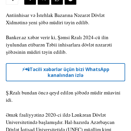
Antiinhisar və İstehlak Bazarına Nəzarət Dövlət
Xidmətinə yeni şöbə müdiri təyin edilib.
Banker.az xəbər verir ki, Şəmsi Rzalı 2024-cü ilin
iyulundan etibarən Təbii inhisarlara dövlət nəzarəti
şöbəsinin müdiri təyin edilib.
⚡️📲Təcili xəbərlər üçün bizi WhatsApp
kanalından izlə
Ş.Rzalı bundan öncə qeyd edilən şöbədə müdir müavini
idi.
Əmək fəaliyyətinə 2020-ci ildə Lənkəran Dövlət
Universitetində başlamışdır. Hal-hazırda Azərbaycan
Dövlət İqtisad Universitetidə (UNEC) müəllim kimi