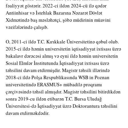
fəaliyyət göstərir. 2022-ci ildən 2024-cü ilə qədər
Antiinhisar və İstehlak Bazarına Nəzarət Dövlət
Xidmətində baş məsləhətçi, şöbə müdirinin müavini
vəzifələrində çalışıb.
O, 2011-ci ildə T.C. Kırıkkale Üniversitetinə qəbul olub.
2015-ci ildə həmin universitetin iqtisadiyyat ixtisası üzrə
bakalavr dərəcəsi almış və eyni ildə həmin universitetin
Sosial Elmlər İnstitutunda İqtisadiyyat ixtisası üzrə
təhsilini davam etdirmişdir. Magistr təhsili illərində
2018-ci ildə Polşa Respublikasında WSB in Poznan
universitetində ERASMUS+ mübadilə proqramı
çərçivəsində təhsil almışdır. Magistr təhsilini bitirdikdən
sonra 2019-cu ildən etibarən T.C. Bursa Uludağ
Üniversitesi-də İqtisadiyyat üzrə Doktorantura təhsilini
davam etdirməkdədir.