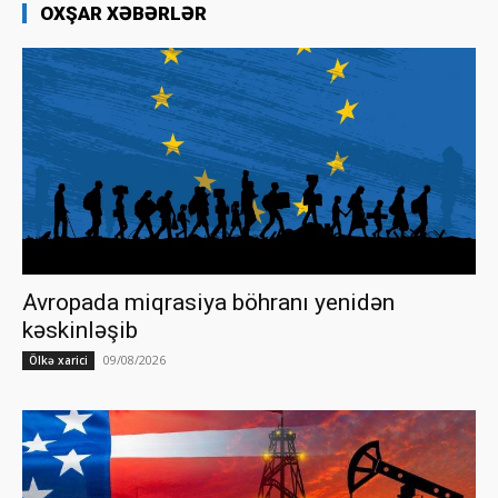
OXŞAR XƏBƏRLƏR
Avropada miqrasiya böhranı yenidən
kəskinləşib
09/08/2026
Ölkə xarici