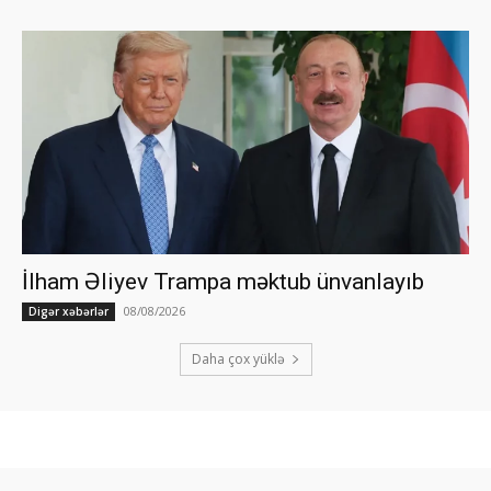
İlham Əliyev Trampa məktub ünvanlayıb
08/08/2026
Digər xəbərlər
Daha çox yüklə