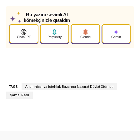
✦
Bu yazını sevimli AI
✦
köməkçinizlə qısaldın
✦
ChatGPT
Perplexity
Claude
Gemini
TAGS
Antiinhisar və İstehlak Bazarına Nəzarət Dövlət Xidməti
Şəmsi Rzalı