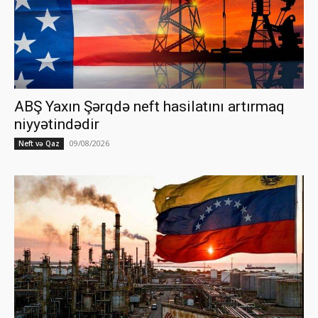
ABŞ Yaxın Şərqdə neft hasilatını artırmaq
niyyətindədir
09/08/2026
Neft və Qaz