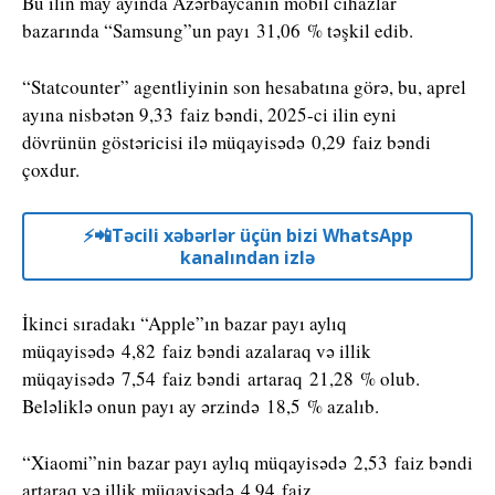
Bu ilin may ayında Azərbaycanın mobil cihazlar
bazarında “Samsung”un payı 31,06 % təşkil edib.
“Statcounter” agentliyinin son hesabatına görə, bu, aprel
ayına nisbətən 9,33 faiz bəndi, 2025-ci ilin eyni
dövrünün göstəricisi ilə müqayisədə 0,29 faiz bəndi
çoxdur.
⚡️📲Təcili xəbərlər üçün bizi WhatsApp
kanalından izlə
İkinci sıradakı “Apple”ın bazar payı aylıq
müqayisədə 4,82 faiz bəndi azalaraq və illik
müqayisədə 7,54 faiz bəndi artaraq 21,28 % olub.
Beləliklə onun payı ay ərzində 18,5 % azalıb.
“Xiaomi”nin bazar payı aylıq müqayisədə 2,53 faiz bəndi
artaraq və illik müqayisədə 4,94 faiz