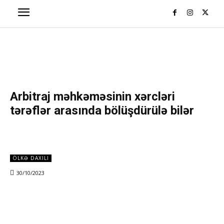
Arbitraj məhkəməsinin xərcləri
tərəflər arasında bölüşdürülə bilər
ÖLKƏ DAXILI
30/10/2023