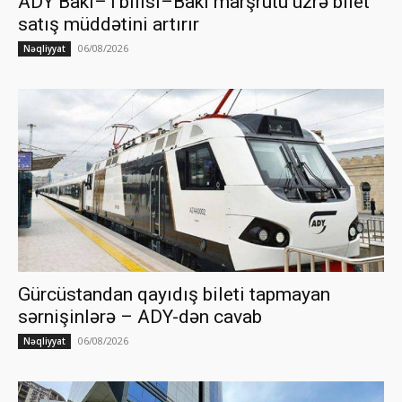
ADY Bakı–Tbilisi–Bakı marşrutu üzrə bilet
satış müddətini artırır
06/08/2026
Nəqliyyat
Gürcüstandan qayıdış bileti tapmayan
sərnişinlərə – ADY-dən cavab
06/08/2026
Nəqliyyat