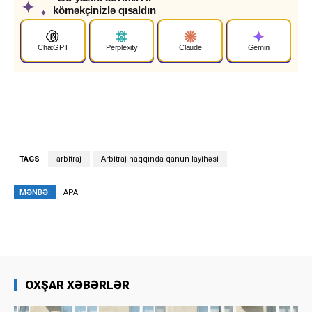
✦
köməkçinizlə qısaldın
✦
ChatGPT
Perplexity
Claude
Gemini
TAGS
arbitraj
Arbitraj haqqında qanun layihəsi
MƏNBƏ:
APA
OXŞAR XƏBƏRLƏR