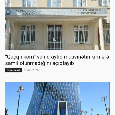
“Qaçqınkom” vahid aylıq müavinətin kimlərə
şamil olunmadığını açıqlayıb
06/08/2026
Ölkə daxili