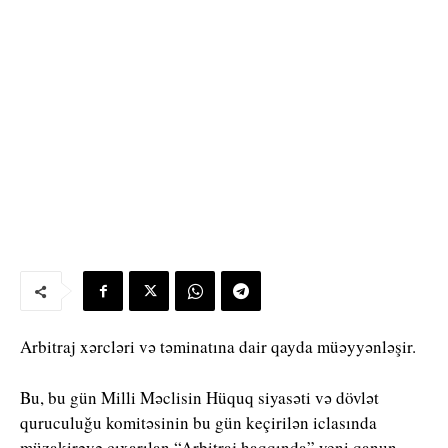
Arbitraj xərcləri və təminatına dair qayda müəyyənləşir.
Bu, bu gün Milli Məclisin Hüquq siyasəti və dövlət
quruculuğu komitəsinin bu gün keçirilən iclasında
müzakirəyə çıxarılan “Arbitraj haqqında” yeni qanun