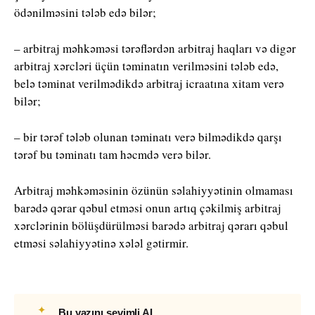
ödənilməsini tələb edə bilər;
– arbitraj məhkəməsi tərəflərdən arbitraj haqları və digər
arbitraj xərcləri üçün təminatın verilməsini tələb edə,
belə təminat verilmədikdə arbitraj icraatına xitam verə
bilər;
– bir tərəf tələb olunan təminatı verə bilmədikdə qarşı
tərəf bu təminatı tam həcmdə verə bilər.
Arbitraj məhkəməsinin özünün səlahiyyətinin olmaması
barədə qərar qəbul etməsi onun artıq çəkilmiş arbitraj
xərclərinin bölüşdürülməsi barədə arbitraj qərarı qəbul
etməsi səlahiyyətinə xələl gətirmir.
✦
Bu yazını sevimli AI