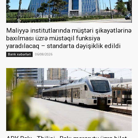
Maliyyə institutlarında müştəri şikayətlərinə
baxılması üzrə müstəqil funksiya
yaradılacaq – standarta dəyişiklik edildi
06/08/2026
Bank xəbərləri