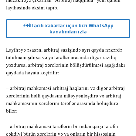
layihəsində əksini tapıb.
⚡️📲Təcili xəbərlər üçün bizi WhatsApp
kanalından izlə
Layihəyə əsasən, arbitraj sazişində ayrı qayda nəzərdə
tutulmamışdırsa və ya tərəflər arasında digər razılıq
yoxdursa, arbitraj xərclərinin bölüşdürülməsi aşağıdakı
qaydada həyata keçirilir:
– arbitraj məhkəməsi arbitraj haqlarını və digər arbitraj
xərclərinin həlli qaydasını müəyyənləşdirə və arbitraj
məhkəməsinin xərclərini tərəflər arasında bölüşdürə
bilər;
– arbitraj məhkəməsi tərəflərin birindən qarşı tərəfin
çəkdiyi bütün xərclərin və ya onların bir hissəsinin