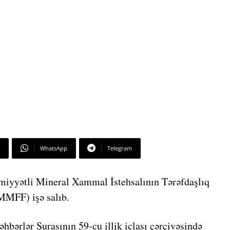
WhatsApp
Telegram
miyyətli Mineral Xammal İstehsalının Tərəfdaşlıq
MMFF) işə salıb.
bərlər Şurasının 59-cu illik iclası çərçivəsində