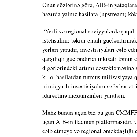
Onun sözlərinə görə, AİB-in yataqlara
hazırda yalnız hasilata (upstream) kök
“Yerli və regional səviyyələrdə şaqul
istehsalını; təkrar emalı gücləndirmə
yerləri yaradır, investisiyaları cəlb ed
qarşılıqlı gücləndirici inkişafı təmin 
digərlərindəki artımı dəstəkləməsinə 
ki, o, hasilatdan tutmuş utilizasiyaya 
irimiqyaslı investisiyaları səfərbər ets
idarəetmə mexanizmləri yaratsın.
Məhz bunun üçün biz bu gün CMMFF-ni
üçün AİB-in flaqman platformasıdır. O,
cəlb etməyə və regional əməkdaşlığı 