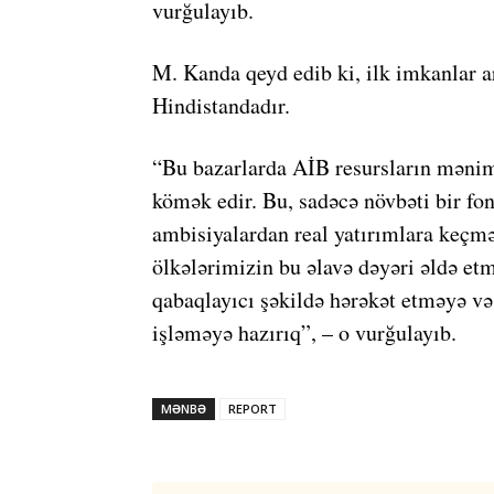
vurğulayıb.
M. Kanda qeyd edib ki, ilk imkanlar 
Hindistandadır.
“Bu bazarlarda AİB resursların mənim
kömək edir. Bu, sadəcə növbəti bir fon
ambisiyalardan real yatırımlara keçm
ölkələrimizin bu əlavə dəyəri əldə et
qabaqlayıcı şəkildə hərəkət etməyə və 
işləməyə hazırıq”, – o vurğulayıb.
MƏNBƏ
REPORT