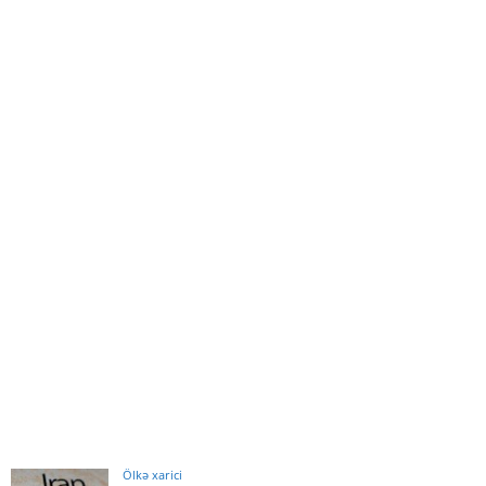
Ölkə xarici