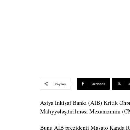
Facebook
X
Paylaş
Asiya İnkişaf Bankı (AİB) Kritik Əhə
Maliyyələşdirilməsi Mexanizmini (C
Bunu AİB prezidenti Masato Kanda Rəh