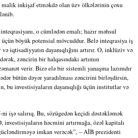
 malik inkişaf etməkdə olan üzv ölkələrinin çoxu
lənib.
i inteqrasiyanı, o cümlədən emalı; hazır məhsul
k üçün böyük potensial mövcuddur. Belə inteqrasiya iş
ir və iqtisadiyyatın dayanıqlığını artırır. O, inklüziv və
edərək, zəncirin bir halqasındakı artımın
zəmanət verir. Bizə elə bir sistemli yanaşma lazımdır
qədər bütün dəyər yaradılması zəncirini birləşdirsin,
in, bu investisiyaların dayanıqlığı üçün institutlar və
 işə salırıq. Bu, sözügedən keçidi dəstəkləmək
 investisiyaların həcmini artırmağa, özəl kapitalı
gücləndirməyə imkan verəcək”, – AİB prezidenti