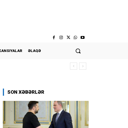
KANSIYALAR
ƏLAQƏ
SON XƏBƏRLƏR