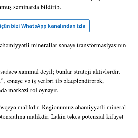
muş seminarda bildirib.
r üçün bizi WhatsApp kanalından izlə
k əhəmiyyətli minerallar sənaye transformasiyasının
 sadəcə xammal deyil; bunlar strateji aktivlərdir.
”, sənaye və iş yerləri ilə əlaqələndirərək,
də mərkəzi rol oynayır.
mövqeyə malikdir. Regionumuz əhəmiyyətli mineral
otensialına malikdir. Lakin təkcə potensial kifayət