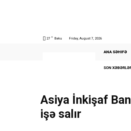
C
27
Baku
Friday, August 7, 2026
ANA SƏHIFƏ
SON XƏBƏRLƏR
Asiya İnkişaf Ba
işə salır