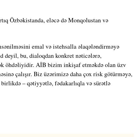
artıq Özbəkistanda, eləcə də Monqolustan və
sənilməsini emal və istehsalla əlaqələndirməyə
d deyil, bu, dialoqdan konkret nəticələrə,
ək öhdəliyidir. AİB bizim inkişaf etməkdə olan üzv
məsinə çalışır. Biz üzərimizə daha çox risk götürməyə,
birlikdə – qətiyyətlə, fədakarlıqla və sürətlə