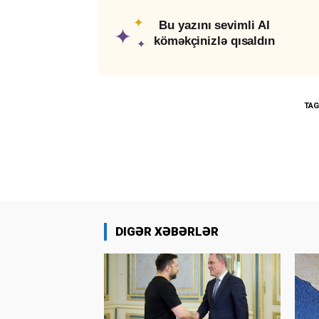
✦
Bu yazını sevimli AI
✦
köməkçinizlə qısaldın
✦
TAG
DIGƏR XƏBƏRLƏR