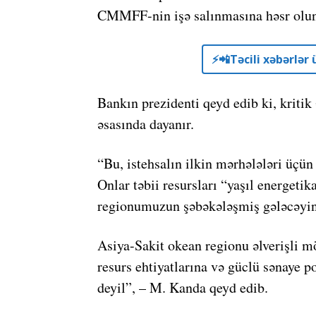
CMMFF-nin işə salınmasına həsr olun
⚡️📲Təcili xəbərlə
Bankın prezidenti qeyd edib ki, kriti
əsasında dayanır.
“Bu, istehsalın ilkin mərhələləri üçün
Onlar təbii resursları “yaşıl energetika
regionumuzun şəbəkələşmiş gələcəyin
Asiya-Sakit okean regionu əlverişli 
resurs ehtiyatlarına və güclü sənaye p
deyil”, – M. Kanda qeyd edib.