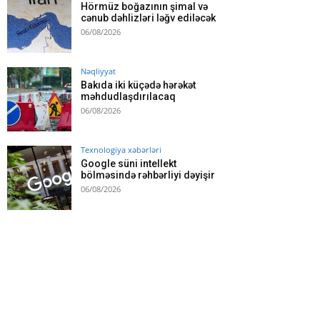
Hörmüz boğazının şimal və
cənub dəhlizləri ləğv ediləcək
06/08/2026
Nəqliyyat
Bakıda iki küçədə hərəkət
məhdudlaşdırılacaq
06/08/2026
Texnologiya xəbərləri
Google süni intellekt
bölməsində rəhbərliyi dəyişir
06/08/2026