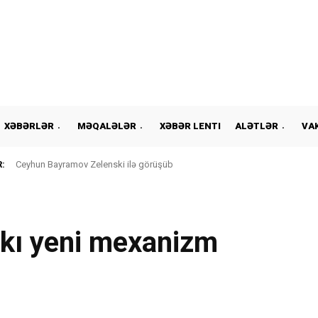
XƏBƏRLƏR
MƏQALƏLƏR
XƏBƏR LENTI
ALƏTLƏR
VA
:
Ceyhun Bayramov Zelenski ilə görüşüb
nkı yeni mexanizm