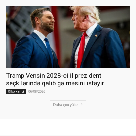
Tramp Vensin 2028-ci il prezident
seçkilərində qalib gəlməsini istəyir
06/08/2026
Ölkə xarici
Daha çox yüklə