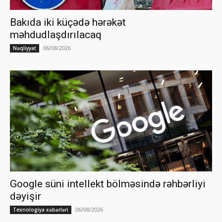
Bakıda iki küçədə hərəkət
məhdudlaşdırılacaq
06/08/2026
Nəqliyyat
Google süni intellekt bölməsində rəhbərliyi
dəyişir
06/08/2026
Texnologiya xəbərləri