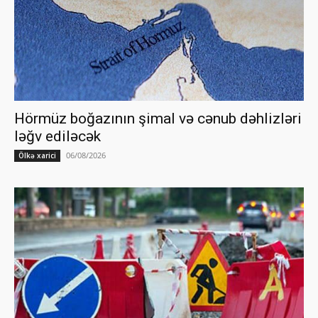
Hörmüz boğazının şimal və cənub dəhlizləri
ləğv ediləcək
06/08/2026
Ölkə xarici