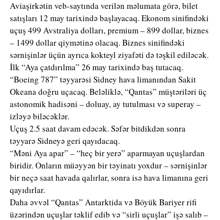
Aviaşirkətin veb-saytında verilən məlumata görə, bilet
satışları 12 may tarixində başlayacaq. Ekonom sinifindəki
uçuş 499 Avstraliya dolları, premium – 899 dollar, biznes
– 1499 dollar qiymətinə olacaq. Biznes sinifindəki
sərnişinlər üçün ayrıca kokteyl ziyafəti də təşkil ediləcək.
İlk “Aya çatdırılma” 26 may tarixində baş tutacaq.
“Boeing 787” təyyarəsi Sidney hava limanından Sakit
Okeana doğru uçacaq. Beləliklə, “Qantas” müştəriləri üç
astonomik hadisəni – doluay, ay tutulması və superay –
izləyə biləcəklər.
Uçuş 2.5 saat davam edəcək. Səfər bitdikdən sonra
təyyarə Sidneyə geri qayıdacaq.
“Məni Aya apar” – “heç bir yerə” aparmayan uçuşlardan
biridir. Onların müəyyən bir təyinatı yoxdur – sərnişinlər
bir neçə saat havada qalırlar, sonra isə hava limanına geri
qayıdırlar.
Daha əvvəl “Qantas” Antarktida və Böyük Bariyer rifi
üzərindən uçuşlar təklif edib və “sirli uçuşlar” işə salıb –