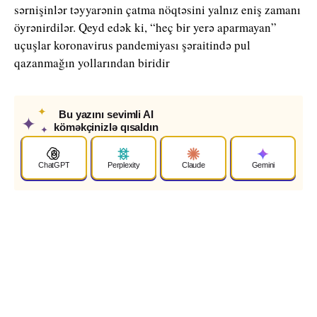
sərnişinlər təyyarənin çatma nöqtəsini yalnız eniş zamanı
öyrənirdilər. Qeyd edək ki, “heç bir yerə aparmayan”
uçuşlar koronavirus pandemiyası şəraitində pul
qazanmağın yollarından biridir
✦
Bu yazını sevimli AI
✦
köməkçinizlə qısaldın
✦
ChatGPT
Perplexity
Claude
Gemini