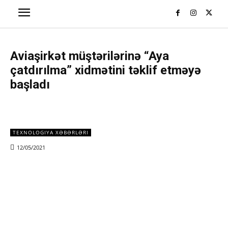
Aviaşirkət müştərilərinə “Aya
çatdırılma” xidmətini təklif etməyə
başladı
TEXNOLOGIYA XƏBƏRLƏRI
12/05/2021