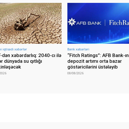
iqtisadi xəbərlər
Bank xəbərləri
dən xəbərdarlıq: 2040-cı ilə
“Fitch Ratings”: AFB Bank-ın
r dünyada su qıtlığı
depozit artımı orta bazar
inləşəcək
göstəricilərini üstələyib
2026
08/08/2026