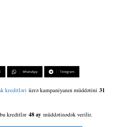
X
WhatsApp
Telegram
31
ak kreditləri
üzrə kampaniyanın müddətini
48 ay
bu kreditlər
müddətinədək verilir.