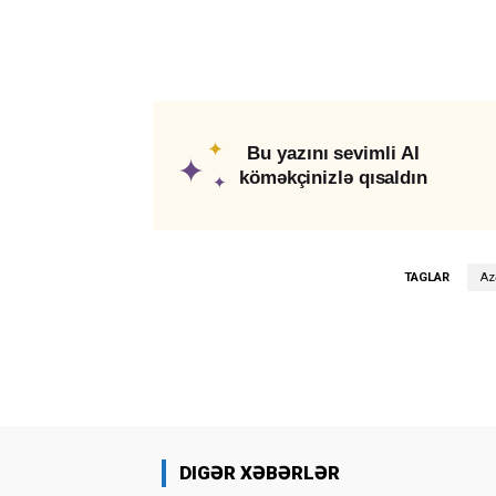
✦
Bu yazını sevimli AI
✦
köməkçinizlə qısaldın
✦
TAGLAR
Az
DIGƏR XƏBƏRLƏR