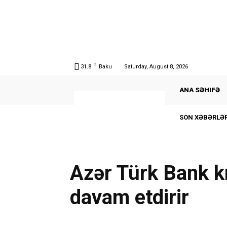
C
31.8
Baku
Saturday, August 8, 2026
ANA SƏHIFƏ
SON XƏBƏRLƏR
Azər Türk Bank k
davam etdirir