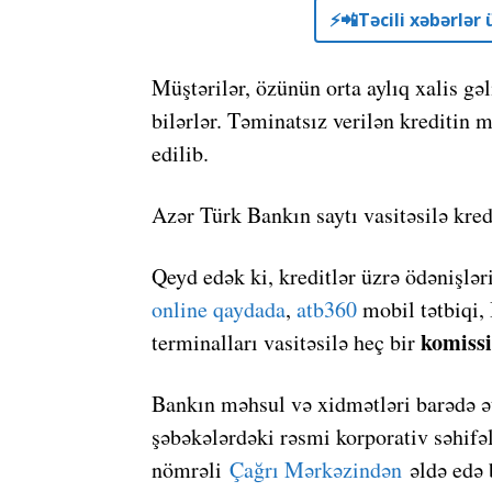
⚡️📲Təcili xəbərlə
Müştərilər, özünün orta aylıq xalis gəl
bilərlər. Təminatsız verilən krediti
edilib.
Azər Türk Bankın saytı vasitəsilə kre
Qeyd edək ki, kreditlər üzrə ödənişlə
online qaydada
,
atb360
mobil tətbiqi,
komissi
terminalları vasitəsilə heç bir
Bankın məhsul və xidmətləri barədə ə
şəbəkələrdəki rəsmi korporativ səhi
nömrəli
Çağrı Mərkəzindən
əldə edə b