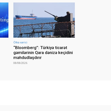
Ölkə xarici
“Bloomberg”: Türkiyə ticarət
gəmilərinin Qara dənizə keçidini
məhdudlaşdırır
08/08/2026