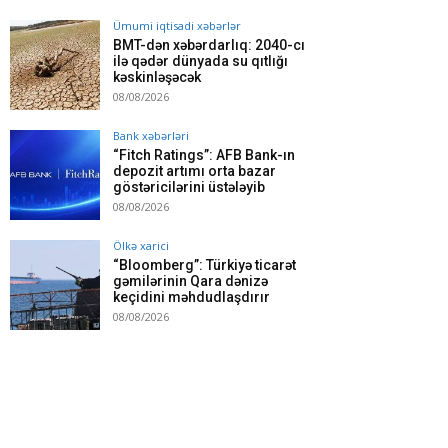
Ümumi iqtisadi xəbərlər
BMT-dən xəbərdarlıq: 2040-cı
ilə qədər dünyada su qıtlığı
kəskinləşəcək
08/08/2026
Bank xəbərləri
“Fitch Ratings”: AFB Bank-ın
depozit artımı orta bazar
göstəricilərini üstələyib
08/08/2026
Ölkə xarici
“Bloomberg”: Türkiyə ticarət
gəmilərinin Qara dənizə
keçidini məhdudlaşdırır
08/08/2026