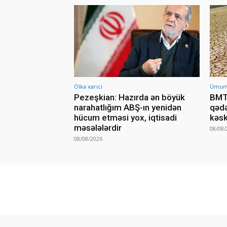
Ölkə xarici
Ümumi 
Pezeşkian: Hazırda ən böyük
BMT-
narahatlığım ABŞ-ın yenidən
qədə
hücum etməsi yox, iqtisadi
kəsk
məsələlərdir
08/08/
08/08/2026