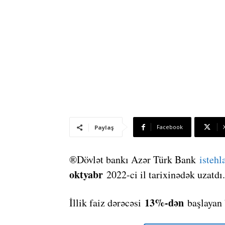
Facebook
Paylaş
®Dövlət bankı Azər Türk Bank
istehl
oktyabr
2022-ci il tarixinədək uzatdı.
13%-dən
İllik faiz dərəcəsi
başlayan 