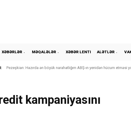
XƏBƏRLƏR
MƏQALƏLƏR
XƏBƏR LENTI
ALƏTLƏR
VA
:
Pezeşkian: Hazırda ən böyük narahatlığım ABŞ-ın yenidən hücum etməsi yox
redit kampaniyasını