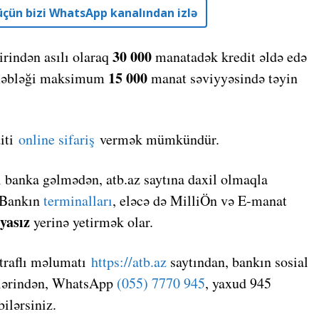
r üçün bizi WhatsApp kanalından izlə
30 000
irindən asılı olaraq
manatadək kredit əldə edə
15 000
n məbləği maksimum
manat səviyyəsində təyin
diti
online sifariş
vermək mümkündür.
ri banka gəlmədən, atb.az saytına daxil olmaqla
 Bankın
terminalları
, eləcə də MilliÖn və E-manat
yasız
yerinə yetirmək olar.
traflı məlumatı
https://atb.az
saytından, bankın sosial
fələrindən, WhatsApp
(055) 7770 945
, yaxud 945
ilərsiniz.