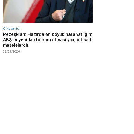
Ölkə xarici
Pezeşkian: Hazırda ən böyük narahatlığım
ABŞ-ın yenidən hücum etməsi yox, iqtisadi
məsələlərdir
08/08/2026