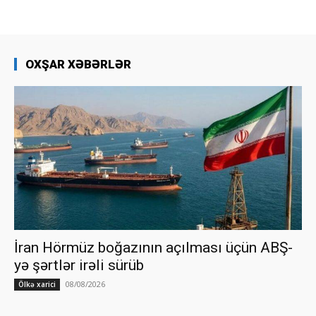
OXŞAR XƏBƏRLƏR
İran Hörmüz boğazının açılması üçün ABŞ-
yə şərtlər irəli sürüb
08/08/2026
Ölkə xarici