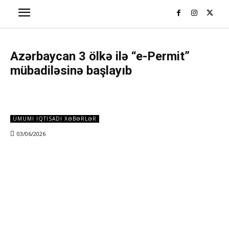
Azərbaycan 3 ölkə ilə “e-Permit”
mübadiləsinə başlayıb
ÜMUMI IQTISADI XƏBƏRLƏR
03/06/2026