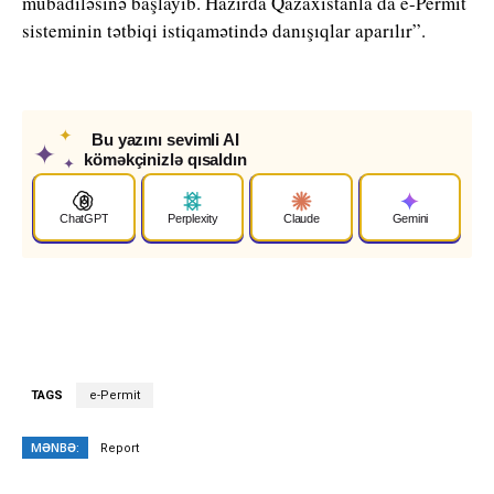
mübadiləsinə başlayıb. Hazırda Qazaxıstanla da e-Permit
sisteminin tətbiqi istiqamətində danışıqlar aparılır”.
✦
Bu yazını sevimli AI
✦
köməkçinizlə qısaldın
✦
ChatGPT
Perplexity
Claude
Gemini
TAGS
e-Permit
MƏNBƏ:
Report