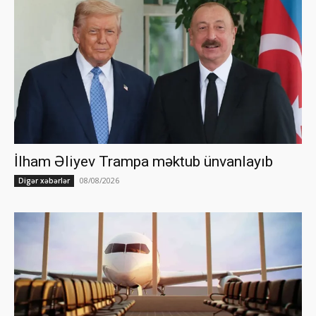
İlham Əliyev Trampa məktub ünvanlayıb
08/08/2026
Digər xəbərlər