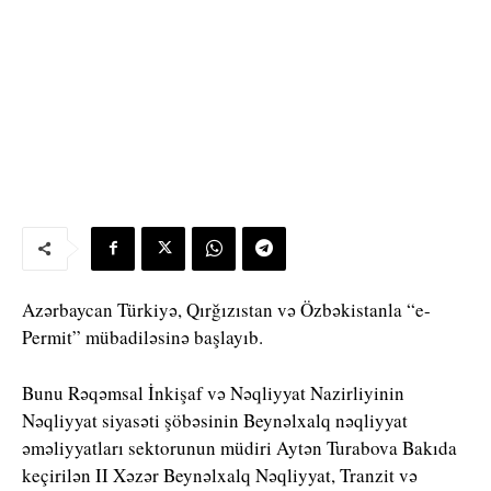
Azərbaycan Türkiyə, Qırğızıstan və Özbəkistanla “e-
Permit” mübadiləsinə başlayıb.
Bunu Rəqəmsal İnkişaf və Nəqliyyat Nazirliyinin
Nəqliyyat siyasəti şöbəsinin Beynəlxalq nəqliyyat
əməliyyatları sektorunun müdiri Aytən Turabova Bakıda
keçirilən II Xəzər Beynəlxalq Nəqliyyat, Tranzit və