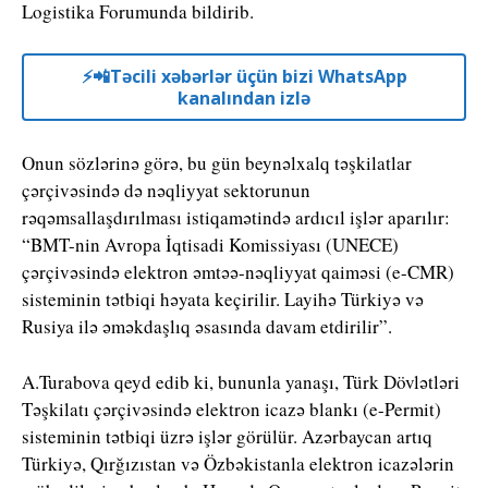
Logistika Forumunda bildirib.
⚡️📲Təcili xəbərlər üçün bizi WhatsApp
kanalından izlə
Onun sözlərinə görə, bu gün beynəlxalq təşkilatlar
çərçivəsində də nəqliyyat sektorunun
rəqəmsallaşdırılması istiqamətində ardıcıl işlər aparılır:
“BMT-nin Avropa İqtisadi Komissiyası (UNECE)
çərçivəsində elektron əmtəə-nəqliyyat qaiməsi (e-CMR)
sisteminin tətbiqi həyata keçirilir. Layihə Türkiyə və
Rusiya ilə əməkdaşlıq əsasında davam etdirilir”.
A.Turabova qeyd edib ki, bununla yanaşı, Türk Dövlətləri
Təşkilatı çərçivəsində elektron icazə blankı (e-Permit)
sisteminin tətbiqi üzrə işlər görülür. Azərbaycan artıq
Türkiyə, Qırğızıstan və Özbəkistanla elektron icazələrin