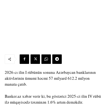
2026-cı ilin I rübünün sonuna Azərbaycan banklarının
aktivlərinin ümumi həcmi 57 milyard 612.2 milyon
manata çatıb.
Banker.az xəbər verir ki, bu göstərici 2025-ci ilin IV rübü
ilə müqayisədə təxminən 1.6% artım deməkdir.