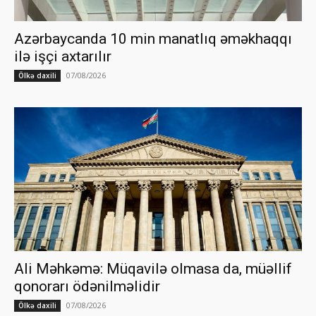
Azərbaycanda 10 min manatlıq əməkhaqqı
ilə işçi axtarılır
07/08/2026
Ölkə daxili
Ali Məhkəmə: Müqavilə olmasa da, müəllif
qonorarı ödənilməlidir
07/08/2026
Ölkə daxili