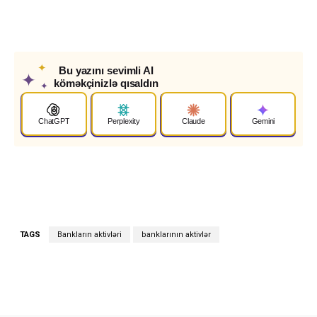
✦
Bu yazını sevimli AI
✦
köməkçinizlə qısaldın
✦
ChatGPT
Perplexity
Claude
Gemini
TAGS
Bankların aktivləri
banklarının aktivlər