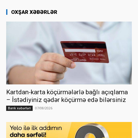
OXŞAR XƏBƏRLƏR
Kartdan-karta köçürmələrlə bağlı açıqlama
– İstədiyiniz qədər köçürmə edə bilərsiniz
07/08/2026
Bank xəbərləri