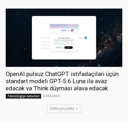
OpenAI pulsuz ChatGPT istifadəçiləri üçün
standart modeli GPT-5.6 Luna ilə əvəz
edəcək və Think düyməsi əlavə edəcək
07/08/2026
Texnologiya xəbərləri
Daha çox yüklə