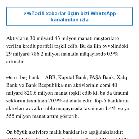
⚡️📲Təcili xəbərlər üçün bizi WhatsApp
kanalından izlə
Aktivlərin 30 milyard 43 milyon manatı müştərilərə
verilən kredit portfeli təşkil edib. Bu da ilin əvvəlindəki
29 milyard 786.2 milyon manatla müqayisədə 0.9%
artımdır.
Ən iri beş bank – ABB, Kapital Bank, PAŞA Bank, Xalq
Bank və Bank Respublika-nın aktivlərinin cəmi 40
milyard 820.6 milyon manat təşkil edib ki, bu da ümumi
sektorun təxminən 70.9%-ni əhatə edir. Top-5 bankların
aktivləri əvvəlki rüblə müqayisədə təxminən 1.4% və ya
555 milyon manat artım göstərib.
Ən böyük aktivlərə malik banklar isə aşağıdakılardır: