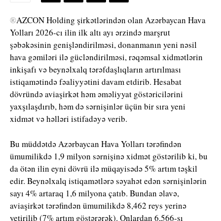
®
AZCON Holding şirkətlərindən olan Azərbaycan Hava
Yolları 2026-cı ilin ilk altı ayı ərzində marşrut
şəbəkəsinin genişləndirilməsi, donanmanın yeni nəsil
hava gəmiləri ilə gücləndirilməsi, rəqəmsal xidmətlərin
inkişafı və beynəlxalq tərəfdaşlıqların artırılması
istiqamətində fəaliyyətini davam etdirib. Hesabat
dövründə aviaşirkət həm əməliyyat göstəricilərini
yaxşılaşdırıb, həm də sərnişinlər üçün bir sıra yeni
xidmət və həlləri istifadəyə verib.
Bu müddətdə Azərbaycan Hava Yolları tərəfindən
ümumilikdə 1,9 milyon sərnişinə xidmət göstərilib ki, bu
da ötən ilin eyni dövrü ilə müqayisədə 5% artım təşkil
edir. Beynəlxalq istiqamətlərə səyahət edən sərnişinlərin
sayı 4% artaraq 1,6 milyona çatıb. Bundan əlavə,
aviaşirkət tərəfindən ümumilikdə 8,462 reys yerinə
yetirilib (7% artım göstərərək). Onlardan 6,566-sı