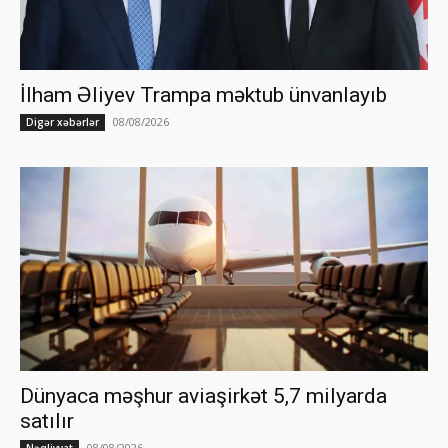
İlham Əliyev Trampa məktub ünvanlayıb
08/08/2026
Digər xəbərlər
Dünyaca məşhur aviaşirkət 5,7 milyarda
satılır
08/08/2026
Nəqliyyat