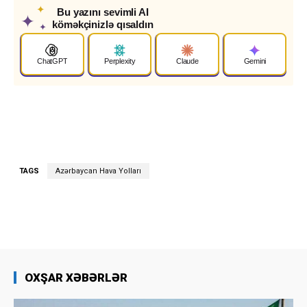
✦
Bu yazını sevimli AI
✦
köməkçinizlə qısaldın
✦
ChatGPT
Perplexity
Claude
Gemini
TAGS
Azərbaycan Hava Yolları
OXŞAR XƏBƏRLƏR