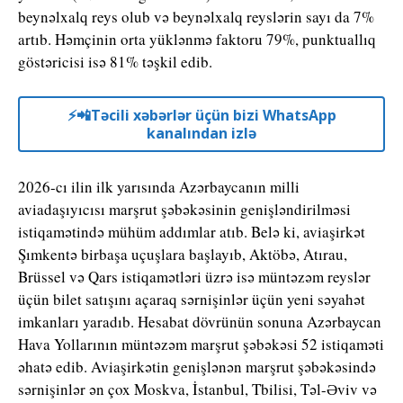
beynəlxalq reys olub və beynəlxalq reyslərin sayı da 7%
artıb. Həmçinin orta yüklənmə faktoru 79%, punktuallıq
göstəricisi isə 81% təşkil edib.
⚡️📲Təcili xəbərlər üçün bizi WhatsApp
kanalından izlə
2026-cı ilin ilk yarısında Azərbaycanın milli
aviadaşıyıcısı marşrut şəbəkəsinin genişləndirilməsi
istiqamətində mühüm addımlar atıb. Belə ki, aviaşirkət
Şımkentə birbaşa uçuşlara başlayıb, Aktöbə, Atırau,
Brüssel və Qars istiqamətləri üzrə isə müntəzəm reyslər
üçün bilet satışını açaraq sərnişinlər üçün yeni səyahət
imkanları yaradıb. Hesabat dövrünün sonuna Azərbaycan
Hava Yollarının müntəzəm marşrut şəbəkəsi 52 istiqaməti
əhatə edib. Aviaşirkətin genişlənən marşrut şəbəkəsində
sərnişinlər ən çox Moskva, İstanbul, Tbilisi, Təl-Əviv və