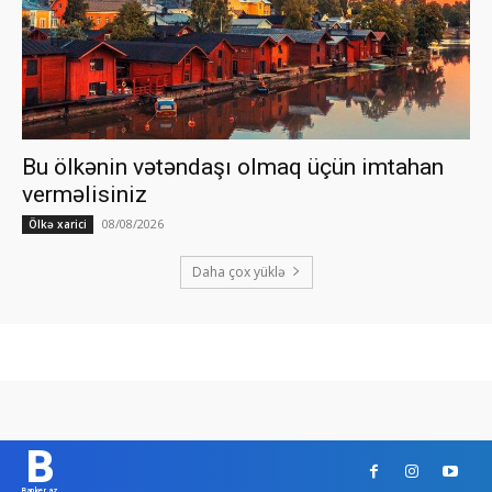
Bu ölkənin vətəndaşı olmaq üçün imtahan
verməlisiniz
08/08/2026
Ölkə xarici
Daha çox yüklə
B
Banker.az