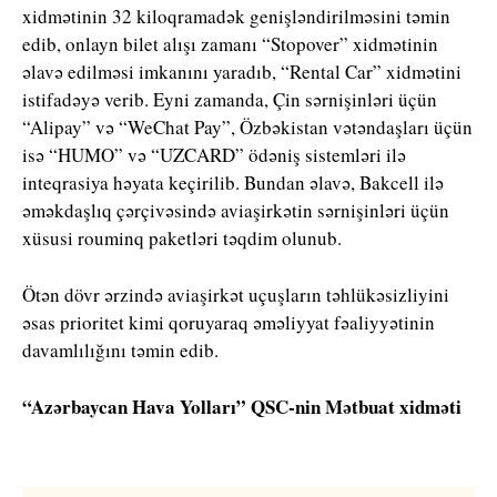
xidmətinin 32 kiloqramadək genişləndirilməsini təmin
edib, onlayn bilet alışı zamanı “Stopover” xidmətinin
əlavə edilməsi imkanını yaradıb, “Rental Car” xidmətini
istifadəyə verib. Eyni zamanda, Çin sərnişinləri üçün
“Alipay” və “WeChat Pay”, Özbəkistan vətəndaşları üçün
isə “HUMO” və “UZCARD” ödəniş sistemləri ilə
inteqrasiya həyata keçirilib. Bundan əlavə, Bakcell ilə
əməkdaşlıq çərçivəsində aviaşirkətin sərnişinləri üçün
xüsusi rouminq paketləri təqdim olunub.
Ötən dövr ərzində aviaşirkət uçuşların təhlükəsizliyini
əsas prioritet kimi qoruyaraq əməliyyat fəaliyyətinin
davamlılığını təmin edib.
“Azərbaycan Hava Yolları” QSC-nin Mətbuat xidməti