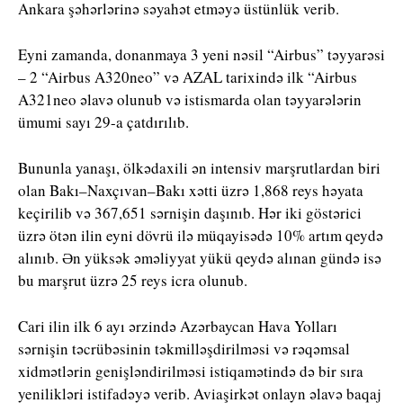
Ankara şəhərlərinə səyahət etməyə üstünlük verib.
Eyni zamanda, donanmaya 3 yeni nəsil “Airbus” təyyarəsi
– 2 “Airbus A320neo” və AZAL tarixində ilk “Airbus
A321neo əlavə olunub və istismarda olan təyyarələrin
ümumi sayı 29-a çatdırılıb.
Bununla yanaşı, ölkədaxili ən intensiv marşrutlardan biri
olan Bakı–Naxçıvan–Bakı xətti üzrə 1,868 reys həyata
keçirilib və 367,651 sərnişin daşınıb. Hər iki göstərici
üzrə ötən ilin eyni dövrü ilə müqayisədə 10% artım qeydə
alınıb. Ən yüksək əməliyyat yükü qeydə alınan gündə isə
bu marşrut üzrə 25 reys icra olunub.
Cari ilin ilk 6 ayı ərzində Azərbaycan Hava Yolları
sərnişin təcrübəsinin təkmilləşdirilməsi və rəqəmsal
xidmətlərin genişləndirilməsi istiqamətində də bir sıra
yenilikləri istifadəyə verib. Aviaşirkət onlayn əlavə baqaj