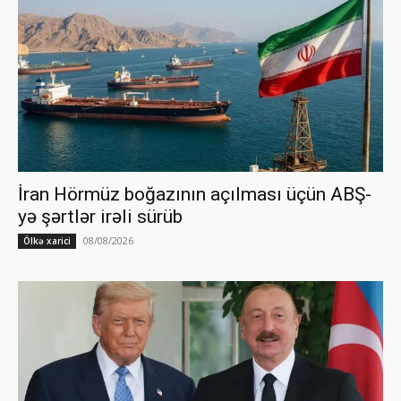
İran Hörmüz boğazının açılması üçün ABŞ-
yə şərtlər irəli sürüb
08/08/2026
Ölkə xarici