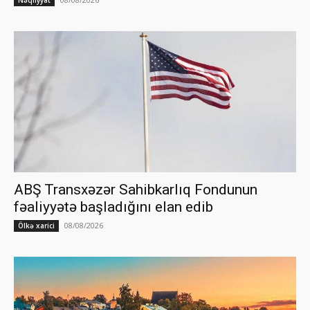
ABŞ Transxəzər Sahibkarlıq Fondunun
fəaliyyətə başladığını elan edib
08/08/2026
Ölkə xarici