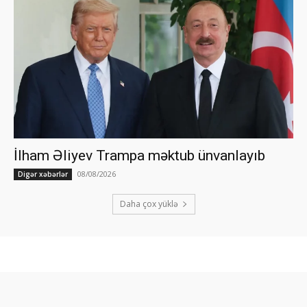
İlham Əliyev Trampa məktub ünvanlayıb
08/08/2026
Digər xəbərlər
Daha çox yüklə