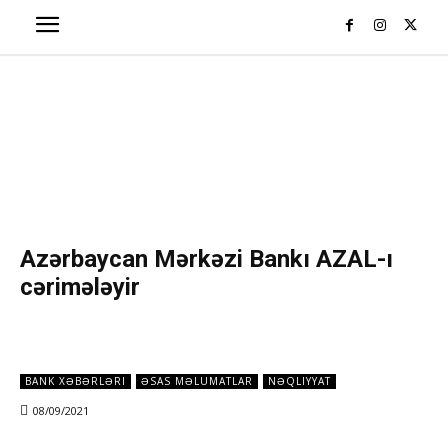
Azərbaycan Mərkəzi Bankı AZAL-ı
cərimələyir
BANK XƏBƏRLƏRI
ƏSAS MƏLUMATLAR
NƏQLIYYAT
08/09/2021