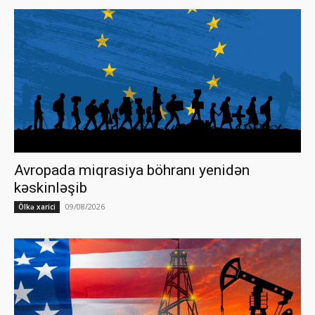
Avropada miqrasiya böhranı yenidən
kəskinləşib
09/08/2026
Ölkə xarici