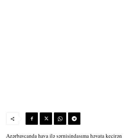
Azərbaycanda hava ilə sərnişindaşıma həyata keçirən