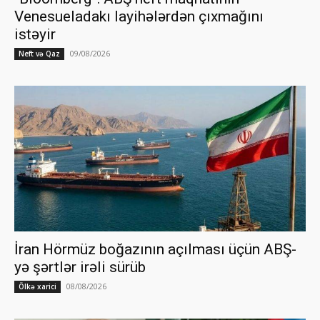
Venesueladakı layihələrdən çıxmağını
istəyir
09/08/2026
Neft və Qaz
İran Hörmüz boğazının açılması üçün ABŞ-
yə şərtlər irəli sürüb
08/08/2026
Ölkə xarici