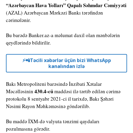
“Azərbaycan Hava Yolları” Qapalı Səhmdar Cəmiyyəti
(AZAL) Azərbaycan Mərkəzi Bankı tərəfindən
cərimələnir.
Bu barədə Banker.az-a məlumat daxil olan mənbələrin
qeydlərində bildirilir.
⚡️📲Təcili xəbərlər üçün bizi WhatsApp
kanalından izlə
Bakı Metropoliteni barəsində İnzibati Xətalar
430.4-cü
Məcəlləsinin
maddəsi ilə tərtib edilən cərimə
protokolu 8 sentyabr 2021-ci il tarixdə, Bakı Şəhəri
Nəsimi Rayon Məhkəməsinə göndərilib.
Bu maddə İXM-də valyuta tənzimi qaydaları
pozulmasına görədir.