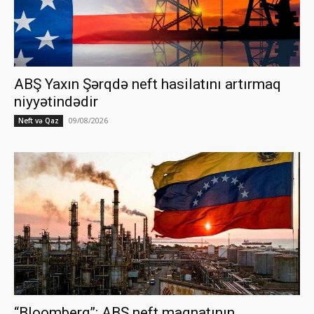
ABŞ Yaxın Şərqdə neft hasilatını artırmaq
niyyətindədir
09/08/2026
Neft və Qaz
“Bloomberg”: ABŞ neft maqnatının