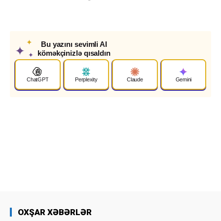
✦
Bu yazını sevimli AI
✦
köməkçinizlə qısaldın
✦
ChatGPT
Perplexity
Claude
Gemini
OXŞAR XƏBƏRLƏR