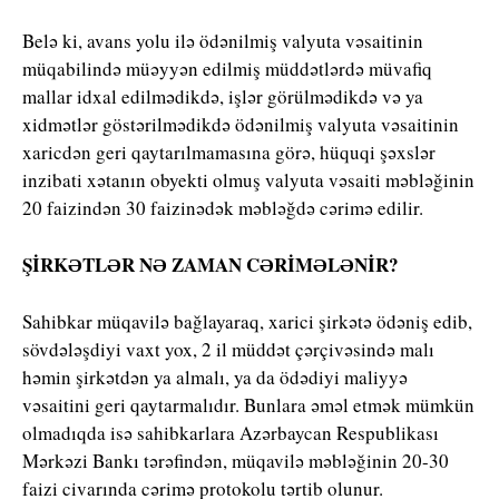
Belə ki, avans yolu ilə ödənilmiş valyuta vəsaitinin
müqabilində müəyyən edilmiş müddətlərdə müvafiq
mallar idxal edilmədikdə, işlər görülmədikdə və ya
xidmətlər göstərilmədikdə ödənilmiş valyuta vəsaitinin
xaricdən geri qaytarılmamasına görə, hüquqi şəxslər
inzibati xətanın obyekti olmuş valyuta vəsaiti məbləğinin
20 faizindən 30 faizinədək məbləğdə cərimə edilir.
ŞİRKƏTLƏR NƏ ZAMAN CƏRİMƏLƏNİR?
Sahibkar müqavilə bağlayaraq, xarici şirkətə ödəniş edib,
sövdələşdiyi vaxt yox, 2 il müddət çərçivəsində malı
həmin şirkətdən ya almalı, ya da ödədiyi maliyyə
vəsaitini geri qaytarmalıdır. Bunlara əməl etmək mümkün
olmadıqda isə sahibkarlara Azərbaycan Respublikası
Mərkəzi Bankı tərəfindən, müqavilə məbləğinin 20-30
faizi civarında cərimə protokolu tərtib olunur.