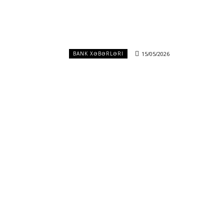
15/05/2026
BANK XƏBƏRLƏRI