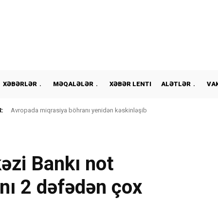
XƏBƏRLƏR
MƏQALƏLƏR
XƏBƏR LENTI
ALƏTLƏR
VA
:
Avropada miqrasiya böhranı yenidən kəskinləşib
əzi Bankı not
ını 2 dəfədən çox