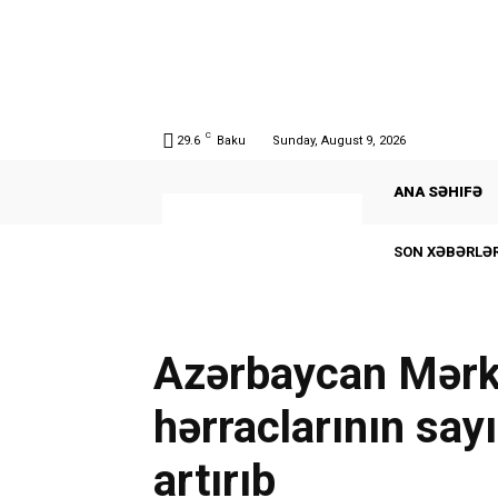
C
29.6
Baku
Sunday, August 9, 2026
ANA SƏHIFƏ
SON XƏBƏRLƏR
Azərbaycan Mərk
hərraclarının say
artırıb