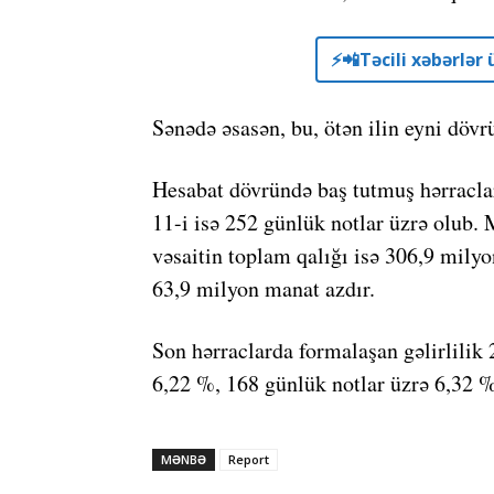
⚡️📲Təcili xəbərlə
Sənədə əsasən, bu, ötən ilin eyni dövr
Hesabat dövründə baş tutmuş hərraclar
11-i isə 252 günlük notlar üzrə olub. 
vəsaitin toplam qalığı isə 306,9 milyo
63,9 milyon manat azdır.
Son hərraclarda formalaşan gəlirlilik 
6,22 %, 168 günlük notlar üzrə 6,32 %
MƏNBƏ
Report