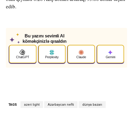
edib.
✦
Bu yazını sevimli AI
✦
köməkçinizlə qısaldın
✦
ChatGPT
Perplexity
Claude
Gemini
TAGS
azeri light
Azərbaycan nefti
dünya bazarı