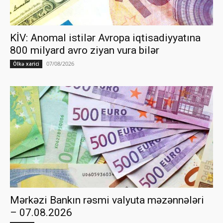
KİV: Anomal istilər Avropa iqtisadiyyatına
800 milyard avro ziyan vura bilər
07/08/2026
Ölkə xarici
Mərkəzi Bankın rəsmi valyuta məzənnələri
– 07.08.2026