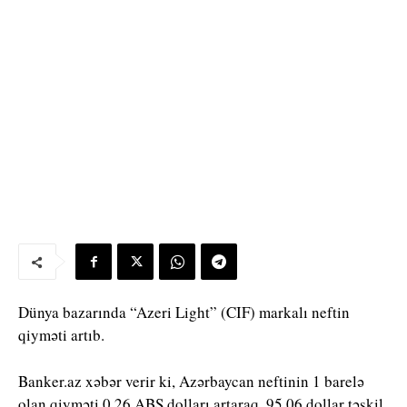
Dünya bazarında “Azeri Light” (CIF) markalı neftin
qiyməti artıb.
Banker.az xəbər verir ki, Azərbaycan neftinin 1 barelə
olan qiyməti 0.26 ABŞ dolları artaraq, 95.06 dollar təşkil