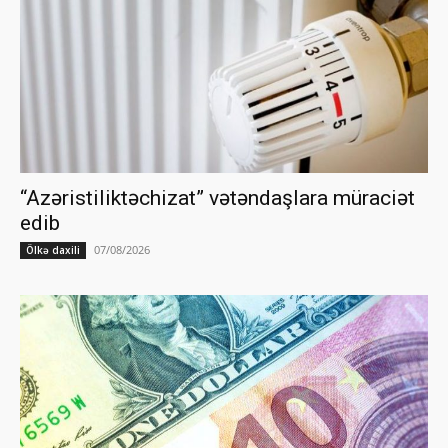
“Azəristiliktəchizat” vətəndaşlara müraciət
edib
07/08/2026
Ölkə daxili