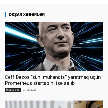
OXŞAR XƏBƏRLƏR
Ceff Bezos “süni mühəndis” yaratmaq üçün
Prometheus startapını işə salıb
07/08/2026
İnvestisiya