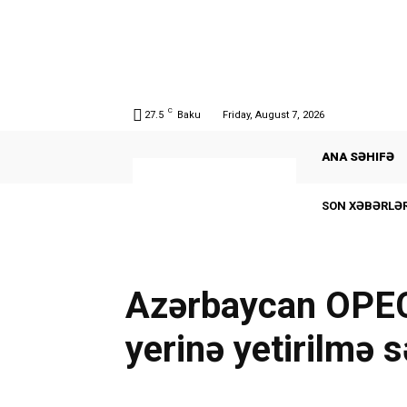
C
27.5
Baku
Friday, August 7, 2026
ANA SƏHIFƏ
SON XƏBƏRLƏR
Azərbaycan OPEC
yerinə yetirilmə s