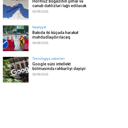
Hörmüz boğazının şimal və
cənub dəhlizləri ləğv ediləcək
06/08/2026
Nəqliyyat
Bakıda iki küçədə hərəkət
məhdudlaşdırılacaq
06/08/2026
Texnologiya xəbərləri
Google süni intellekt
bölməsində rəhbərliyi dəyişir
06/08/2026