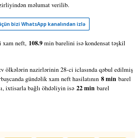
irliyindən məlumat verilib.
r üçün bizi WhatsApp kanalından izlə
108.9
i xam neft,
min barelini isə kondensat təşkil
 ölkələrin nazirlərinin 28-ci iclasında qəbul edilmiş
8 min
ərbaycanda gündəlik xam neft hasilatının
barel
22 min
ı, ixtisarla bağlı öhdəliyin isə
barel