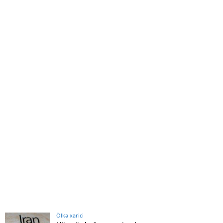
Ölkə xarici