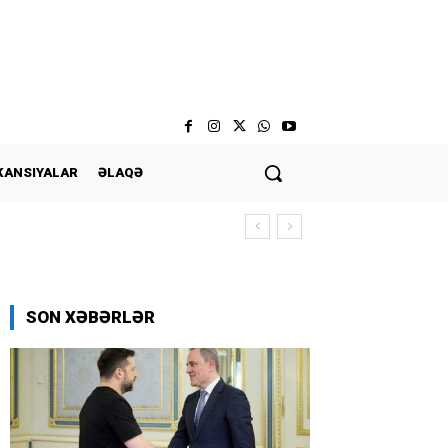
KANSIYALAR
ƏLAQƏ
SON XƏBƏRLƏR