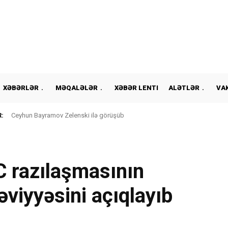
XƏBƏRLƏR
MƏQALƏLƏR
XƏBƏR LENTI
ALƏTLƏR
VA
:
Ceyhun Bayramov Zelenski ilə görüşüb
 razılaşmasının
əviyyəsini açıqlayıb