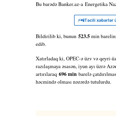
Bu barədə Banker.az-a Energetika Naz
⚡️📲Təcili xəbərlə
523.5
Bildirilib ki, bunun
min barelin
edib.
Xatırladaq ki, OPEC-ə üzv və qeyri-üzv
razılaşmaya əsasən, iyun ayı üzrə Az
696 min
artırılaraq
barelə çatdırılmas
həcmində olması nəzərdə tutulurdu.