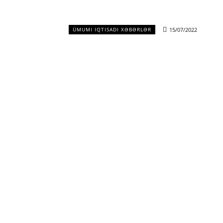
15/07/2022
ÜMUMI IQTISADI XƏBƏRLƏR