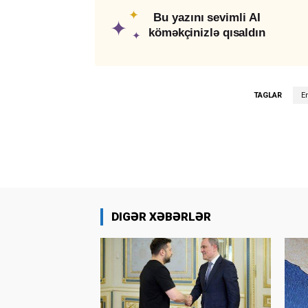
✦
Bu yazını sevimli AI
✦
köməkçinizlə qısaldın
✦
TAGLAR
En
DIGƏR XƏBƏRLƏR