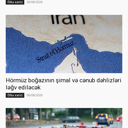
06/08/2026
Ölkə xarici
Hörmüz boğazının şimal və cənub dəhlizləri
ləğv ediləcək
06/08/2026
Ölkə xarici