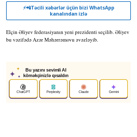
⚡️📲Təcili xəbərlər üçün bizi WhatsApp
kanalından izlə
Elçin Əliyev federasiyanın yeni prezidenti seçilib. Əliyev
bu vəzifədə Azər Məhərrəmovu əvəzləyib.
✦
Bu yazını sevimli AI
✦
köməkçinizlə qısaldın
✦
ChatGPT
Perplexity
Claude
Gemini