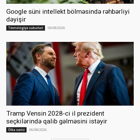
Google süni intellekt bölməsində rəhbərliyi
dəyişir
06/08/2026
Texnologiya xəbərləri
Tramp Vensin 2028-ci il prezident
seçkilərində qalib gəlməsini istəyir
06/08/2026
Ölkə xarici