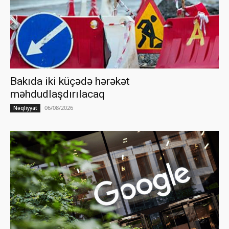
Bakıda iki küçədə hərəkət
məhdudlaşdırılacaq
06/08/2026
Nəqliyyat