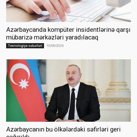
Azərbaycanda kompüter insidentlərinə qarşı
mübarizə mərkəzləri yaradılacaq
10/08/2026
Texnologiya xəbərləri
Azərbaycanın bu ölkələrdəki səfirləri geri
çağırıldı