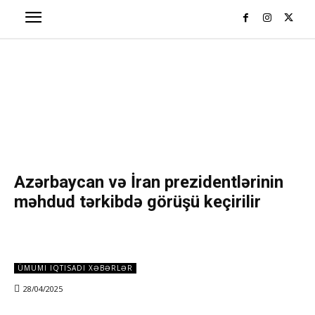
Azərbaycan və İran prezidentlərinin
məhdud tərkibdə görüşü keçirilir
ÜMUMI IQTISADI XƏBƏRLƏR
28/04/2025