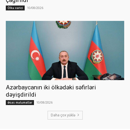
10/08/2026
Ölkə xarici
Azərbaycanın iki ölkədəki səfirləri
dəyişdirildi
10/08/2026
Əsas məlumatlar
Daha çox yüklə