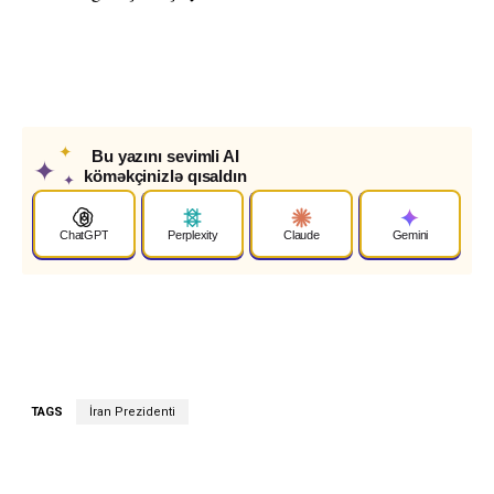
✦
Bu yazını sevimli AI
✦
köməkçinizlə qısaldın
✦
ChatGPT
Perplexity
Claude
Gemini
TAGS
İran Prezidenti