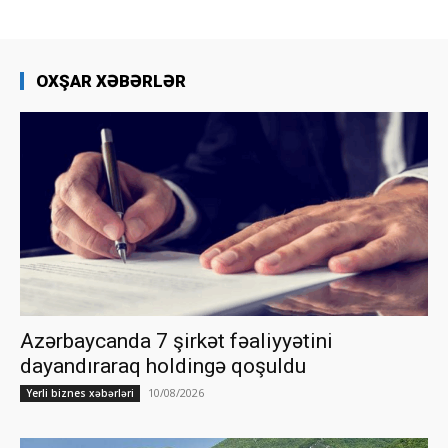
OXŞAR XƏBƏRLƏR
Azərbaycanda 7 şirkət fəaliyyətini
dayandıraraq holdingə qoşuldu
10/08/2026
Yerli biznes xəbərləri