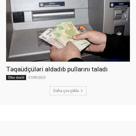
Təqaüdçüləri aldadıb pullarını taladı
07/08/2026
Ölkə daxili
Daha çox yüklə