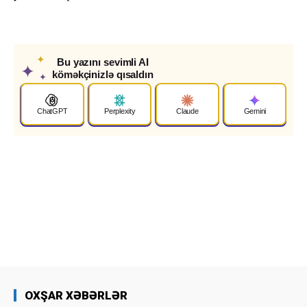
✦
Bu yazını sevimli AI
✦
köməkçinizlə qısaldın
✦
ChatGPT
Perplexity
Claude
Gemini
OXŞAR XƏBƏRLƏR