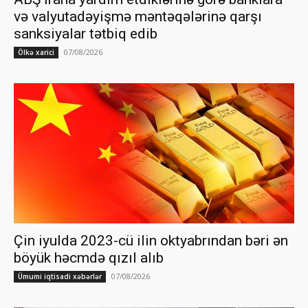
və valyutadəyişmə məntəqələrinə qarşı
sanksiyalar tətbiq edib
07/08/2026
Ölkə xarici
Çin iyulda 2023-cü ilin oktyabrından bəri ən
böyük həcmdə qızıl alıb
07/08/2026
Ümumi iqtisadi xəbərlər