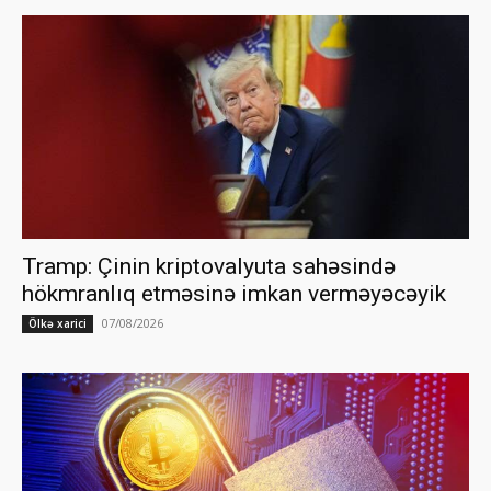
Tramp: Çinin kriptovalyuta sahəsində
hökmranlıq etməsinə imkan verməyəcəyik
07/08/2026
Ölkə xarici