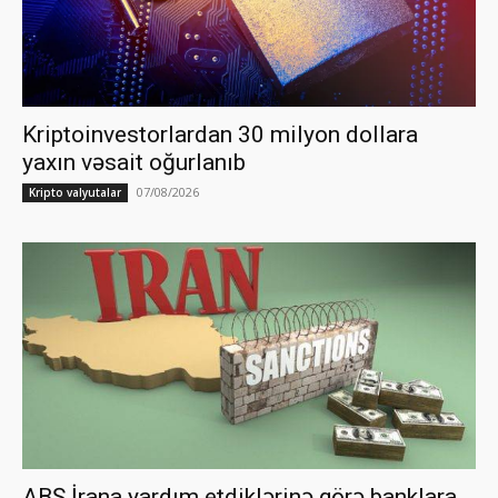
Kriptoinvestorlardan 30 milyon dollara
yaxın vəsait oğurlanıb
07/08/2026
Kripto valyutalar
ABŞ İrana yardım etdiklərinə görə banklara