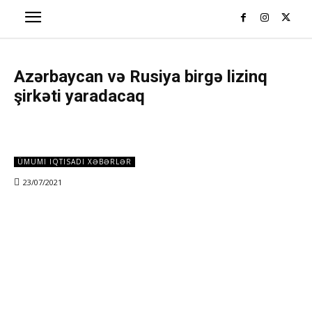
Azərbaycan və Rusiya birgə lizinq
şirkəti yaradacaq
ÜMUMI IQTISADI XƏBƏRLƏR
23/07/2021