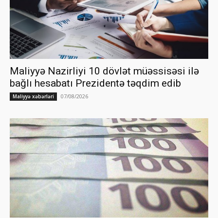
Maliyyə Nazirliyi 10 dövlət müəssisəsi ilə
bağlı hesabatı Prezidentə təqdim edib
07/08/2026
Maliyyə xəbərləri