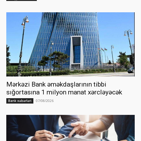
Mərkəzi Bank əməkdaşlarının tibbi
sığortasına 1 milyon manat xərcləyəcək
07/08/2026
Bank xəbərləri