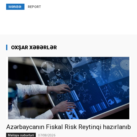
MƏNBƏ:
REPORT
OXŞAR XƏBƏRLƏR
Azərbaycanın Fiskal Risk Reytinqi hazırlanıb
07/08/2026
Maliyyə xəbərləri