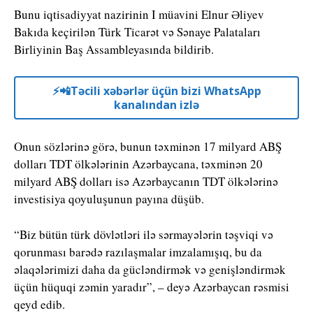
Bunu iqtisadiyyat nazirinin I müavini Elnur Əliyev
Bakıda keçirilən Türk Ticarət və Sənaye Palataları
Birliyinin Baş Assambleyasında bildirib.
⚡️📲Təcili xəbərlər üçün bizi WhatsApp
kanalından izlə
Onun sözlərinə görə, bunun təxminən 17 milyard ABŞ
dolları TDT ölkələrinin Azərbaycana, təxminən 20
milyard ABŞ dolları isə Azərbaycanın TDT ölkələrinə
investisiya qoyuluşunun payına düşüb.
“Biz bütün türk dövlətləri ilə sərmayələrin təşviqi və
qorunması barədə razılaşmalar imzalamışıq, bu da
əlaqələrimizi daha da gücləndirmək və genişləndirmək
üçün hüquqi zəmin yaradır”, – deyə Azərbaycan rəsmisi
qeyd edib.