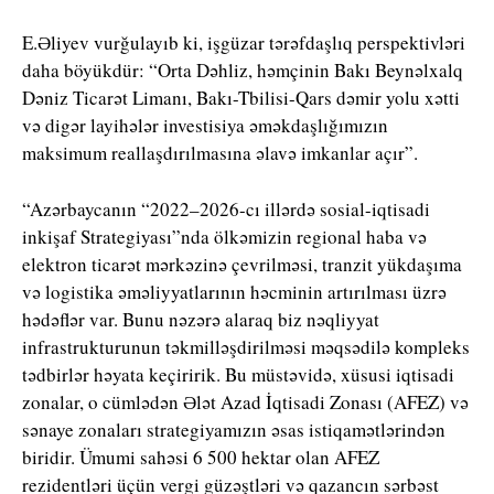
E.Əliyev vurğulayıb ki, işgüzar tərəfdaşlıq perspektivləri
daha böyükdür: “Orta Dəhliz, həmçinin Bakı Beynəlxalq
Dəniz Ticarət Limanı, Bakı-Tbilisi-Qars dəmir yolu xətti
və digər layihələr investisiya əməkdaşlığımızın
maksimum reallaşdırılmasına əlavə imkanlar açır”.
“Azərbaycanın “2022–2026-cı illərdə sosial-iqtisadi
inkişaf Strategiyası”nda ölkəmizin regional haba və
elektron ticarət mərkəzinə çevrilməsi, tranzit yükdaşıma
və logistika əməliyyatlarının həcminin artırılması üzrə
hədəflər var. Bunu nəzərə alaraq biz nəqliyyat
infrastrukturunun təkmilləşdirilməsi məqsədilə kompleks
tədbirlər həyata keçiririk. Bu müstəvidə, xüsusi iqtisadi
zonalar, o cümlədən Ələt Azad İqtisadi Zonası (AFEZ) və
sənaye zonaları strategiyamızın əsas istiqamətlərindən
biridir. Ümumi sahəsi 6 500 hektar olan AFEZ
rezidentləri üçün vergi güzəştləri və qazancın sərbəst