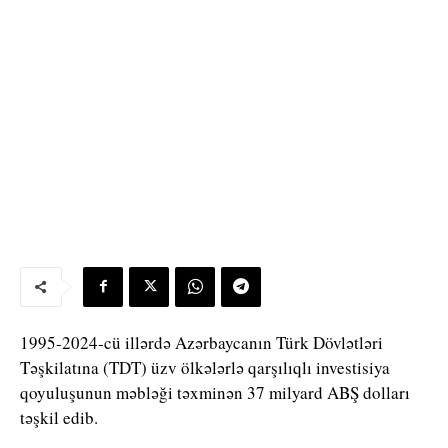
1995-2024-cü illərdə Azərbaycanın Türk Dövlətləri
Təşkilatına (TDT) üzv ölkələrlə qarşılıqlı investisiya
qoyuluşunun məbləği təxminən 37 milyard ABŞ dolları
təşkil edib.