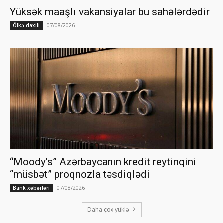
Yüksək maaşlı vakansiyalar bu sahələrdədir
07/08/2026
Ölkə daxili
“Moody’s” Azərbaycanın kredit reytinqini
“müsbət” proqnozla təsdiqlədi
07/08/2026
Bank xəbərləri
Daha çox yüklə