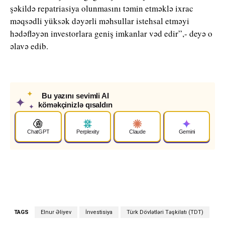
şəkildə repatriasiya olunmasını təmin etməklə ixrac
məqsədli yüksək dəyərli məhsullar istehsal etməyi
hədəfləyən investorlara geniş imkanlar vəd edir”,- deyə o
əlavə edib.
✦
Bu yazını sevimli AI
✦
köməkçinizlə qısaldın
✦
ChatGPT
Perplexity
Claude
Gemini
TAGS
Elnur Əliyev
İnvestisiya
Türk Dövlətləri Təşkilatı (TDT)