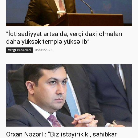
“İqtisadiyyat artsa da, vergi daxilolmaları
daha yüksək templə yüksəlib”
05/08/2026
Vergi xəbərləri
Orxan Nəzərli: “Biz istəyirik ki, sahibkar