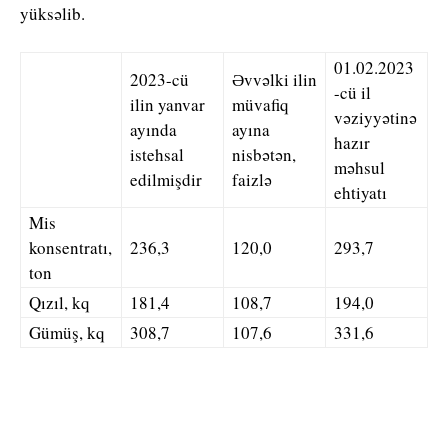
yüksəlib.
01.02.2023
2023-cü
Əvvəlki ilin
-cü il
ilin yanvar
müvafiq
vəziyyətinə
ayında
ayına
hazır
istehsal
nisbətən,
məhsul
edilmişdir
faizlə
ehtiyatı
Mis
konsentratı,
236,3
120,0
293,7
ton
Qızıl, kq
181,4
108,7
194,0
Gümüş, kq
308,7
107,6
331,6