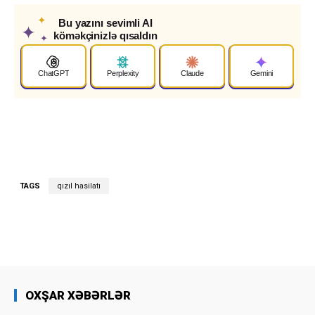
✦
Bu yazını sevimli AI
✦
köməkçinizlə qısaldın
✦
ChatGPT
Perplexity
Claude
Gemini
TAGS
qızıl hasilatı
OXŞAR XƏBƏRLƏR