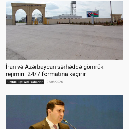
İran və Azərbaycan sərhəddə gömrük
rejimini 24/7 formatına keçirir
06/08/2026
Ümumi iqtisadi xəbərlər