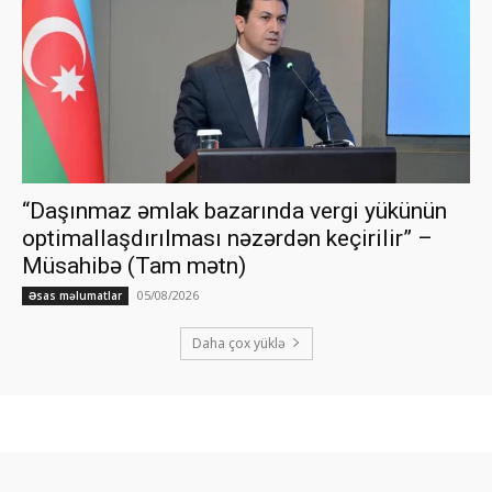
“Daşınmaz əmlak bazarında vergi yükünün
optimallaşdırılması nəzərdən keçirilir” –
Müsahibə (Tam mətn)
05/08/2026
Əsas məlumatlar
Daha çox yüklə