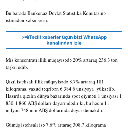
Bu barədə Banker.az Dövlət Statistika Komitəsinə
istinadən xəbər verir.
⚡️📲Təcili xəbərlər üçün bizi WhatsApp
kanalından izlə
Mis konsentratı illik müqayisədə 20% artaraq 236.3 ton
təşkil edib.
Qızıl istehsalı illik müqayisədə 8.7% artaraq 181
kiloqrama, yaxud təqribən 6 384.6 unsiyaya yüksəlib.
Hazırda qızılın dünya bazarında spot qiyməti 1 unsiyası 1
830-1 860 ABŞ dolları dəyərindədir ki, bu həcm 11
milyon 748 min ABŞ dollarında dəyər deməkdir.
Gümüş istehsalı isə 7.6% artaraq 308.7 kiloqrama