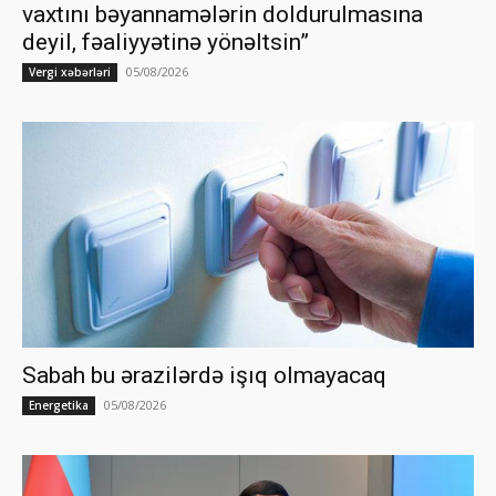
vaxtını bəyannamələrin doldurulmasına
deyil, fəaliyyətinə yönəltsin”
05/08/2026
Vergi xəbərləri
Sabah bu ərazilərdə işıq olmayacaq
05/08/2026
Energetika