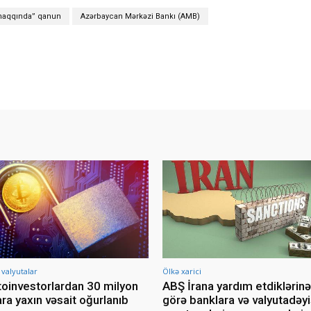
i haqqında” qanun
Azərbaycan Mərkəzi Bankı (AMB)
 valyutalar
Ölkə xarici
toinvestorlardan 30 milyon
ABŞ İrana yardım etdiklərinə
ara yaxın vəsait oğurlanıb
görə banklara və valyutadə