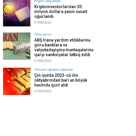
Kripto valyutalar
Kriptoinvestorlardan 30
milyon dollara yaxın vəsait
oğurlanıb
07/08/2026
Ölkə xarici
ABŞ İrana yardım etdiklərinə
görə banklara və
valyutadəyişmə məntəqələrinə
qarşı sanksiyalar tətbiq edib
07/08/2026
Ümumi iqtisadi xəbərlər
Çin iyulda 2023-cü ilin
oktyabrından bəri ən böyük
həcmdə qızıl alıb
07/08/2026