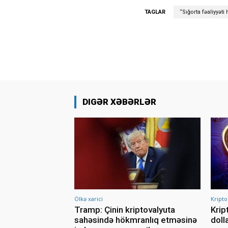
TAGLAR
“Sığorta fəaliyyət
DIGƏR XƏBƏRLƏR
Ölkə xarici
Kripto
Tramp: Çinin kriptovalyuta
Krip
sahəsində hökmranlıq etməsinə
doll