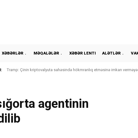
XƏBƏRLƏR
MƏQALƏLƏR
XƏBƏR LENTI
ALƏTLƏR
VA
:
Tramp: Çinin kriptovalyuta sahəsində hökmranlıq etməsinə imkan verməyə
ığorta agentinin
dilib