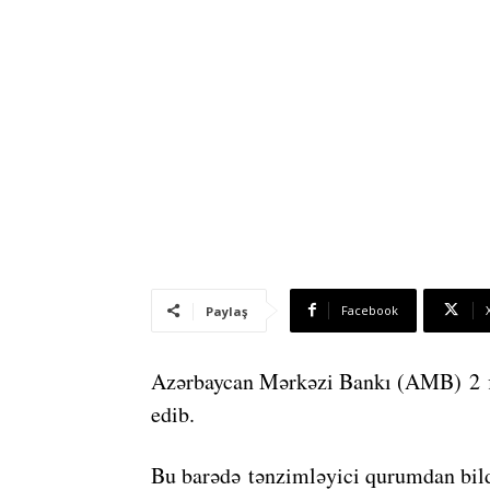
Facebook
Paylaş
Azərbaycan Mərkəzi Bankı (AMB) 2 fizi
edib.
Bu barədə tənzimləyici qurumdan bild