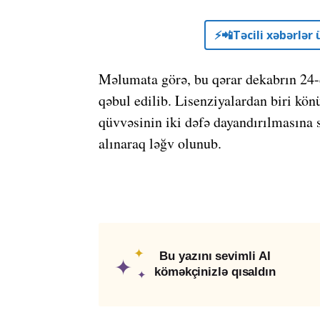
⚡️📲Təcili xəbərlə
Məlumata görə, bu qərar dekabrın 24-
qəbul edilib. Lisenziyalardan biri kön
qüvvəsinin iki dəfə dayandırılmasına 
alınaraq ləğv olunub.
✦
Bu yazını sevimli AI
✦
köməkçinizlə qısaldın
✦