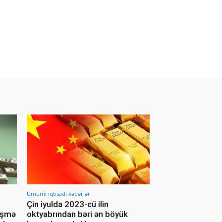
Ümumi iqtisadi xəbərlər
Çin iyulda 2023-cü ilin
yişmə
oktyabrından bəri ən böyük