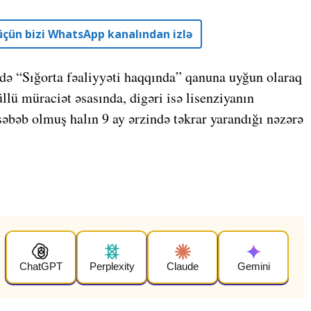
r üçün bizi WhatsApp kanalından izlə
də “Sığorta fəaliyyəti haqqında” qanuna uyğun olaraq
üllü müraciət əsasında, digəri isə lisenziyanın
səbəb olmuş halın 9 ay ərzində təkrar yarandığı nəzərə
ChatGPT
Perplexity
Claude
Gemini