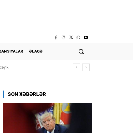
KANSIYALAR
ƏLAQƏ
cəyik
SON XƏBƏRLƏR