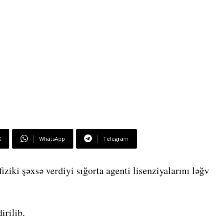
X
WhatsApp
Telegram
ki şəxsə verdiyi sığorta agenti lisenziyalarını ləğv
irilib.