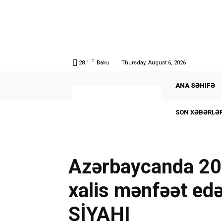
C
28.1
Baku
Thursday, August 6, 2026
ANA SƏHIFƏ
SON XƏBƏRLƏR
Azərbaycanda 202
xalis mənfəət ed
SİYAHI