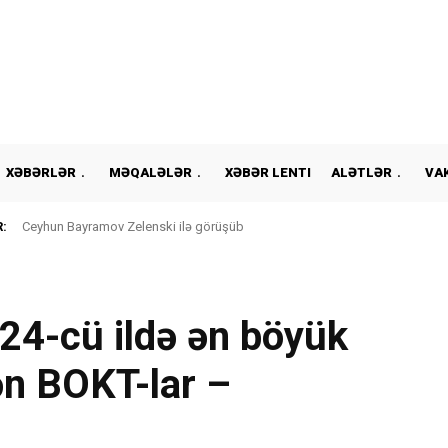
XƏBƏRLƏR
MƏQALƏLƏR
XƏBƏR LENTI
ALƏTLƏR
VA
:
Ceyhun Bayramov Zelenski ilə görüşüb
4-cü ildə ən böyük
ən BOKT-lar –