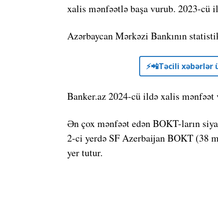
xalis mənfəətlə başa vurub. 2023-cü 
Azərbaycan Mərkəzi Bankının statistik
⚡️📲Təcili xəbərlə
Banker.az 2024-cü ildə xalis mənfəət 
Ən çox mənfəət edən BOKT-ların siya
2-ci yerdə SF Azerbaijan BOKT (38 m
yer tutur.