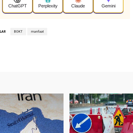
ChatGPT
Perplexity
Claude
Gemini
LAR
BOKT
mənfəət