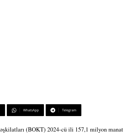
WhatsApp
Telegram
əşkilatları (BOKT) 2024-cü ili 157,1 milyon manat