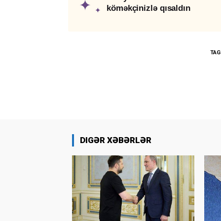
✦
köməkçinizlə qısaldın
✦
TAG
DIGƏR XƏBƏRLƏR