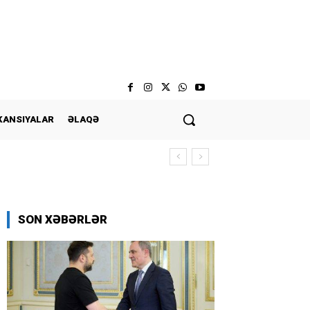
KANSIYALAR
ƏLAQƏ
SON XƏBƏRLƏR