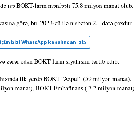
ildə isə BOKT-ların mənfəəti 75.8 milyon manat olub.
asına görə, bu, 2023-cü ilə nisbətən 2.1 dəfə çoxdur.
r üçün bizi WhatsApp kanalından izlə
və zərər edən BOKT-ların siyahısını tərtib edib.
hısında ilk yerdə BOKT “Azpul” (59 milyon manat),
ilyon manat), BOKT Embafinans ( 7.2 milyon manat)