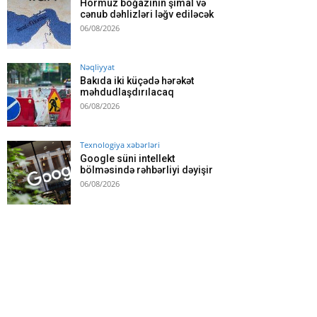
Hörmüz boğazının şimal və
cənub dəhlizləri ləğv ediləcək
06/08/2026
Nəqliyyat
Bakıda iki küçədə hərəkət
məhdudlaşdırılacaq
06/08/2026
Texnologiya xəbərləri
Google süni intellekt
bölməsində rəhbərliyi dəyişir
06/08/2026