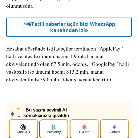
olunmuşdur.
⚡️📲Təcili xəbərlər üçün bizi WhatsApp
kanalından izlə
Hesabat dövründə istifadəçilər tərəfindən “ApplePay”
həlli vasitəsilə ümumi həcmi 1.9 mlrd. manat
ekvivalentində olan 67.5 mln. ödəniş, “GooglePay” həlli
vasitəsilə isə ümumi həcmi 813.2 mln. manat
ekvivalentində 39.6 mln. ödəniş həyata keçirilib.
✦
Bu yazını sevimli AI
✦
köməkçinizlə qısaldın
✦
ChatGPT
Perplexity
Claude
Gemini