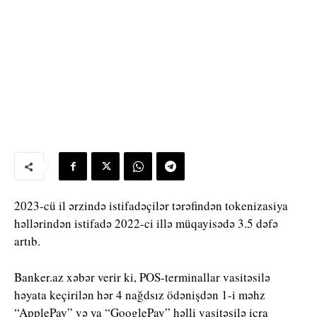
2023-cü il ərzində istifadəçilər tərəfindən tokenizasiya
həllərindən istifadə 2022-ci illə müqayisədə 3.5 dəfə
artıb.
Banker.az xəbər verir ki, POS-terminallar vasitəsilə
həyata keçirilən hər 4 nağdsız ödənişdən 1-i məhz
“ApplePay” və ya “GooglePay” həlli vasitəsilə icra