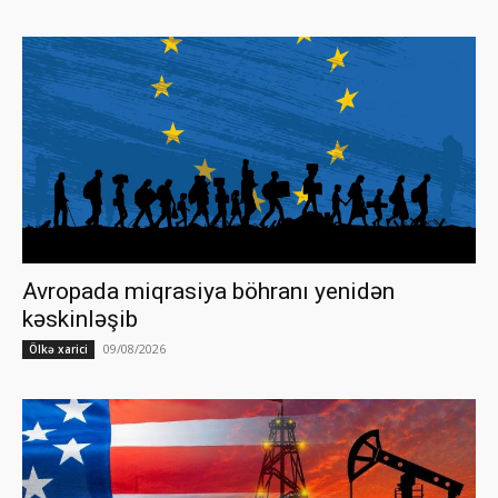
Avropada miqrasiya böhranı yenidən
kəskinləşib
09/08/2026
Ölkə xarici