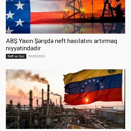
ABŞ Yaxın Şərqdə neft hasilatını artırmaq
niyyətindədir
09/08/2026
Neft və Qaz