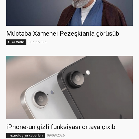
Müctəba Xamenei Pezeşkianla görüşüb
09/08/2026
Ölkə xarici
iPhone-un gizli funksiyası ortaya çıxıb
09/08/2026
Texnologiya xəbərləri