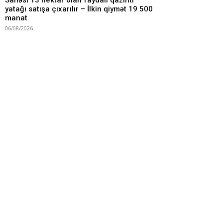
Sahəsi 13 hektar olan faydalı qazıntı
yatağı satışa çıxarılır – İlkin qiymət 19 500
manat
06/08/2026