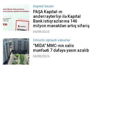
Kapital bazarı
PAŞA Kapital-ın
anderrayterliyi ilə Kapital
Bank istiqrazlarına 146
milyon manatdan artıq sifariş
06/08/2026
Ümumi iqtisadi xəbərlər
“MİDA” MMC-nin xalis
mənfəəti 7 dəfəyə yaxın azalıb
06/08/2026