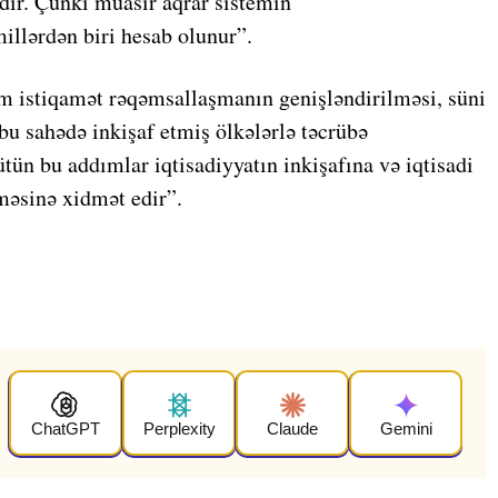
dir. Çünki müasir aqrar sistemin
illərdən biri hesab olunur”.
m istiqamət rəqəmsallaşmanın genişləndirilməsi, süni
 bu sahədə inkişaf etmiş ölkələrlə təcrübə
tün bu addımlar iqtisadiyyatın inkişafına və iqtisadi
məsinə xidmət edir”.
ChatGPT
Perplexity
Claude
Gemini