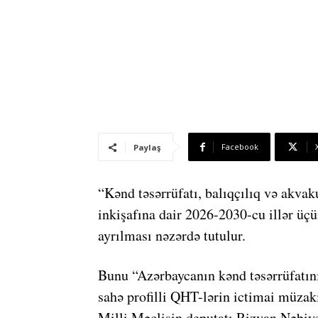
Facebook
Paylaş
“Kənd təsərrüfatı, balıqçılıq və akvak
inkişafına dair 2026-2030-cu illər üç
ayrılması nəzərdə tutulur.
Bunu “Azərbaycanın kənd təsərrüfatını
sahə profilli QHT-lərin ictimai müza
Milli Məclisin deputatı Rizvan Nəbiy