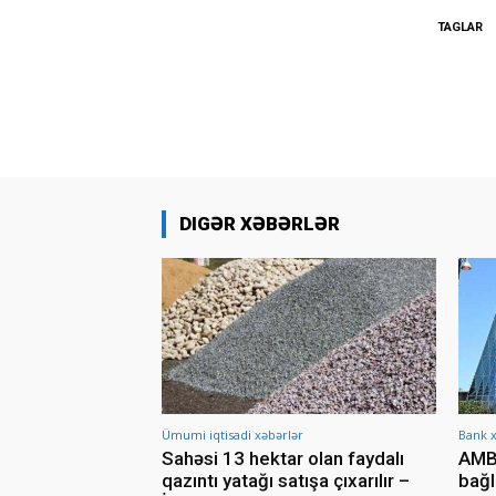
TAGLAR
DIGƏR XƏBƏRLƏR
Ümumi iqtisadi xəbərlər
Bank x
Sahəsi 13 hektar olan faydalı
AMB-
qazıntı yatağı satışa çıxarılır –
bağl