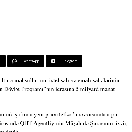
X
WhatsApp
Telegram
ultura məhsullarının istehsalı və emalı sahələrinin
ün Dövlət Proqramı”nın icrasına 5 milyard manat
n inkişafında yeni prioritetlər” mövzusunda aqrar
kirəsində QHT Agentliyinin Müşahidə Şurasının üzvü,
ev deyib.