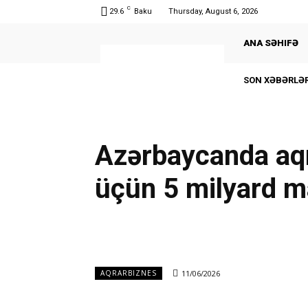
C
29.6
Baku
Thursday, August 6, 2026
ANA SƏHIFƏ
SON XƏBƏRLƏR
Azərbaycanda aqr
üçün 5 milyard m
11/06/2026
AQRARBIZNES