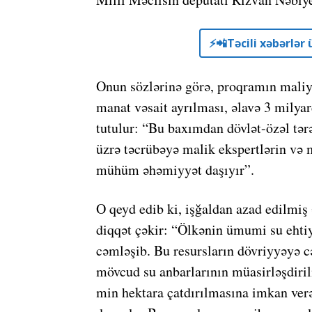
⚡️📲Təcili xəbərlə
Onun sözlərinə görə, proqramın maliyy
manat vəsait ayrılması, əlavə 3 milya
tutulur: “Bu baxımdan dövlət-özəl tər
üzrə təcrübəyə malik ekspertlərin və m
mühüm əhəmiyyət daşıyır”.
O qeyd edib ki, işğaldan azad edilmiş 
diqqət çəkir: “Ölkənin ümumi su ehti
cəmləşib. Bu resursların dövriyyəyə c
mövcud su anbarlarının müasirləşdiril
min hektara çatdırılmasına imkan verə