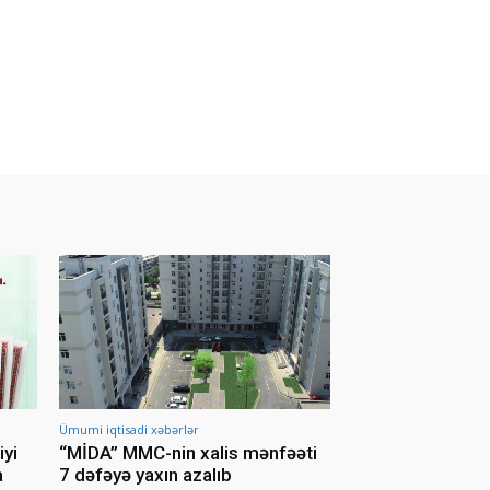
Ümumi iqtisadi xəbərlər
iyi
“MİDA” MMC-nin xalis mənfəəti
a
7 dəfəyə yaxın azalıb