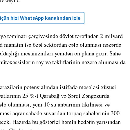
r üçün bizi WhatsApp kanalından izlə
ə təminatı çərçivəsində dövlət tərəfindən 2 milyard
rd manatın isə özəl sektordan cəlb olunması nəzərdə
əfdaşlığı mexanizmləri yenidən ön plana çıxır. Sahə
ütəxəssislərin rəy və təkliflərinin nəzərə alınması da
ərazilərin potensialından istifadə məsələsi xüsusi
yatlarının 25 %-i Qarabağ və Şərqi Zəngəzurda
əlb olunması, yeni 10 su anbarının tikilməsi və
məsi aqrar sahədə suvarılan torpaq sahələrinin 300
cək. Hazırda bu göstərici həmin hədəfin yarısından