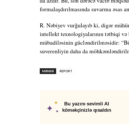
da azdır. Bu, son dərəcə vacib məqsəd
formalaşdırılmasında suvarma əsas am
R. Nəbiyev vurğulayıb ki, digər mühü
intellekt texnologiyalarının tətbiqi və
mübadiləsinin gücləndirilməsidir: “Bü
suverenliyin daha da möhkəmləndiril
MƏNBƏ
REPORT
✦
Bu yazını sevimli AI
✦
köməkçinizlə qısaldın
✦