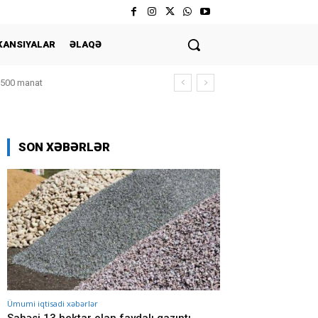
KANSIYALAR
ƏLAQƏ
9 500 manat
SON XƏBƏRLƏR
Ümumi iqtisadi xəbərlər