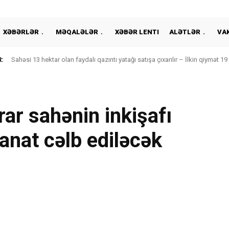
XƏBƏRLƏR
MƏQALƏLƏR
XƏBƏR LENTI
ALƏTLƏR
VA
:
Sahəsi 13 hektar olan faydalı qazıntı yatağı satışa çıxarılır – İlkin qiymət 1
ar sahənin inkişafı
anat cəlb ediləcək