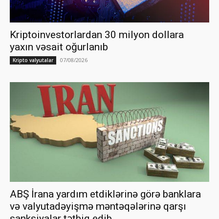
Kriptoinvestorlardan 30 milyon dollara
yaxın vəsait oğurlanıb
07/08/2026
Kripto valyutalar
ABŞ İrana yardım etdiklərinə görə banklara
və valyutadəyişmə məntəqələrinə qarşı
sanksiyalar tətbiq edib