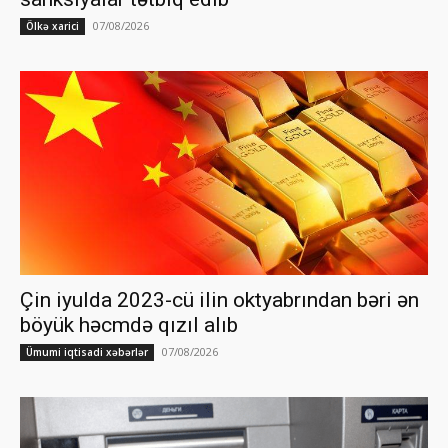
07/08/2026
Ölkə xarici
Çin iyulda 2023-cü ilin oktyabrından bəri ən
böyük həcmdə qızıl alıb
07/08/2026
Ümumi iqtisadi xəbərlər