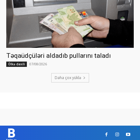
Təqaüdçüləri aldadıb pullarını taladı
07/08/2026
Ölkə daxili
Daha çox yüklə
B
Banker.az