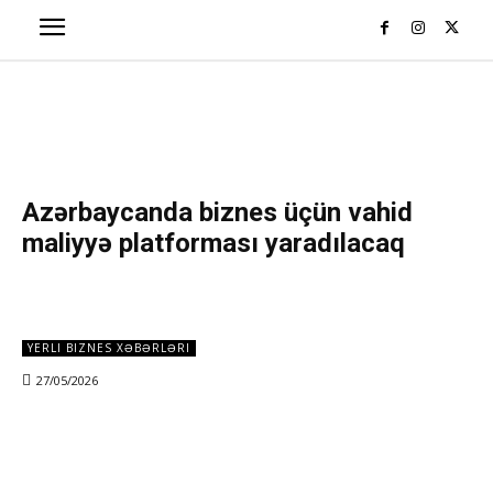
Azərbaycanda biznes üçün vahid
maliyyə platforması yaradılacaq
YERLI BIZNES XƏBƏRLƏRI
27/05/2026