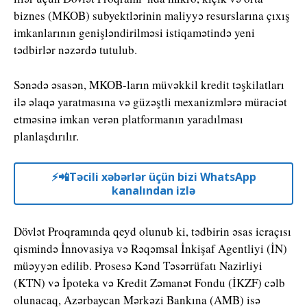
biznes (MKOB) subyektlərinin maliyyə resurslarına çıxış
imkanlarının genişləndirilməsi istiqamətində yeni
tədbirlər nəzərdə tutulub.
Sənədə əsasən, MKOB-ların müvəkkil kredit təşkilatları
ilə əlaqə yaratmasına və güzəştli mexanizmlərə müraciət
etməsinə imkan verən platformanın yaradılması
planlaşdırılır.
⚡️📲Təcili xəbərlər üçün bizi WhatsApp
kanalından izlə
Dövlət Proqramında qeyd olunub ki, tədbirin əsas icraçısı
qismində İnnovasiya və Rəqəmsal İnkişaf Agentliyi (İN)
müəyyən edilib. Prosesə Kənd Təsərrüfatı Nazirliyi
(KTN) və İpoteka və Kredit Zəmanət Fondu (İKZF) cəlb
olunacaq, Azərbaycan Mərkəzi Bankına (AMB) isə