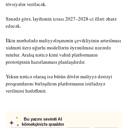
tövsiyələr veriləcək.
Sənədə görə, layihənin icrası 2027–2028-ci illəri əhatə
edəcək.
İlkin mərhələdə maliyyələşmənin çevikliyinin artırılması
xidməti üzrə uğurlu modellərin öyrənilməsi nəzərdə
tutulur. Aralıq nəticə kimi vahid platformanın
prototipinin hazırlanması planlaşdırılır.
Yekun nəticə olaraq isə bütün dövlət maliyyə dəstəyi
proqramlarını birləşdirən platformanın istifadəyə
verilməsi hədəflənir.
✦
Bu yazını sevimli AI
✦
köməkçinizlə qısaldın
✦