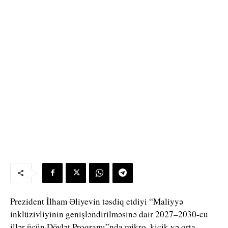
Prezident İlham Əliyevin təsdiq etdiyi “Maliyyə
inklüzivliyinin genişləndirilməsinə dair 2027–2030-cu
illər üçün Dövlət Proqramı”nda mikro, kiçik və orta