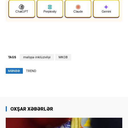
ChatGPT
Perplexity
Claude
Gemini
TAGS
maliyyə inklüzivliyi
MKOB
MƏNBƏ:
TREND
OXŞAR XƏBƏRLƏR