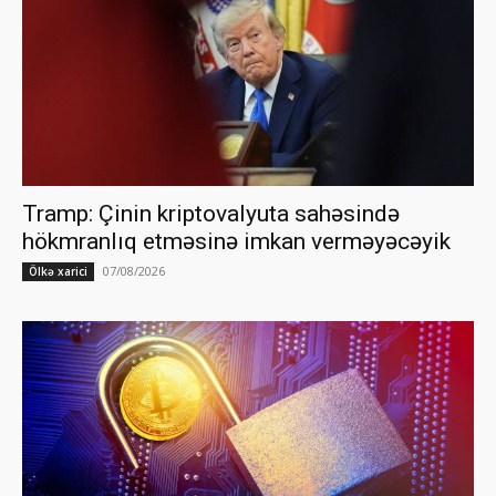
Tramp: Çinin kriptovalyuta sahəsində
hökmranlıq etməsinə imkan verməyəcəyik
07/08/2026
Ölkə xarici