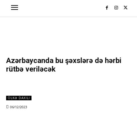
Azərbaycanda bu şəxslərə də hərbi
rütbə veriləcək
ÖLKƏ DAXILI
06/12/2023