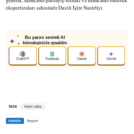
genetik, məhkəmə partlayış-texniki və məhkəmə-ballistik
ekspertizaları sahəsində Daxili İşlər Nazirliyi.
✦
Bu yazını sevimli AI
✦
köməkçinizlə qısaldın
✦
ChatGPT
Perplexity
Claude
Gemini
TAGS
Hərbi rütbə
MƏNBƏ:
Report