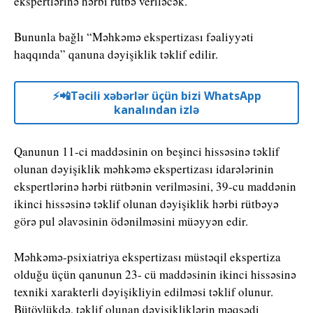
ekspertlərinə hərbi rütbə veriləcək.
Bununla bağlı “Məhkəmə ekspertizası fəaliyyəti
haqqında” qanuna dəyişiklik təklif edilir.
⚡️📲Təcili xəbərlər üçün bizi WhatsApp
kanalından izlə
Qanunun 11-ci maddəsinin on beşinci hissəsinə təklif
olunan dəyişiklik məhkəmə ekspertizası idarələrinin
ekspertlərinə hərbi rütbənin verilməsini, 39-cu maddənin
ikinci hissəsinə təklif olunan dəyişiklik hərbi rütbəyə
görə pul əlavəsinin ödənilməsini müəyyən edir.
Məhkəmə-psixiatriya ekspertizası müstəqil ekspertiza
olduğu üçün qanunun 23- cü maddəsinin ikinci hissəsinə
texniki xarakterli dəyişikliyin edilməsi təklif olunur.
Bütövlükdə, təklif olunan dəyişikliklərin məqsədi