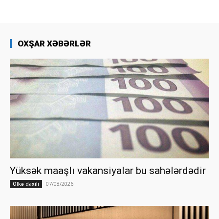
OXŞAR XƏBƏRLƏR
Yüksək maaşlı vakansiyalar bu sahələrdədir
07/08/2026
Ölkə daxili