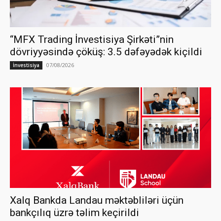
“MFX Trading İnvestisiya Şirkəti”nin
dövriyyəsində çöküş: 3.5 dəfəyədək kiçildi
07/08/2026
İnvestisiya
Xalq Bankda Landau məktəbliləri üçün
bankçılıq üzrə təlim keçirildi