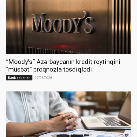
“Moody’s” Azərbaycanın kredit reytinqini
“müsbət” proqnozla təsdiqlədi
07/08/2026
Bank xəbərləri