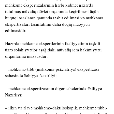
məhkəmə ekspertizalarının hərbi xidmət nəzərdə
tutulmuş müvafiq dövlət orqanında keçirilməsi üçün
hüquqi əsaslanın qanunda təsbit edilməsi və məhkəmə
ekspertizaları təsnifatının daha dəqiq müəyyən
edilməsidir.
Hazırda məhkəmə ekspertlərinin fəaliyyətinin təşkili
üzrə səlahiyyətlər aşağıdakı müvafiq icra hakimiyyəti
orqanlarına məxsusdur:
– məhkəmə-tibb (məhkəmə-psixiatriya) ekspertizası
sahəsində Səhiyyə Nazirliyi;
– məhkəmə ekspertizasının digər sahələrində Ədliyyə
Nazirliyi;
– ilkin və əlavə məhkəmə-daktiloskopik, məhkəmə tibbi-