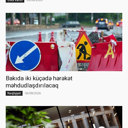
Bakıda iki küçədə hərəkət
məhdudlaşdırılacaq
06/08/2026
Nəqliyyat