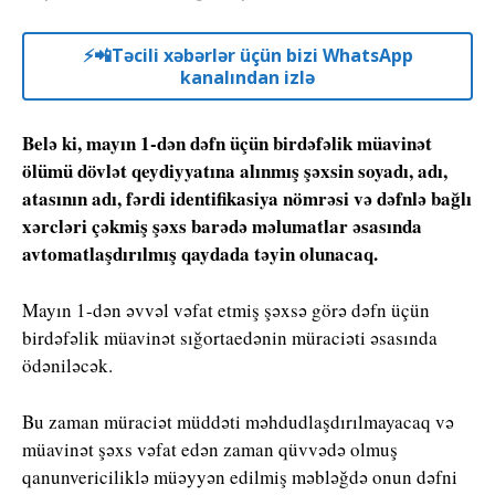
⚡️📲Təcili xəbərlər üçün bizi WhatsApp
kanalından izlə
Belə ki, mayın 1-dən dəfn üçün birdəfəlik müavinət
ölümü dövlət qeydiyyatına alınmış şəxsin soyadı, adı,
atasının adı, fərdi identifikasiya nömrəsi və dəfnlə bağlı
xərcləri çəkmiş şəxs barədə məlumatlar əsasında
avtomatlaşdırılmış qaydada təyin olunacaq.
Mayın 1-dən əvvəl vəfat etmiş şəxsə görə dəfn üçün
birdəfəlik müavinət sığortaedənin müraciəti əsasında
ödəniləcək.
Bu zaman müraciət müddəti məhdudlaşdırılmayacaq və
müavinət şəxs vəfat edən zaman qüvvədə olmuş
qanunvericiliklə müəyyən edilmiş məbləğdə onun dəfni