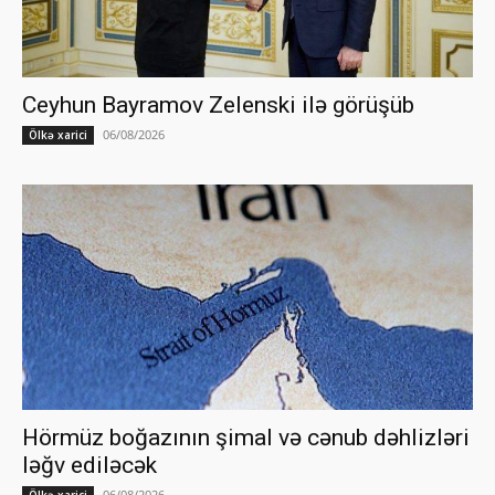
Ceyhun Bayramov Zelenski ilə görüşüb
06/08/2026
Ölkə xarici
Hörmüz boğazının şimal və cənub dəhlizləri
ləğv ediləcək
06/08/2026
Ölkə xarici