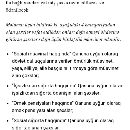
ilə bağlı xərcləri çəkmiş şəxsə təyin ediləcək və
ödəniləcək.
Məlumat üçün bildirək ki, aşağıdakı 4 kateqoriyadan
olan şəxslər vəfat etdikdən onları dəfn etməyi öhdəsinə
götürən şəxslərə dəfn üçün birdəfəlik müavinət ödənilir:
“Sosial müavinət haqqında” Qanuna uyğun olaraq
dövlət qulluqçularına verilən ömürlük müavinət,
yaşa, əlilliyə, ailə başçısını itirməyə görə müavinət
alan şəxslər;
“İşsizlikdən sığorta haqqında” Qanuna uyğun olaraq
işsizlikdən sığorta ödənişini alan şəxslər;
“Əmək pensiyaları haqqında” Qanuna uyğun olaraq
əmək pensiyası alan şəxslər;
“Sosial sığorta haqqında” Qanuna uyğun olaraq
sığortaolunan şəxslər.