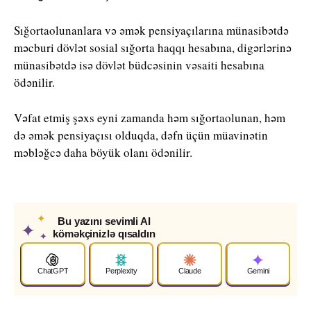
Sığortaolunanlara və əmək pensiyaçılarına münasibətdə
məcburi dövlət sosial sığorta haqqı hesabına, digərlərinə
münasibətdə isə dövlət büdcəsinin vəsaiti hesabına
ödənilir.
Vəfat etmiş şəxs eyni zamanda həm sığortaolunan, həm
də əmək pensiyaçısı olduqda, dəfn üçün müavinətin
məbləğcə daha böyük olanı ödənilir.
✦
Bu yazını sevimli AI
✦
köməkçinizlə qısaldın
✦
ChatGPT
Perplexity
Claude
Gemini