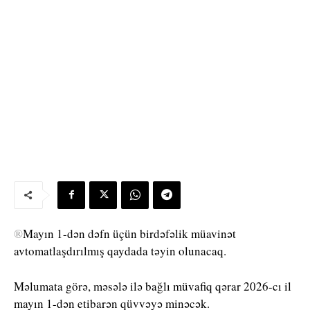
®
Mayın 1-dən dəfn üçün birdəfəlik müavinət
avtomatlaşdırılmış qaydada təyin olunacaq.
Məlumata görə, məsələ ilə bağlı müvafiq qərar 2026-cı il
mayın 1-dən etibarən qüvvəyə minəcək.