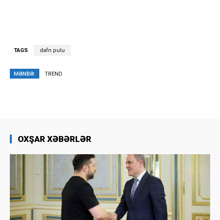
TAGS
dəfn pulu
MƏNBƏ:
TREND
OXŞAR XƏBƏRLƏR