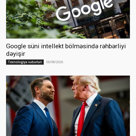
Google süni intellekt bölməsində rəhbərliyi
dəyişir
06/08/2026
Texnologiya xəbərləri