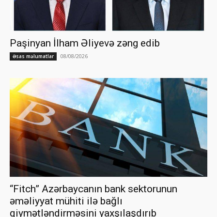
Paşinyan İlham Əliyevə zəng edib
08/08/2026
Əsas məlumatlar
“Fitch” Azərbaycanın bank sektorunun
əməliyyat mühiti ilə bağlı
qiymətləndirməsini yaxşılaşdırıb