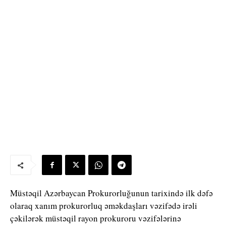
Müstəqil Azərbaycan Prokurorluğunun tarixində ilk dəfə
olaraq xanım prokurorluq əməkdaşları vəzifədə irəli
çəkilərək müstəqil rayon prokuroru vəzifələrinə