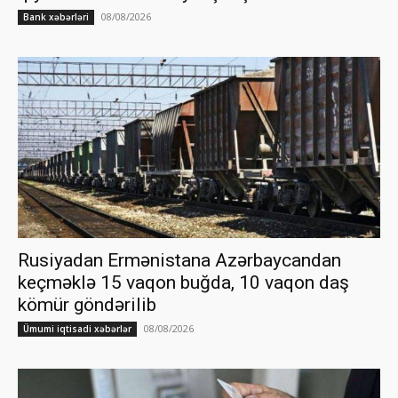
08/08/2026
Bank xəbərləri
Rusiyadan Ermənistana Azərbaycandan
keçməklə 15 vaqon buğda, 10 vaqon daş
kömür göndərilib
08/08/2026
Ümumi iqtisadi xəbərlər