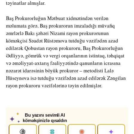
təyinatlar almışlar.
Baş Prokurorluğun Mətbuat xidmətindən verilən
məlumata görə, Baş prokurorun imzaladığı müvafiq
əmrlərlə Bakı şəhəri Nizami rayon prokurorunun
köməkçisi Səadət Rüstəmova tutduğu vəzifədən azad
edilərək Qobustan rayon prokuroru, Baş Prokurorluğun
Ədliyyə, gömrük və vergi orqanlarının istintaq, təhqiqat
və əməliyyat-axtarış fəaliyyətində qanunların icrasına
nəzarət idarəsinin böyük prokuror – metodisti Lalə
Hüseynova isə tutduğu vəzifədən azad edilərək Zəngilan
rayon prokuroru vəzifələrinə təyin edilmişlər.
✦
Bu yazını sevimli AI
✦
köməkçinizlə qısaldın
✦