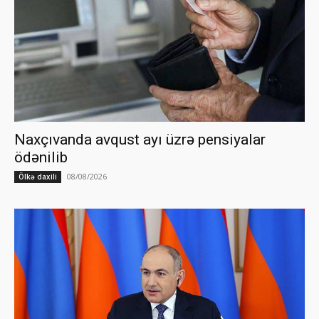
Naxçıvanda avqust ayı üzrə pensiyalar
ödənilib
08/08/2026
Ölkə daxili