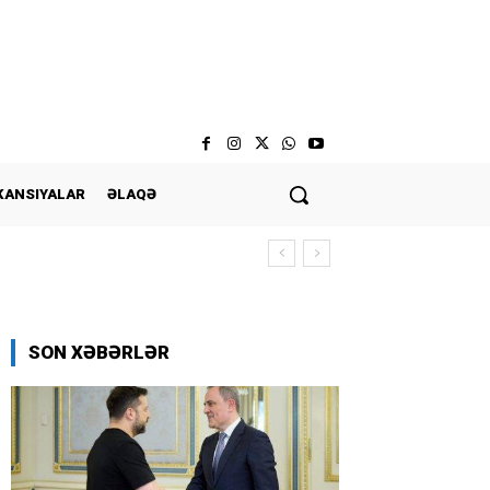
KANSIYALAR
ƏLAQƏ
SON XƏBƏRLƏR