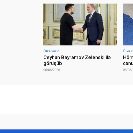
Ölkə xarici
Ölkə x
Ceyhun Bayramov Zelenski ilə
Hörm
görüşüb
cənu
06/08/2026
06/08/