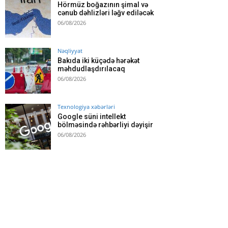
Hörmüz boğazının şimal və
cənub dəhlizləri ləğv ediləcək
06/08/2026
Nəqliyyat
Bakıda iki küçədə hərəkət
məhdudlaşdırılacaq
06/08/2026
Texnologiya xəbərləri
Google süni intellekt
bölməsində rəhbərliyi dəyişir
06/08/2026