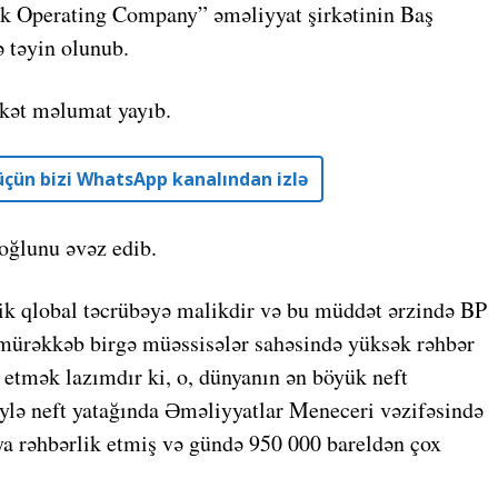
k Operating Company” əməliyyat şirkətinin Baş
ə təyin olunub.
rkət məlumat yayıb.
r üçün bizi WhatsApp kanalından izlə
ğlunu əvəz edib.
lik qlobal təcrübəyə malikdir və bu müddət ərzində BP
ə mürəkkəb birgə müəssisələr sahəsində yüksək rəhbər
 etmək lazımdır ki, o, dünyanın ən böyük neft
ylə neft yatağında Əməliyyatlar Meneceri vəzifəsində
ya rəhbərlik etmiş və gündə 950 000 bareldən çox