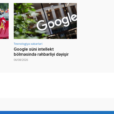
Texnologiya xəbərləri
Google süni intellekt
bölməsində rəhbərliyi dəyişir
06/08/2026