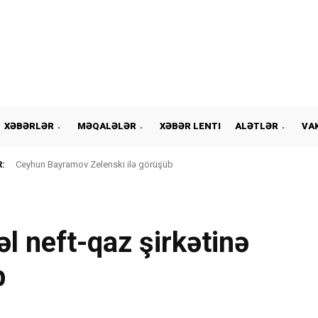
XƏBƏRLƏR
MƏQALƏLƏR
XƏBƏR LENTI
ALƏTLƏR
VA
:
Ceyhun Bayramov Zelenski ilə görüşüb
l neft-qaz şirkətinə
b