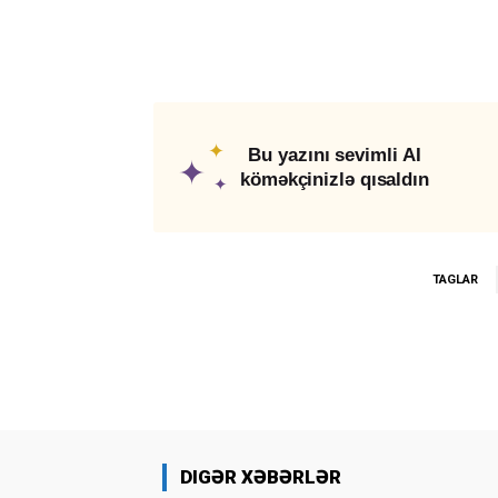
✦
Bu yazını sevimli AI
✦
köməkçinizlə qısaldın
✦
TAGLAR
DIGƏR XƏBƏRLƏR