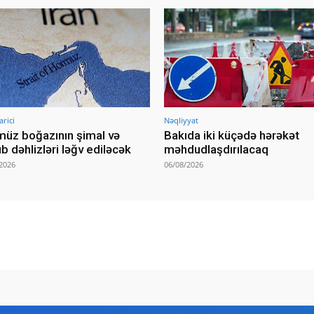
arici
Nəqliyyat
üz boğazının şimal və
Bakıda iki küçədə hərəkət
b dəhlizləri ləğv ediləcək
məhdudlaşdırılacaq
2026
06/08/2026