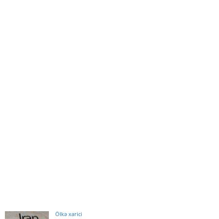
Ölkə xarici