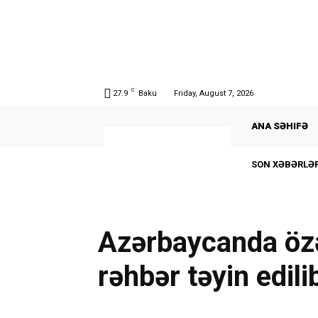
C
27.9
Baku
Friday, August 7, 2026
ANA SƏHIFƏ
SON XƏBƏRLƏR
Azərbaycanda özə
rəhbər təyin edili