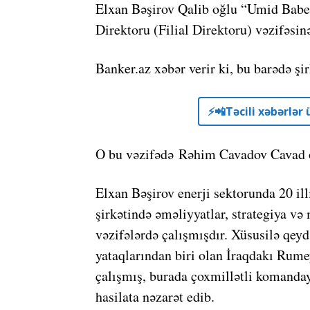
Elxan Bəşirov Qalib oğlu “Umid Babe
Direktoru (Filial Direktoru) vəzifəsin
Banker.az xəbər verir ki, bu barədə şi
⚡️📲Təcili xəbərlə
O bu vəzifədə Rəhim Cavadov Cavad o
Elxan Bəşirov enerji sektorunda 20 il
şirkətində əməliyyatlar, strategiya v
vəzifələrdə çalışmışdır. Xüsusilə qeyd
yataqlarından biri olan İraqdakı Rume
çalışmış, burada çoxmillətli komanda
hasilata nəzarət edib.