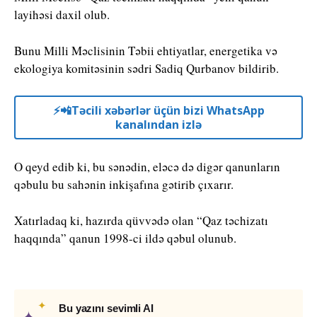
layihəsi daxil olub.
Bunu Milli Məclisinin Təbii ehtiyatlar, energetika və
ekologiya komitəsinin sədri Sadiq Qurbanov bildirib.
⚡️📲Təcili xəbərlər üçün bizi WhatsApp
kanalından izlə
O qeyd edib ki, bu sənədin, eləcə də digər qanunların
qəbulu bu sahənin inkişafına gətirib çıxarır.
Xatırladaq ki, hazırda qüvvədə olan “Qaz təchizatı
haqqında” qanun 1998-ci ildə qəbul olunub.
✦
Bu yazını sevimli AI