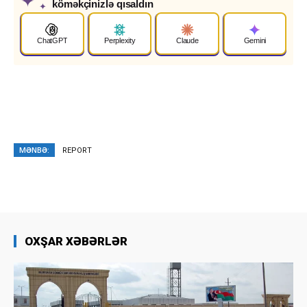
✦
köməkçinizlə qısaldın
✦
ChatGPT
Perplexity
Claude
Gemini
MƏNBƏ:
REPORT
OXŞAR XƏBƏRLƏR