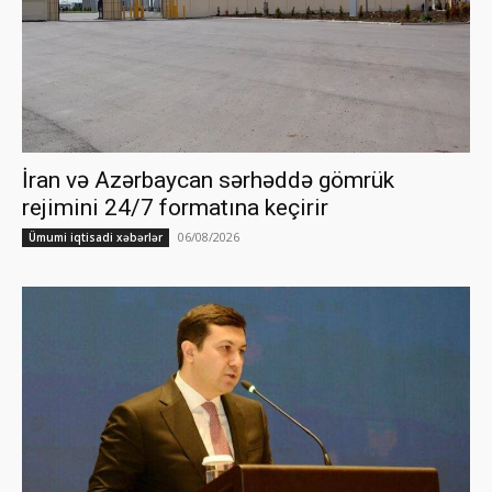
İran və Azərbaycan sərhəddə gömrük
rejimini 24/7 formatına keçirir
06/08/2026
Ümumi iqtisadi xəbərlər