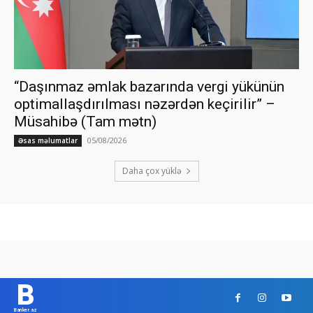
“Daşınmaz əmlak bazarında vergi yükünün
optimallaşdırılması nəzərdən keçirilir” –
Müsahibə (Tam mətn)
05/08/2026
Əsas məlumatlar
Daha çox yüklə
B
Banker.az