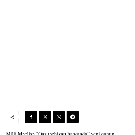
Milli Məclisə “Qaz təchizatı haqqında” yeni qanun