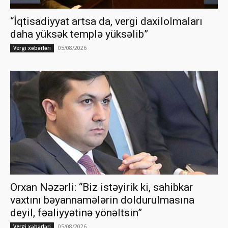
“İqtisadiyyat artsa da, vergi daxilolmaları
daha yüksək templə yüksəlib”
05/08/2026
Vergi xəbərləri
Orxan Nəzərli: “Biz istəyirik ki, sahibkar
vaxtını bəyannamələrin doldurulmasına
deyil, fəaliyyətinə yönəltsin”
05/08/2026
Vergi xəbərləri