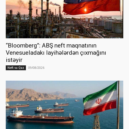
“Bloomberg”: ABŞ neft maqnatının
Venesueladakı layihələrdən çıxmağını
istəyir
09/08/2026
Neft və Qaz