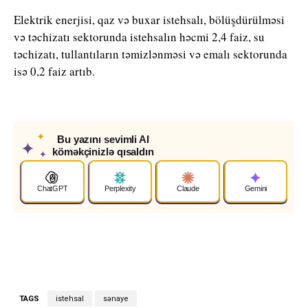
Elektrik enerjisi, qaz və buxar istehsalı, bölüşdürülməsi
və təchizatı sektorunda istehsalın həcmi 2,4 faiz, su
təchizatı, tullantıların təmizlənməsi və emalı sektorunda
isə 0,2 faiz artıb.
✦
Bu yazını sevimli AI
✦
köməkçinizlə qısaldın
✦
ChatGPT
Perplexity
Claude
Gemini
TAGS
istehsal
sənaye