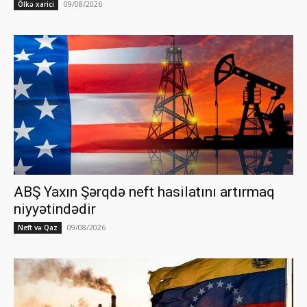
09/08/2026
Ölkə xarici
ABŞ Yaxın Şərqdə neft hasilatını artırmaq
niyyətindədir
09/08/2026
Neft və Qaz