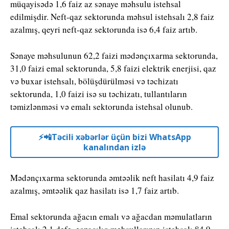
müqayisədə 1,6 faiz az sənaye məhsulu istehsal
edilmişdir. Neft-qaz sektorunda məhsul istehsalı 2,8 faiz
azalmış, qeyri neft-qaz sektorunda isə 6,4 faiz artıb.
Sənaye məhsulunun 62,2 faizi mədənçıxarma sektorunda,
31,0 faizi emal sektorunda, 5,8 faizi elektrik enerjisi, qaz
və buxar istehsalı, bölüşdürülməsi və təchizatı
sektorunda, 1,0 faizi isə su təchizatı, tullantıların
təmizlənməsi və emalı sektorunda istehsal olunub.
⚡️📲Təcili xəbərlər üçün bizi WhatsApp
kanalından izlə
Mədənçıxarma sektorunda əmtəəlik neft hasilatı 4,9 faiz
azalmış, əmtəəlik qaz hasilatı isə 1,7 faiz artıb.
Emal sektorunda ağacın emalı və ağacdan məmulatların