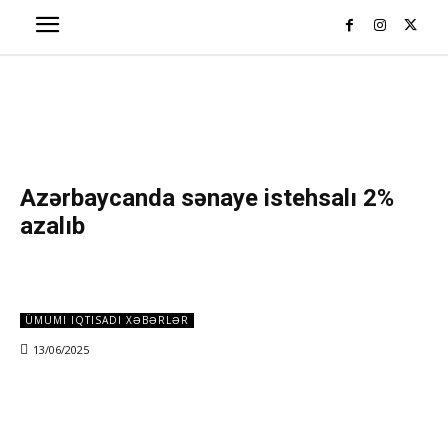
Azərbaycanda sənaye istehsalı 2%
azalıb
ÜMUMI IQTISADI XƏBƏRLƏR
13/06/2025