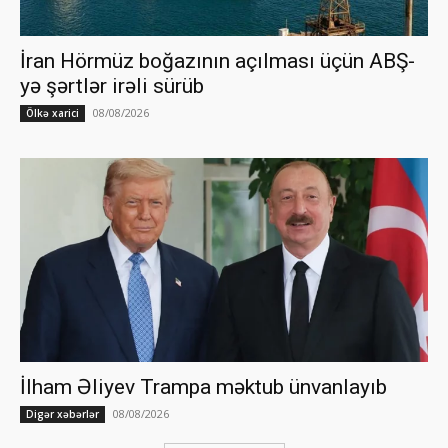
İran Hörmüz boğazının açılması üçün ABŞ-
yə şərtlər irəli sürüb
08/08/2026
Ölkə xarici
İlham Əliyev Trampa məktub ünvanlayıb
08/08/2026
Digər xəbərlər