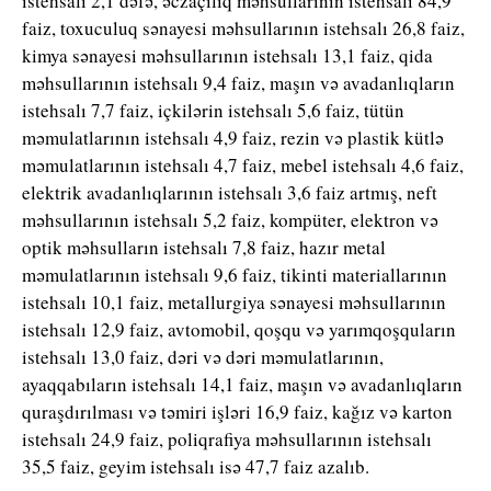
istehsalı 2,1 dəfə, əczaçılıq məhsullarının istehsalı 84,9
faiz, toxuculuq sənayesi məhsullarının istehsalı 26,8 faiz,
kimya sənayesi məhsullarının istehsalı 13,1 faiz, qida
məhsullarının istehsalı 9,4 faiz, maşın və avadanlıqların
istehsalı 7,7 faiz, içkilərin istehsalı 5,6 faiz, tütün
məmulatlarının istehsalı 4,9 faiz, rezin və plastik kütlə
məmulatlarının istehsalı 4,7 faiz, mebel istehsalı 4,6 faiz,
elektrik avadanlıqlarının istehsalı 3,6 faiz artmış, neft
məhsullarının istehsalı 5,2 faiz, kompüter, elektron və
optik məhsulların istehsalı 7,8 faiz, hazır metal
məmulatlarının istehsalı 9,6 faiz, tikinti materiallarının
istehsalı 10,1 faiz, metallurgiya sənayesi məhsullarının
istehsalı 12,9 faiz, avtomobil, qoşqu və yarımqoşquların
istehsalı 13,0 faiz, dəri və dəri məmulatlarının,
ayaqqabıların istehsalı 14,1 faiz, maşın və avadanlıqların
quraşdırılması və təmiri işləri 16,9 faiz, kağız və karton
istehsalı 24,9 faiz, poliqrafiya məhsullarının istehsalı
35,5 faiz, geyim istehsalı isə 47,7 faiz azalıb.