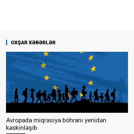
OXŞAR XƏBƏRLƏR
Avropada miqrasiya böhranı yenidən
kəskinləşib