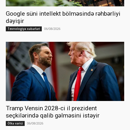
Google süni intellekt bölməsində rəhbərliyi
dəyişir
06/08/2026
Texnologiya xəbərləri
Tramp Vensin 2028-ci il prezident
seçkilərində qalib gəlməsini istəyir
06/08/2026
Ölkə xarici