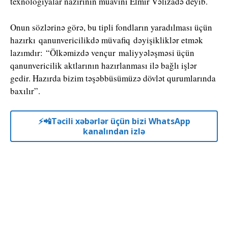
texnologiyalar nazirinin müavini Elmir Vəlizadə deyib.
Onun sözlərinə görə, bu tipli fondların yaradılması üçün
hazırkı qanunvericilikdə müvafiq dəyişikliklər etmək
lazımdır: “Ölkəmizdə vençur maliyyələşməsi üçün
qanunvericilik aktlarının hazırlanması ilə bağlı işlər
gedir. Hazırda bizim təşəbbüsümüzə dövlət qurumlarında
baxılır”.
⚡️📲Təcili xəbərlər üçün bizi WhatsApp
kanalından izlə