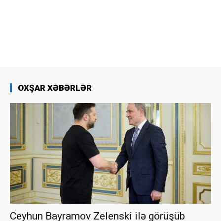
OXŞAR XƏBƏRLƏR
Ceyhun Bayramov Zelenski ilə görüşüb