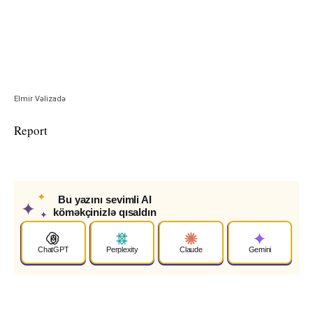
Elmir Vəlizadə
Report
✦
Bu yazını sevimli AI
✦
köməkçinizlə qısaldın
✦
ChatGPT
Perplexity
Claude
Gemini