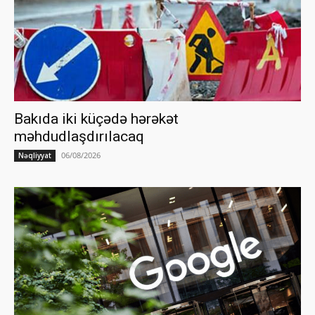
Bakıda iki küçədə hərəkət
məhdudlaşdırılacaq
06/08/2026
Nəqliyyat