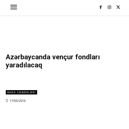
Azərbaycanda vençur fondları
yaradılacaq
BANK XƏBƏRLƏRI
17/05/2016