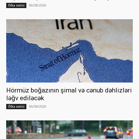
06/08/2026
Ölkə xarici
Hörmüz boğazının şimal və cənub dəhlizləri
ləğv ediləcək
06/08/2026
Ölkə xarici