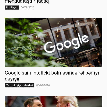
məhdudlaşdırılacaq
06/08/2026
Nəqliyyat
Google süni intellekt bölməsində rəhbərliyi
dəyişir
06/08/2026
Texnologiya xəbərləri