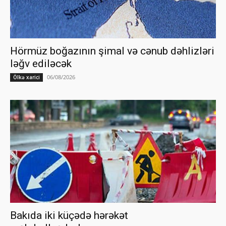
Hörmüz boğazının şimal və cənub dəhlizləri
ləğv ediləcək
06/08/2026
Ölkə xarici
Bakıda iki küçədə hərəkət