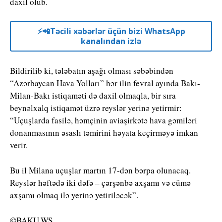
daxil olub.
⚡️📲Təcili xəbərlər üçün bizi WhatsApp
kanalından izlə
Bildirilib ki, tələbatın aşağı olması səbəbindən
“Azərbaycan Hava Yolları” hər ilin fevral ayında Bakı-
Milan-Bakı istiqaməti də daxil olmaqla, bir sıra
beynəlxalq istiqamət üzrə reyslər yerinə yetirmir:
“Uçuşlarda fasilə, həmçinin aviaşirkətə hava gəmiləri
donanmasının əsaslı təmirini həyata keçirməyə imkan
verir.
Bu il Milana uçuşlar martın 17-dən bərpa olunacaq.
Reyslər həftədə iki dəfə – çərşənbə axşamı və cümə
axşamı olmaq ilə yerinə yetiriləcək”.
©BAKU.WS