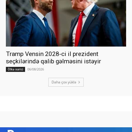
Tramp Vensin 2028-ci il prezident
seçkilərində qalib gəlməsini istəyir
06/08/2026
Ölkə xarici
Daha çox yüklə