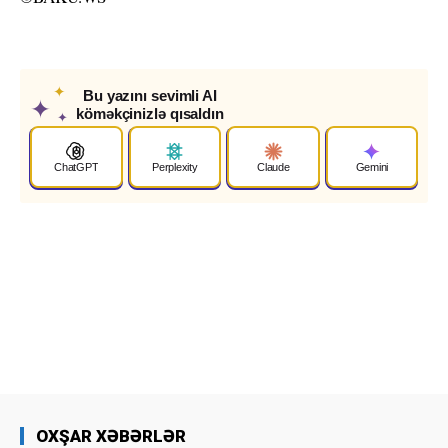
✦
Bu yazını sevimli AI
✦
köməkçinizlə qısaldın
✦
ChatGPT
Perplexity
Claude
Gemini
OXŞAR XƏBƏRLƏR